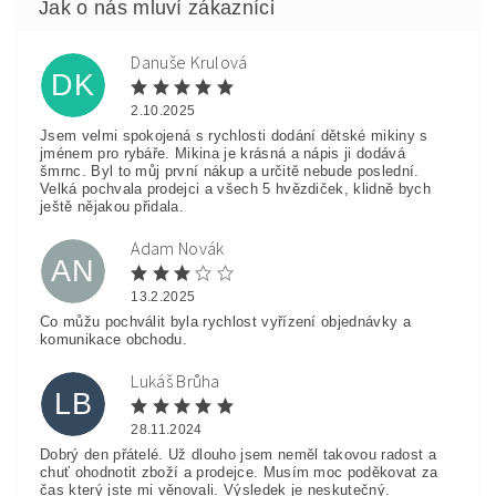
Danuše Krulová
DK
2.10.2025
Jsem velmi spokojená s rychlosti dodání dětské mikiny s
jménem pro rybáře. Mikina je krásná a nápis ji dodává
šmrnc. Byl to můj první nákup a určitě nebude poslední.
Velká pochvala prodejci a všech 5 hvězdiček, klidně bych
ještě nějakou přidala.
Adam Novák
AN
13.2.2025
Co můžu pochválit byla rychlost vyřízení objednávky a
komunikace obchodu.
Lukáš Brůha
LB
28.11.2024
Dobrý den přátelé. Už dlouho jsem neměl takovou radost a
chuť ohodnotit zboží a prodejce. Musím moc poděkovat za
čas který jste mi věnovali. Výsledek je neskutečný.