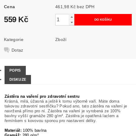
Cena
461,98 Kč bez DPH
559 Kč
Kategorie
Zboží
Dotaz
POPIS
DISKUZE
Zástěra na vaření pro zdravotní sestru
Krásná, milá, úžasná a ještě k tomu výborně vaří. Máte doma
takovou zdravotní sestřičku? Pokud ano, tato zástěra na vaření je
navržená přímo pro ní. Zástěra na vaření je vyrobená ze 100%
bavlny vyšší gramáže 280 g/m². Zástěra je opatřená laclem a
řemínkem s kovovou sponou pro nastavení délky.
Materiál:
100% bavlna
Gramáž:
280 g/m²