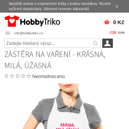
Největší eshop s originálními tričky s hobby tematikou. Rychlé
vyřízení objednávky. Výborné recenze zákazníků.
0 Kč
CZK
EUR
info@hobbytriko.cz
ZÁSTĚRA NA VAŘENÍ - KRÁSNÁ,
MILÁ, ÚŽASNÁ
Neohodnoceno