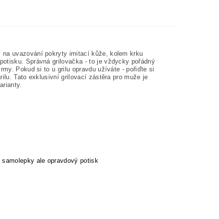
 na uvazování pokryty imitací kůže, kolem krku
otisku. Správná grilovačka - to je vždycky pořádný
my. Pokud si to u grilu opravdu užíváte - pořiďte si
ilu. Tato exklusivní grilovací zástěra pro muže je
arianty.
 samolepky ale opravdový potisk