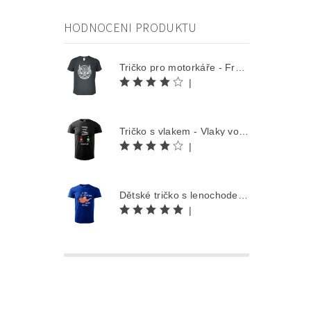
HODNOCENI PRODUKTU
Tričko pro motorkáře - Free Rider
|
Tričko s vlakem - Vlaky volají
|
Dětské tričko s lenochodem - Co můžu udělat dnes, odložím na zítra
|