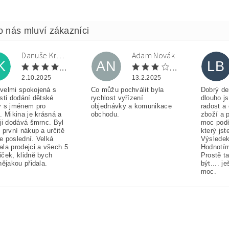
Danuše Krulová
Adam Novák
K
AN
LB
2.10.2025
13.2.2025
velmi spokojená s
Co můžu pochválit byla
Dobrý de
sti dodání dětské
rychlost vyřízení
dlouho j
y s jménem pro
objednávky a komunikace
radost a
. Mikina je krásná a
obchodu.
zboží a 
ji dodává šmrnc. Byl
moc pod
 první nákup a určitě
který jst
e poslední. Velká
Výsledek
ala prodejci a všech 5
Hodnotím
iček, klidně bych
Prostě t
nějakou přidala.
být.... j
moc.