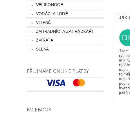
VELIKONOCE
VODÁCI A LODĚ
VTIPNÉ
ZAHRADNÍCI A ZAHRÁDKÁŘI
D
ZVÍŘATA
SLEVA
Jsem 
rychlo
mikin
rybáře
nápis 
PŘIJÍMÁME ONLINE PLATBY
to můj
nebud
pochv
hvězd
ještě 
FACEBOOK