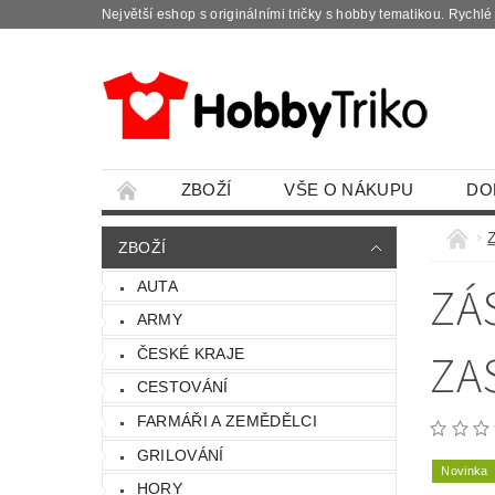
Největší eshop s originálními tričky s hobby tematikou. Rychl
ZBOŽÍ
VŠE O NÁKUPU
DO
ZBOŽÍ
ZÁ
AUTA
ARMY
ZA
ČESKÉ KRAJE
CESTOVÁNÍ
FARMÁŘI A ZEMĚDĚLCI
GRILOVÁNÍ
Novinka
HORY