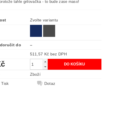
 protože tahle grilovačka - to bude zase maso!
ost
Zvolte variantu
doručit do
–
511,57 Kč bez DPH
Kč
e
Zboží
Tisk
Dotaz