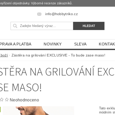
é vyřízení objednávky. Výborné recenze zákazníků.
info@hobbytriko.cz
PRAVA A PLATBA
NOVINKY
SLEVA
KONTAK
Zboží
Zástěra na grilování EXCLUSIVE - To bude zase maso!
STĚRA NA GRILOVÁNÍ EXC
SE MASO!
Neohodnoceno
Tato exklu
módním st