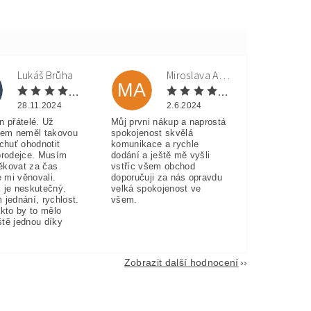
Lukáš Brůha
Miroslava Andorková
MA
28.11.2024
2.6.2024
n přátelé. Už
Můj prvni nákup a naprostá
sem neměl takovou
spokojenost skvělá
 chuť ohodnotit
komunikace a rychle
prodejce. Musím
dodání a ještě mě vyšli
ěkovat za čas
vstříc všem obchod
e mi věnovali.
doporučuji za nás opravdu
 je neskutečný.
velká spokojenost ve
 jednání, rychlost.
všem.
akto by to mělo
eště jednou díky
Zobrazit další hodnocení