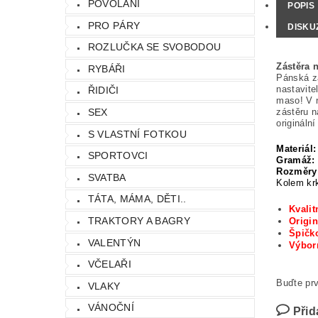
POVOLÁNÍ
POPIS
PRO PÁRY
DISKU
ROZLUČKA SE SVOBODOU
Zástěra 
RYBÁŘI
Pánská zá
nastavite
ŘIDIČI
maso! V n
zástěru n
SEX
origináln
S VLASTNÍ FOTKOU
Materiál:
SPORTOVCI
Gramáž:
Rozměry
SVATBA
Kolem krk
TÁTA, MÁMA, DĚTI..
Kvalit
TRAKTORY A BAGRY
Origin
Špičko
VALENTÝN
Výbo
VČELAŘI
Buďte prv
VLAKY
VÁNOČNÍ
Přid