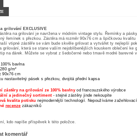
ZE
na grilování EXCLUSIVE
stěra na grilování je navržena v módním vintage stylu. Řemínky a pásky
lný řemínek s přezkou. Zástěra
má rozměr 90x76 cm a špičkovou kvalitu p
aší vtipné zástěře se vám bude skvěle grilovat a vytvářet ty nejlepší pokr
a grilování, která se stane vaším nejoblíbenějších kouskem oblečení ke gr
í tip na dárek. Můžete se vybrat z šedočerné nebo tmavě modré barevné v
100% bavlna
280 g/m²
:
90x76 cm
u nastavitelný pásek s přezkou, dvojitá přední kapsa
ní zástěry na grilování ze 100% bavlny
od francouzského výrobce
ální a jedinečný sortiment
- stejné zástěry jinde nekoupíte
vá kvalita potisku
nejmodernější technologií. Nepoužíváme zažehlovací
rné
recenze
zákazníků
ní, kdo napíše příspěvek k této položce.
at komentář