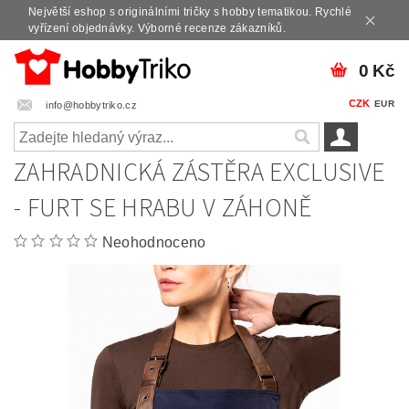
Největší eshop s originálními tričky s hobby tematikou. Rychlé
vyřízení objednávky. Výborné recenze zákazníků.
0 Kč
CZK
EUR
info@hobbytriko.cz
ZAHRADNICKÁ ZÁSTĚRA EXCLUSIVE
- FURT SE HRABU V ZÁHONĚ
Neohodnoceno