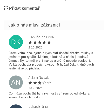
Přidat komentář
Danuše Krulová
DK
2.10.2025
Jsem velmi spokojená s rychlosti dodání dětské mikiny s
jménem pro rybáře. Mikina je krásná a nápis ji dodává
šmrnc. Byl to můj první nákup a určitě nebude poslední.
Velká pochvala prodejci a všech 5 hvězdiček, klidně bych
ještě nějakou přidala.
Adam Novák
AN
13.2.2025
Co můžu pochválit byla rychlost vyřízení objednávky a
komunikace obchodu.
Lukáš Brůha