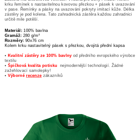
krku řemínek s nastavitelnou kovovou přezkou + pásek k uvazování
v pase. Řemínky a pásky na uvazování pokryty imitací kůže. Délka
zástěry je pod kolena. Tato zahradnická zástěra každou zahradnici
určitě mile potěší.
Materiál:
100% bavlna
Gramáž:
280 g/m²
Rozměry:
90x76 cm
Kolem krku nastavitelný pásek s přezkou, dvojitá přední kapsa
•
Kvalitní zástěry ze 100% bavlny
od předního evropského výrobce
textilu
•
Špičková kvalita potisku
nejmodernější technologií. Žádné
zažehlovací samolepky!
•
Výborné
recenze
zákazníků