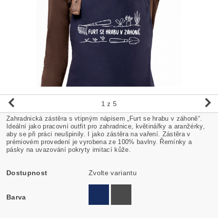
1
z 5
Zahradnická zástěra s vtipným nápisem
„
Furt se hrabu v záhoně
“
.
Ideální jako pracovní outfit pro zahradnice, květinářky a aranžérky,
aby se při práci neušpinily. I jako zástěra na vaření. Zástěra v
prémiovém provedení je vyrobena ze 100% bavlny. Řemínky a
pásky na uvazování pokryty imitací kůže.
Dostupnost
Zvolte variantu
Barva