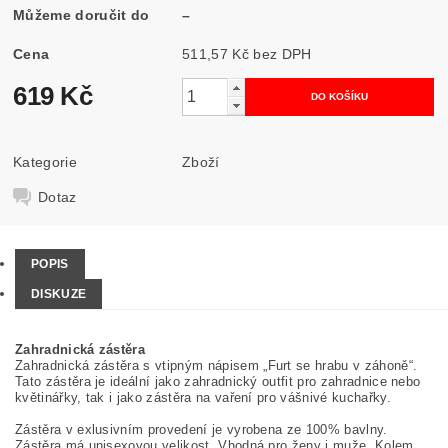
Můžeme doručit do
–
Cena
511,57 Kč bez DPH
619 Kč
Kategorie
Zboží
Dotaz
POPIS
DISKUZE
Zahradnická zástěra
Zahradnická zástěra s vtipným nápisem
„
Furt se hrabu v záhoně
“
.
Tato zástěra je ideální jako zahradnický outfit pro zahradnice nebo
květinářky, tak i jako zástěra na vaření pro vášnivé kuchařky.
Zástěra v exlusivním provedení je vyrobena ze 100% bavlny.
Zástěra má unisexovou velikost. Vhodná pro ženy i muže. Kolem