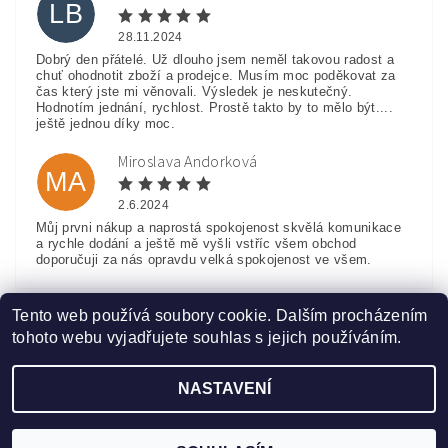
LB
28.11.2024
Dobrý den přátelé. Už dlouho jsem neměl takovou radost a
chuť ohodnotit zboží a prodejce. Musím moc poděkovat za
čas který jste mi věnovali. Výsledek je neskutečný.
Hodnotím jednání, rychlost. Prostě takto by to mělo být....
ještě jednou díky moc.
Miroslava Andorková
MA
2.6.2024
Můj prvni nákup a naprostá spokojenost skvělá komunikace
a rychle dodání a ještě mě vyšli vstříc všem obchod
doporučuji za nás opravdu velká spokojenost ve všem.
Zobrazit další hodnocení
Tento web používá soubory cookie. Dalším procházením
tohoto webu vyjadřujete souhlas s jejich používáním.
NASTAVENÍ
Upravit nastavení cookies
2026 ©
www.HobbyTriko.cz
, všechna práva vyhrazena