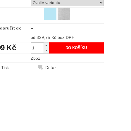
doručit do
–
od 329,75 Kč
bez DPH
99 Kč
e
Zboží
Tisk
Dotaz