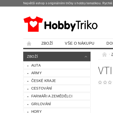
Největší eshop s originálními tričky s hobby tematikou. Rychl
ZBOŽÍ
VŠE O NÁKUPU
DO
ZBOŽÍ
VT
AUTA
ARMY
ČESKÉ KRAJE
CESTOVÁNÍ
FARMÁŘI A ZEMĚDĚLCI
GRILOVÁNÍ
HORY