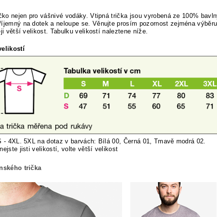
ičko nejen pro vášnivé vodáky. Vtipná trička jsou vyrobená ze 100% bavln
říjemný na dotek a neloupe se.
Věnujte prosím pozornost zejména výběru sp
ěji větší velikost. Tabulku velikostí naleztene níže.
elikostí
S - 4XL. 5XL na dotaz v barvách: Bílá 00, Černá 01, Tmavě modrá 02.
nej
ste jisti velikostí, volte větší velikost
ánského trička