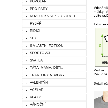
POVOLÁNÍ
Vtipné tr
PRO PÁRY
měkký, p
volte rad
ROZLUČKA SE SVOBODOU
RYBÁŘI
Tabulka v
ŘIDIČI
SEX
S VLASTNÍ FOTKOU
SPORTOVCI
SVATBA
TÁTA, MÁMA, DĚTI..
Velikost 
Pokud si 
TRAKTORY A BAGRY
VALENTÝN
Detail p
VČELAŘI
VLAKY
VÁNOČNÍ