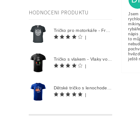
HODNOCENI PRODUKTU
Jsem 
rychlo
mikin
rybáře
Tričko pro motorkáře - Free Rider
nápis 
|
to můj
nebud
pochv
hvězd
ještě 
Tričko s vlakem - Vlaky volají
|
Dětské tričko s lenochodem - Co můžu udělat dnes, odložím na zítra
|