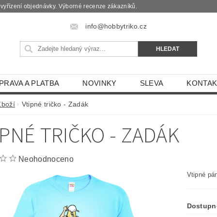
é vyřízení objednávky. Výborné recenze zákazníků.
info@hobbytriko.cz
PRAVA A PLATBA
NOVINKY
SLEVA
KONTAK
Zboží
Vtipné tričko - Zadák
IPNÉ TRIČKO - ZADÁK
Neohodnoceno
Vtipné pán
Dostupn