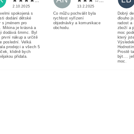
2.10.2025
13.2.2025
velmi spokojená s
Co můžu pochválit byla
Dobrý de
sti dodání dětské
rychlost vyřízení
dlouho j
y s jménem pro
objednávky a komunikace
radost a
. Mikina je krásná a
obchodu.
zboží a 
ji dodává šmrnc. Byl
moc pod
 první nákup a určitě
který jst
e poslední. Velká
Výsledek
ala prodejci a všech 5
Hodnotím
iček, klidně bych
Prostě t
nějakou přidala.
být.... j
moc.