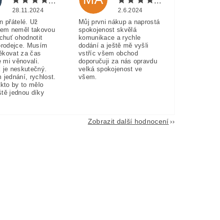
28.11.2024
2.6.2024
n přátelé. Už
Můj prvni nákup a naprostá
sem neměl takovou
spokojenost skvělá
 chuť ohodnotit
komunikace a rychle
prodejce. Musím
dodání a ještě mě vyšli
ěkovat za čas
vstříc všem obchod
e mi věnovali.
doporučuji za nás opravdu
 je neskutečný.
velká spokojenost ve
 jednání, rychlost.
všem.
akto by to mělo
eště jednou díky
Zobrazit další hodnocení