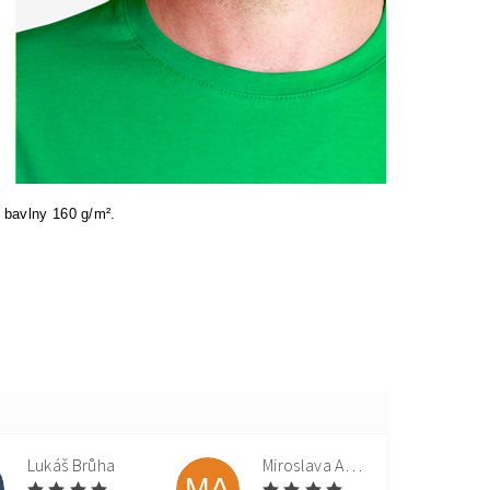
 bavlny 160 g/m².
Lukáš Brůha
Miroslava Andorková
MA