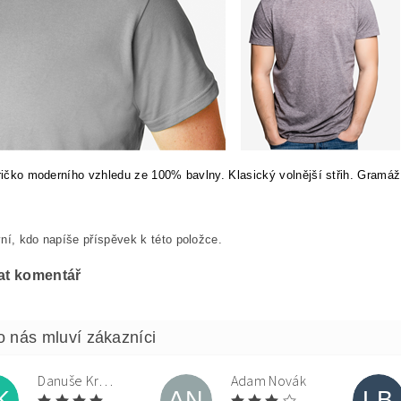
tričko moderního vzhledu ze 100% bavlny. Klasický volnější střih. Gramáž
ní, kdo napíše příspěvek k této položce.
at komentář
Danuše Krulová
Adam Novák
K
AN
LB