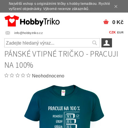
Největší eshop s originálními tričky s hobby tematikou. Rychlé
vyřízení objednávky. Výborné recenze zákazníků.
0 Kč
CZK
EUR
info@hobbytriko.cz
PÁNSKÉ VTIPNÉ TRIČKO - PRACUJI
NA 100%
Neohodnoceno