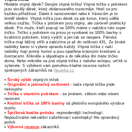
Hledáte vtipný dárek? Darujte vtipná trička! Vtipná trička s potiskem
jsou skvělý dárek, který obdarovaného rozesměje. Hodí se pro
každou příležitost. Dárek k narozeninám nebo k Vánocům je to
téměř ideální. Vtipná trička jsou dárek za pár korun, který udělá
velkou službu. Trička s potiskem jsou vtipný, ale zároveň praktický
dárek. Pro muže, kteří pracují na 100% máme v nabídce toto super
tričko. Tričko s potiskem na prsou je vyrobené ze 100% bavlny s
kvalitním potiskem, který vydrží a jen tak se neopere.
Pánská
trička mají běžný střih a nabízíme je až do velikosti 4XL. Ze široké
nabídky barev si vybere opravdu každý. Vtipná trička z naší
nabídky mají jemný humor a jsou opatřena krásnými kresbami a
ilustracemi. Klikněte a objednejte a do několika dní máte tričko
doma.
Nebo mrkněte na jiná vtipná trička z našeho eshopu, určitě si
vyberete. S výběrem vám pomohou kladné recenze našich
spokojených zákazníků na
Heureka.cz
.
•
Široký výběr
vtipných triček
•
Originální a jedinečný sortiment
-
naše vtipná trička jinde
nekoupíte
•
Trička s vlastním potiskem
- se jménem, věkem nebo rokem
narození
•
Kvalitní trička ze 100% bavlny
od předního evropského výrobce
textilu
•
Špičková kvalita potisku
nejmodernější technologií.
Nepoužíváme nekvalitní zažehlovací samolepky! Ale opravdový
potisk.
•
Výborné
recenze
zákazníků