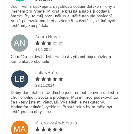
Jsem velmi spokojená s rychlosti dodání dětské mikiny s
jménem pro rybáře. Mikina je krásná a nápis ji dodává
šmrnc. Byl to můj první nákup a určitě nebude poslední.
Velká pochvala prodejci a všech 5 hvězdiček, klidně bych
ještě nějakou přidala.
Adam Novák
AN
13.2.2025
Co můžu pochválit byla rychlost vyřízení objednávky a
komunikace obchodu.
Lukáš Brůha
LB
28.11.2024
Dobrý den přátelé. Už dlouho jsem neměl takovou radost a
chuť ohodnotit zboží a prodejce. Musím moc poděkovat za
čas který jste mi věnovali. Výsledek je neskutečný.
Hodnotím jednání, rychlost. Prostě takto by to mělo být....
ještě jednou díky moc.
Miroslava Andorková
MA