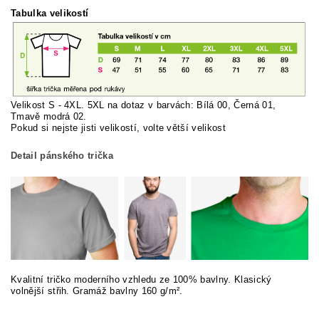
Tabulka velikostí
Velikost S - 4XL. 5XL na dotaz v barvách: Bílá 00, Černá 01,
Tmavě modrá 02.
Pokud si nej
ste jisti velikostí, volte větší velikost
Detail pánského trička
Kvalitní tričko moderního vzhledu ze 100% bavlny. Klasický
volnější střih. Gramáž bavlny 160 g/m².