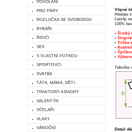
POVOLÁNÍ
Vtipné t
PRO PÁRY
Hledáte t
častěji n
ROZLUČKA SE SVOBODOU
100% bavl
RYBÁŘI
•
Široký 
ŘIDIČI
•
Originá
•
Trička 
SEX
•
Kvalitn
•
Špičkov
S VLASTNÍ FOTKOU
•
Výbor
SPORTOVCI
Tabulka v
SVATBA
TÁTA, MÁMA, DĚTI..
TRAKTORY A BAGRY
VALENTÝN
VČELAŘI
VLAKY
VÁNOČNÍ
Detail d