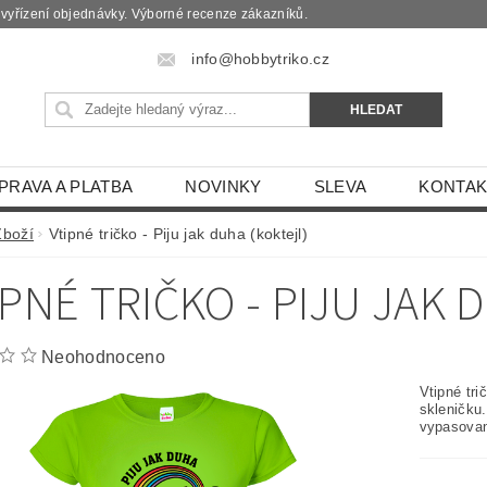
é vyřízení objednávky. Výborné recenze zákazníků.
info@hobbytriko.cz
PRAVA A PLATBA
NOVINKY
SLEVA
KONTAK
Zboží
Vtipné tričko - Piju jak duha (koktejl)
IPNÉ TRIČKO - PIJU JAK 
Neohodnoceno
Vtipné tri
skleničku
vypasovan