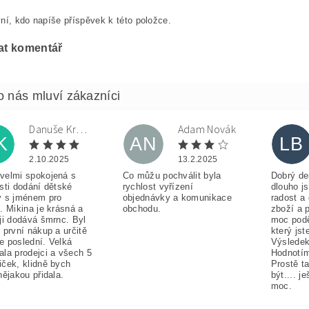
ní, kdo napíše příspěvek k této položce.
at komentář
Danuše Krulová
Adam Novák
K
AN
LB
2.10.2025
13.2.2025
velmi spokojená s
Co můžu pochválit byla
Dobrý de
sti dodání dětské
rychlost vyřízení
dlouho j
y s jménem pro
objednávky a komunikace
radost a
. Mikina je krásná a
obchodu.
zboží a 
ji dodává šmrnc. Byl
moc pod
 první nákup a určitě
který jst
e poslední. Velká
Výsledek
ala prodejci a všech 5
Hodnotím
iček, klidně bych
Prostě t
nějakou přidala.
být.... j
moc.