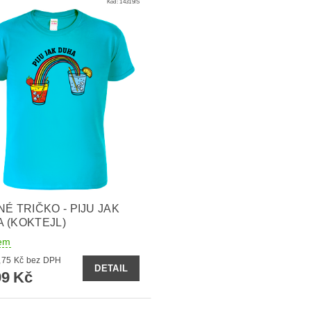
Kód:
14319/S
NÉ TRIČKO - PIJU JAK
 (KOKTEJL)
em
od 329,75 Kč bez DPH
DETAIL
9 Kč