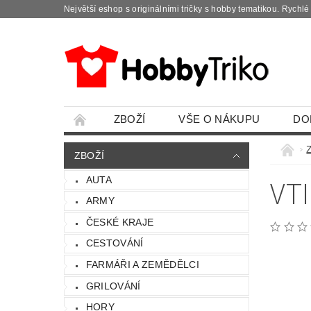
Největší eshop s originálními tričky s hobby tematikou. Rychl
ZBOŽÍ
VŠE O NÁKUPU
DO
ZBOŽÍ
VT
AUTA
ARMY
ČESKÉ KRAJE
CESTOVÁNÍ
FARMÁŘI A ZEMĚDĚLCI
GRILOVÁNÍ
HORY