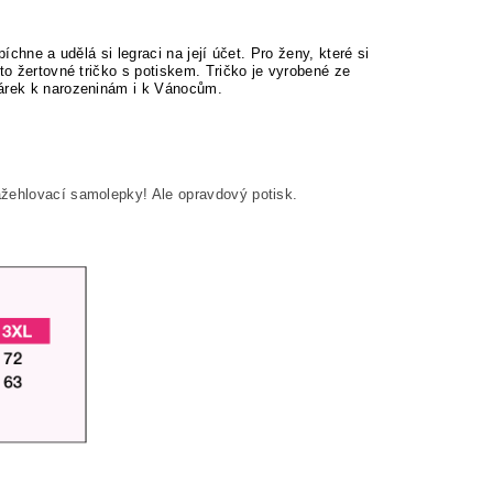
íchne a udělá si legraci na její účet.
Pro ženy, které si
to žertovné tričko s potiskem. Tričko je vyrobené ze
dárek k narozeninám i k Vánocům.
ažehlovací samolepky! Ale opravdový potisk.