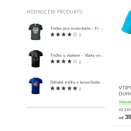
HODNOCENI PRODUKTU
Tričko pro motorkáře - Free Rider
|
Tričko s vlakem - Vlaky volají
|
Dětské tričko s lenochodem - Co můžu udělat dnes, odložím na zítra
VTIP
|
DUHA
Sklad
39
od