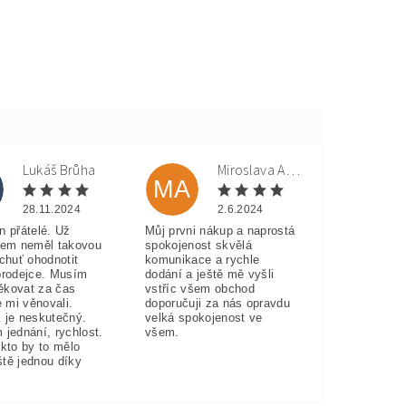
Lukáš Brůha
Miroslava Andorková
MA
28.11.2024
2.6.2024
n přátelé. Už
Můj prvni nákup a naprostá
sem neměl takovou
spokojenost skvělá
 chuť ohodnotit
komunikace a rychle
prodejce. Musím
dodání a ještě mě vyšli
ěkovat za čas
vstříc všem obchod
e mi věnovali.
doporučuji za nás opravdu
 je neskutečný.
velká spokojenost ve
 jednání, rychlost.
všem.
akto by to mělo
eště jednou díky