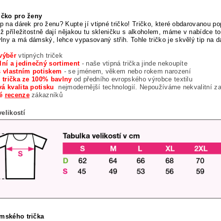
ričko pro ženy
ip na dárek pro ženu? Kupte jí vtipné tričko! Tričko, které obdarovanou pop
ež příležitostně dají nějakou tu skleničku s alkoholem, máme v nabídce to
ny a má dámský, lehce vypasovaný střih. Tohle tričko je skvělý tip na 
výběr
vtipných triček
lní a jedinečný sortiment
- naše vtipná trička jinde nekoupíte
s vlastním potiskem
- se jménem, věkem nebo rokem narození
í trička ze 100% bavlny
od předního evropského výrobce textilu
á kvalita potisku
nejmodernější technologií. Nepoužíváme nekvalitní z
né
recenze
zákazníků
elikostí
ámského trička