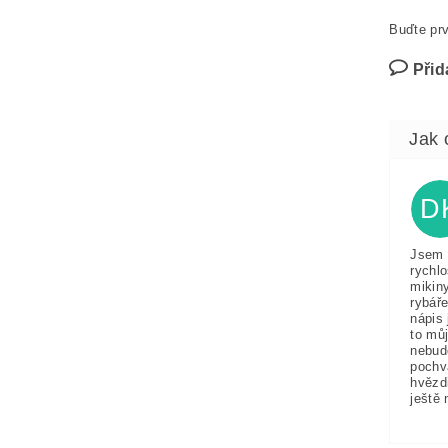
Buďte prv
Přid
D
Jsem 
rychlo
mikin
rybáře
nápis 
to můj
nebud
pochv
hvězd
ještě 