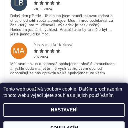
LB
28.11.2024
Dobrý den přátelé. Už dlouho jsem neměl takovou radost a
chuť ohodnotit zboží a prodejce. Musím moc poděkovat za
čas který jste mi věnovali. Výsledek je neskutečný.
Hodnotím jednání, rychlost. Prostě takto by to mělo být....
ještě jednou díky moc.
Miroslava Andorková
MA
2.6.2024
Můj prvni nákup a naprostá spokojenost skvělá komunikace
a rychle dodání a ještě mě vyšli vstříc všem obchod
doporučuji za nás opravdu velká spokojenost ve všem.
Zobrazit další hodnocení
Tento web používá soubory cookie. Dalším procházením
tohoto webu vyjadřujete souhlas s jejich používáním.
NASTAVENÍ
Upravit nastavení cookies
2026 ©
www.HobbyTriko.cz
, všechna práva vyhrazena
Vytvořil Shoptet