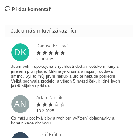
Přidat komentář
Danuše Krulová
DK
2.10.2025
Jsem velmi spokojená s rychlosti dodání dětské mikiny s
jménem pro rybáře. Mikina je krásná a nápis ji dodává
šmrnc. Byl to můj první nákup a určitě nebude poslední.
Velká pochvala prodejci a všech 5 hvězdiček, klidně bych
ještě nějakou přidala.
Adam Novák
AN
13.2.2025
Co můžu pochválit byla rychlost vyřízení objednávky a
komunikace obchodu.
Lukáš Brůha