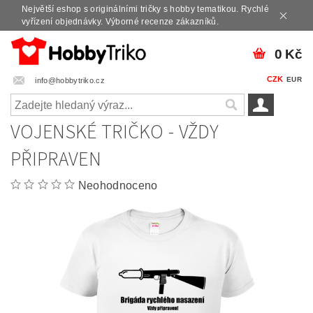
Největší eshop s originálními tričky s hobby tematikou. Rychlé
vyřízení objednávky. Výborné recenze zákazníků.
0 Kč
CZK
EUR
info@hobbytriko.cz
VOJENSKÉ TRIČKO - VŽDY
PŘIPRAVEN
Neohodnoceno