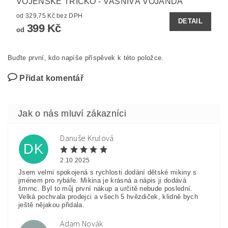
VOJENSKÉ TRIČKO - VÁŠNIVÁ VOJANDA
od 329,75 Kč bez DPH
DETAIL
399 Kč
od
Buďte první, kdo napíše příspěvek k této položce.
Přidat komentář
Danuše Krulová
DK
2.10.2025
Jsem velmi spokojená s rychlosti dodání dětské mikiny s
jménem pro rybáře. Mikina je krásná a nápis ji dodává
šmrnc. Byl to můj první nákup a určitě nebude poslední.
Velká pochvala prodejci a všech 5 hvězdiček, klidně bych
ještě nějakou přidala.
Adam Novák