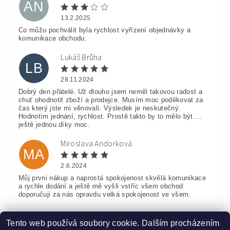
AN
13.2.2025
Co můžu pochválit byla rychlost vyřízení objednávky a
komunikace obchodu.
Lukáš Brůha
LB
28.11.2024
Dobrý den přátelé. Už dlouho jsem neměl takovou radost a
chuť ohodnotit zboží a prodejce. Musím moc poděkovat za
čas který jste mi věnovali. Výsledek je neskutečný.
Hodnotím jednání, rychlost. Prostě takto by to mělo být....
ještě jednou díky moc.
Miroslava Andorková
MA
2.6.2024
Můj prvni nákup a naprostá spokojenost skvělá komunikace
a rychle dodání a ještě mě vyšli vstříc všem obchod
doporučuji za nás opravdu velká spokojenost ve všem.
Zobrazit další hodnocení
Tento web používá soubory cookie. Dalším procházením