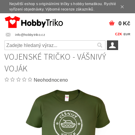
Největší eshop s originálními tričky s hobby tematikou. Rychlé
vyřízení objednávky. Výborné recenze zákazníků.
0 Kč
CZK
EUR
info@hobbytriko.cz
VOJENSKÉ TRIČKO - VÁŠNIVÝ
VOJÁK
Neohodnoceno