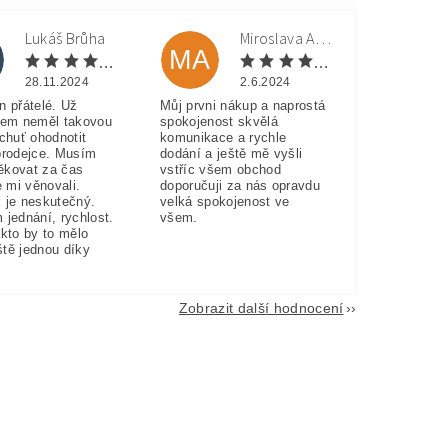
Lukáš Brůha
Miroslava Andorková
MA
28.11.2024
2.6.2024
n přátelé. Už
Můj prvni nákup a naprostá
sem neměl takovou
spokojenost skvělá
 chuť ohodnotit
komunikace a rychle
prodejce. Musím
dodání a ještě mě vyšli
ěkovat za čas
vstříc všem obchod
e mi věnovali.
doporučuji za nás opravdu
 je neskutečný.
velká spokojenost ve
 jednání, rychlost.
všem.
akto by to mělo
eště jednou díky
Zobrazit další hodnocení