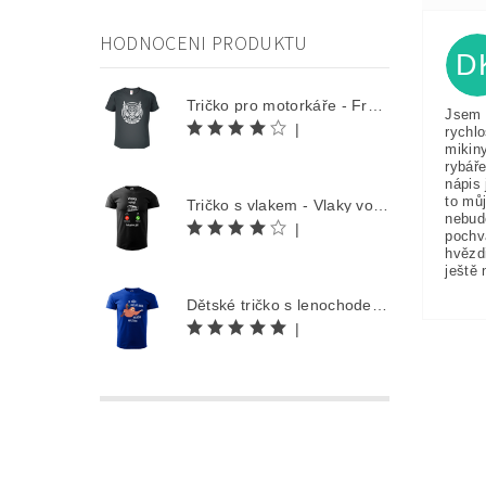
HODNOCENI PRODUKTU
D
Tričko pro motorkáře - Free Rider
Jsem 
|
rychlo
mikin
rybáře
nápis 
to můj
Tričko s vlakem - Vlaky volají
nebud
|
pochv
hvězd
ještě 
Dětské tričko s lenochodem - Co můžu udělat dnes, odložím na zítra
|