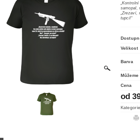
„Kontroln
samopal, 
„Zrezaví, 
tupci!“
Dostupn
Velikost
Barva
Můžeme 
Cena
od 3
Kategori