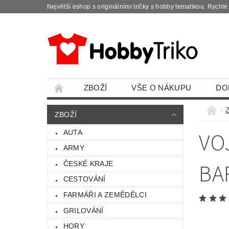
Největší eshop s originálními tričky s hobby tematikou. Rychl
ZBOŽÍ
VŠE O NÁKUPU
DO
ZBOŽÍ
VO
AUTA
ARMY
BA
ČESKÉ KRAJE
CESTOVÁNÍ
FARMÁŘI A ZEMĚDĚLCI
GRILOVÁNÍ
HORY