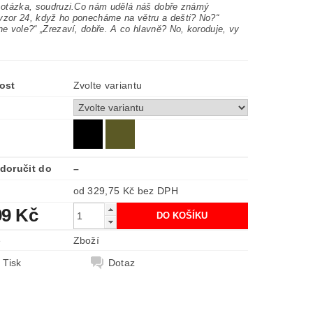
í otázka, soudruzi.Co nám udělá náš dobře známý
vzor 24, když ho ponecháme na větru a dešti? No?“
ne vole?“ „Zrezaví, dobře. A co hlavně? No, koroduje, vy
ost
Zvolte variantu
doručit do
–
od 329,75 Kč
bez DPH
99 Kč
e
Zboží
Tisk
Dotaz