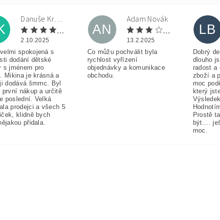
Danuše Krulová
Adam Novák
K
AN
LB
2.10.2025
13.2.2025
velmi spokojená s
Co můžu pochválit byla
Dobrý de
sti dodání dětské
rychlost vyřízení
dlouho j
y s jménem pro
objednávky a komunikace
radost a
. Mikina je krásná a
obchodu.
zboží a 
ji dodává šmrnc. Byl
moc pod
 první nákup a určitě
který jst
e poslední. Velká
Výsledek
ala prodejci a všech 5
Hodnotím
iček, klidně bych
Prostě t
nějakou přidala.
být.... j
moc.