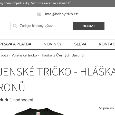
é vyřízení objednávky. Výborné recenze zákazníků.
info@hobbytriko.cz
PRAVA A PLATBA
NOVINKY
SLEVA
KONTAK
Zboží
Vojenské tričko - Hláška z Černých Baronů
JENSKÉ TRIČKO - HLÁŠK
RONŮ
1 hodnocení
Vtipné vo