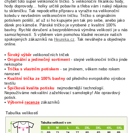
chybět toto super velikonoční tričko. S velikonoční říkankou hody,
hody doprovody... holky určitě pobavíte a třeba vám i nalejí nějakou
tu skleničku. Tak nepodceňte přípravu a vyražte na velikonoční
koledu v nevšedním velikonočním tričku. Tričko s originálním
potiskem potěší, ať už si ho kupujete jen tak pro sebe, anebo jako
dárek pro kámoše. Pánské tričko je vyrobené z kvalitní 100%
bavlny.
Rychlé doručení a bezproblémová výměna velikostí je u nás
samozřejmostí. S výběrem vám pomohou kladné recenze našich
spokojených zákazníků na
Heureka.cz
. Tak neváhejte a objednejte
online.
•
Široký výběr
velikonočních triček
•
Originální a jedinečný sortiment
- stejné velikonoční tričko jinde
nekoupíte
•
Trička s vlastním potiskem
- se jménem, věkem nebo rokem
narození
•
Kvalitní trička ze 100% bavlny
od předního evropského výrobce
textilu
•
Špičková kvalita potisku
nejmodernější technologií.
Nepoužíváme nekvalitní zažehlovací samolepky! Ale opravdový
potisk.
•
Výborné
recenze
zákazníků
Tabulka velikostí