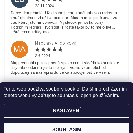
28.11.2024
Dobrý den přátelé. Už dlouho jsem neměl takovou radost a
chuť ohodnotit zboží a prodejce. Musím moc poděkovat za
čas který jste mi věnovali. Výsledek je neskutečný.
Hodnotím jednání, rychlost. Prostě takto by to mělo být....
ještě jednou díky moc.
Miroslava Andorková
MA
2.6.2024
Můj prvni nákup a naprostá spokojenost skvělá komunikace
a rychle dodání a ještě mě vyšli vstříc všem obchod
doporučuji za nás opravdu velká spokojenost ve všem.
Zobrazit další hodnocení
Tento web používá soubory cookie. Dalším procházením
tohoto webu vyjadřujete souhlas s jejich používáním.
NASTAVENÍ
Upravit nastavení cookies
2026 ©
www.HobbyTriko.cz
, všechna práva vyhrazena
Vytvořil Shoptet
SOUHLASÍM