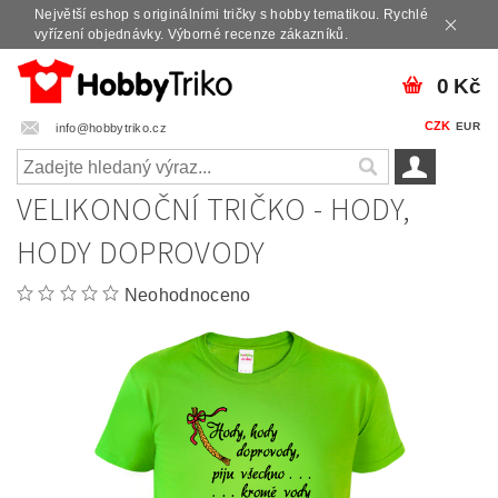
Největší eshop s originálními tričky s hobby tematikou. Rychlé
vyřízení objednávky. Výborné recenze zákazníků.
0 Kč
CZK
EUR
info@hobbytriko.cz
VELIKONOČNÍ TRIČKO - HODY,
HODY DOPROVODY
Neohodnoceno