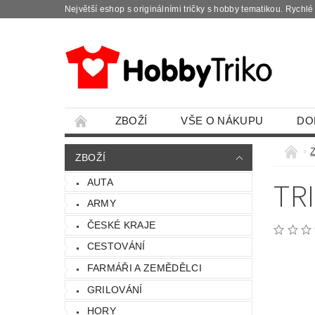
Největší eshop s originálními tričky s hobby tematikou. Rychl
ZBOŽÍ
VŠE O NÁKUPU
DO
ZBOŽÍ
TR
AUTA
ARMY
ČESKÉ KRAJE
CESTOVÁNÍ
FARMÁŘI A ZEMĚDĚLCI
GRILOVÁNÍ
HORY