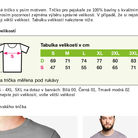
é tričko s psím motivem. Tričko pro pejskaře ze 100% bavlny s kvalitní
rosím pozornost zejména výběru správné velikosti. V případě, že si nejste 
ěji větší velikost. Tabulku velikostí naleztene níže.
elikostí
S - 4XL. 5XL na dotaz v barvách: Bílá 00, Černá 01, Tmavě modrá 02.
nej
ste jisti velikostí, volte větší velikost
ánského trička