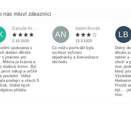
Danuše Krulová
Adam Novák
K
AN
LB
2.10.2025
13.2.2025
velmi spokojená s
Co můžu pochválit byla
Dobrý de
sti dodání dětské
rychlost vyřízení
dlouho j
y s jménem pro
objednávky a komunikace
radost a
. Mikina je krásná a
obchodu.
zboží a 
ji dodává šmrnc. Byl
moc pod
 první nákup a určitě
který jst
e poslední. Velká
Výsledek
ala prodejci a všech 5
Hodnotím
iček, klidně bych
Prostě t
nějakou přidala.
být.... j
moc.