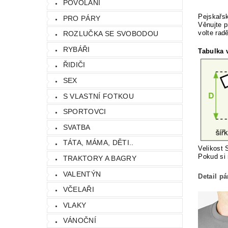
POVOLÁNÍ
Pejskařsk
PRO PÁRY
Věnujte p
volte rad
ROZLUČKA SE SVOBODOU
RYBÁŘI
Tabulka v
ŘIDIČI
SEX
S VLASTNÍ FOTKOU
SPORTOVCI
SVATBA
TÁTA, MÁMA, DĚTI..
Velikost 
Pokud si 
TRAKTORY A BAGRY
VALENTÝN
Detail p
VČELAŘI
VLAKY
VÁNOČNÍ