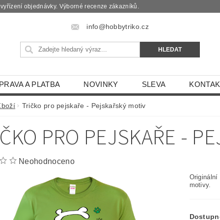
é vyřízení objednávky. Výborné recenze zákazníků.
info@hobbytriko.cz
PRAVA A PLATBA
NOVINKY
SLEVA
KONTAK
Zboží
Tričko pro pejskaře - Pejskařský motiv
IČKO PRO PEJSKAŘE - P
Neohodnoceno
Originální
motivy.
Dostupn