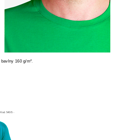
 bavlny 160 g/m².
Kód:
540/S -