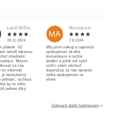
Lukáš Brůha
Miroslava Andorková
MA
28.11.2024
2.6.2024
n přátelé. Už
Můj prvni nákup a naprostá
sem neměl takovou
spokojenost skvělá
 chuť ohodnotit
komunikace a rychle
prodejce. Musím
dodání a ještě mě vyšli
ěkovat za čas
vstříc všem obchod
e mi věnovali.
doporučuji za nás opravdu
 je neskutečný.
velká spokojenost ve
 jednání, rychlost.
všem.
akto by to mělo
eště jednou díky
Zobrazit další hodnocení