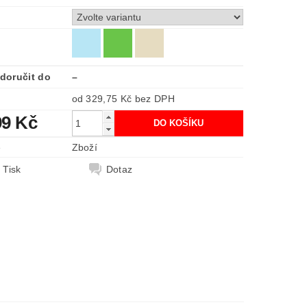
doručit do
–
od 329,75 Kč
bez DPH
99 Kč
e
Zboží
Tisk
Dotaz