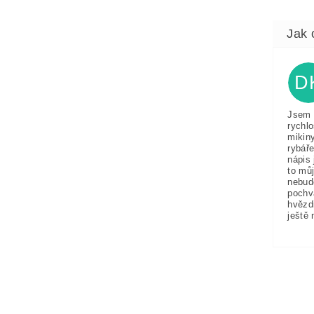
D
Jsem 
rychlo
mikin
rybáře
nápis 
to můj
nebud
pochv
hvězd
ještě 