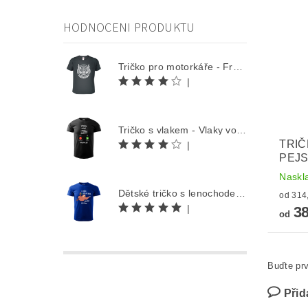
HODNOCENI PRODUKTU
Tričko pro motorkáře - Free Rider
|
Tričko s vlakem - Vlaky volají
TRIČ
|
PEJ
Naskl
Dětské tričko s lenochodem - Co můžu udělat dnes, odložím na zítra
|
38
od
Buďte prv
Přid