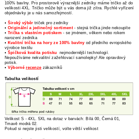
100% bavlny. Pro prostorově výraznější zedníky máme tričko až do
velikosti 4XL. Tričko může být u vás doma již zítra.
Rychlé vyřízení
objednávky je u nás samozřejmostí.
•
Široký výběr
triček pro zedníky
•
Originální a jedinečný sortiment
-
stejná trička jinde nekoupíte
•
Trička s vlastním potiskem
-
se jménem, věkem nebo rokem
narození zedníka
•
Kvalitní trička na hory ze 100% bavlny
od předního evropského
výrobce textilu
•
Špičková kvalita potisku
nejmodernější technologií.
Nepoužíváme nekvalitní zažehlovací samolepky! Ale opravdový
potisk.
•
Výborné
recenze
zákazníků
Tabulka velikostí
Velikost S - 4XL. 5XL na dotaz v barvách: Bílá 00, Černá 01,
Tmavě modrá 02.
Pokud si nej
ste jisti velikostí, volte větší velikost