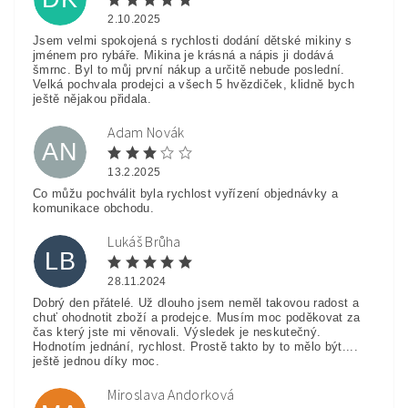
2.10.2025
Jsem velmi spokojená s rychlosti dodání dětské mikiny s
jménem pro rybáře. Mikina je krásná a nápis ji dodává
šmrnc. Byl to můj první nákup a určitě nebude poslední.
Velká pochvala prodejci a všech 5 hvězdiček, klidně bych
ještě nějakou přidala.
Adam Novák
AN
13.2.2025
Co můžu pochválit byla rychlost vyřízení objednávky a
komunikace obchodu.
Lukáš Brůha
LB
28.11.2024
Dobrý den přátelé. Už dlouho jsem neměl takovou radost a
chuť ohodnotit zboží a prodejce. Musím moc poděkovat za
čas který jste mi věnovali. Výsledek je neskutečný.
Hodnotím jednání, rychlost. Prostě takto by to mělo být....
ještě jednou díky moc.
Miroslava Andorková