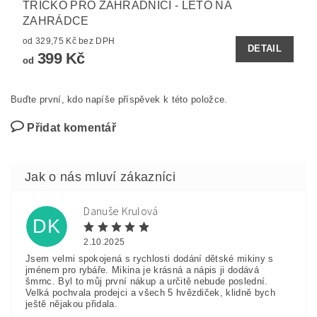
TRIČKO PRO ZAHRADNICI - LÉTO NA
ZAHRÁDCE
od 329,75 Kč bez DPH
DETAIL
399 Kč
od
Buďte první, kdo napíše příspěvek k této položce.
Přidat komentář
Danuše Krulová
DK
2.10.2025
Jsem velmi spokojená s rychlosti dodání dětské mikiny s
jménem pro rybáře. Mikina je krásná a nápis ji dodává
šmrnc. Byl to můj první nákup a určitě nebude poslední.
Velká pochvala prodejci a všech 5 hvězdiček, klidně bych
ještě nějakou přidala.