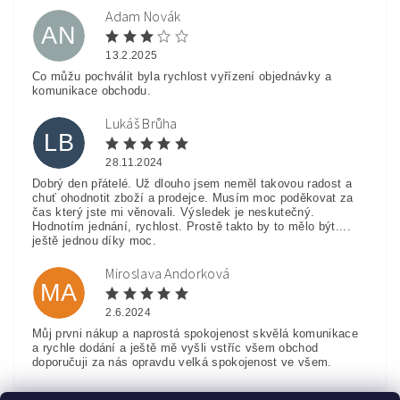
Adam Novák
AN
13.2.2025
Co můžu pochválit byla rychlost vyřízení objednávky a
komunikace obchodu.
Lukáš Brůha
LB
28.11.2024
Dobrý den přátelé. Už dlouho jsem neměl takovou radost a
chuť ohodnotit zboží a prodejce. Musím moc poděkovat za
čas který jste mi věnovali. Výsledek je neskutečný.
Hodnotím jednání, rychlost. Prostě takto by to mělo být....
ještě jednou díky moc.
Miroslava Andorková
MA
2.6.2024
Můj prvni nákup a naprostá spokojenost skvělá komunikace
a rychle dodání a ještě mě vyšli vstříc všem obchod
doporučuji za nás opravdu velká spokojenost ve všem.
Zobrazit další hodnocení