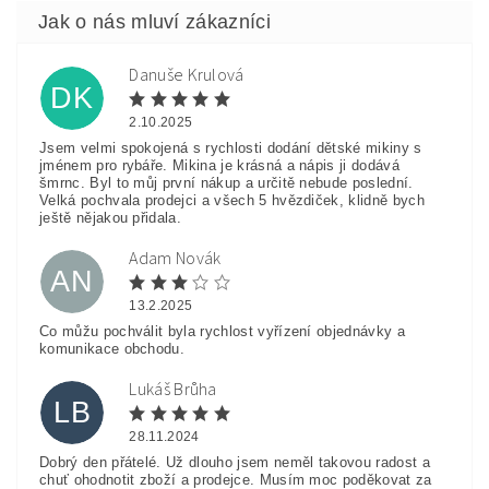
Danuše Krulová
DK
2.10.2025
Jsem velmi spokojená s rychlosti dodání dětské mikiny s
jménem pro rybáře. Mikina je krásná a nápis ji dodává
šmrnc. Byl to můj první nákup a určitě nebude poslední.
Velká pochvala prodejci a všech 5 hvězdiček, klidně bych
ještě nějakou přidala.
Adam Novák
AN
13.2.2025
Co můžu pochválit byla rychlost vyřízení objednávky a
komunikace obchodu.
Lukáš Brůha
LB
28.11.2024
Dobrý den přátelé. Už dlouho jsem neměl takovou radost a
chuť ohodnotit zboží a prodejce. Musím moc poděkovat za