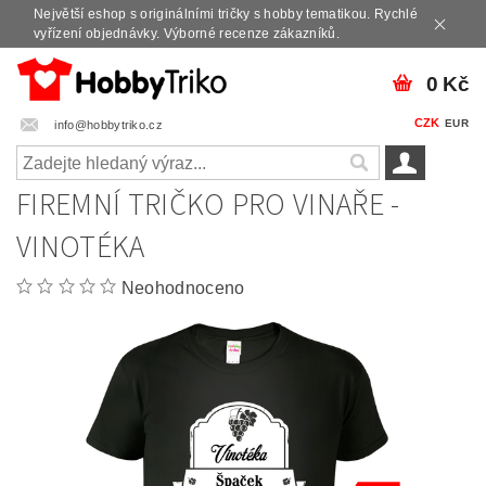
Největší eshop s originálními tričky s hobby tematikou. Rychlé
vyřízení objednávky. Výborné recenze zákazníků.
0 Kč
CZK
EUR
info@hobbytriko.cz
FIREMNÍ TRIČKO PRO VINAŘE -
VINOTÉKA
Neohodnoceno