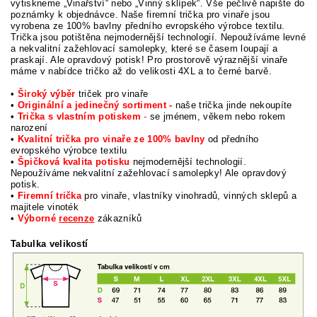
vytiskneme „Vinařství“ nebo „Vinný sklípek“. Vše pečlivě napište do
poznámky k objednávce.
Naše firemní trička pro vinaře jsou
vyrobena ze 100% bavlny předního evropského výrobce textilu.
Trička jsou potištěna nejmodernější technologií. Nepoužíváme levné
a nekvalitní zažehlovací samolepky, které se časem loupají a
praskají. Ale opravdový potisk! Pro prostorově výraznější vinaře
máme v nabídce tričko až do velikosti 4XL a to černé barvě.
•
Široký výběr
triček pro vinaře
•
Originální a jedinečný sortiment -
naše trička jinde nekoupíte
•
Trička s vlastním potiskem
-
se jménem, věkem nebo rokem
narození
•
Kvalitní trička pro vinaře ze 100% bavlny
od předního
evropského výrobce textilu
•
Špičková kvalita potisku
nejmodernější technologií.
Nepoužíváme nekvalitní zažehlovací samolepky! Ale opravdový
potisk.
•
Firemní trička
pro vinaře, vlastníky vinohradů, vinných sklepů a
majitele vinoték
•
Výborné
recenze
zákazníků
Tabulka velikostí