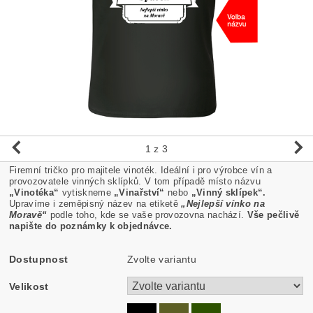
1
z 3
Firemní tričko pro majitele vinoték. Ideální i pro výrobce vín a
provozovatele vinných sklípků. V tom případě místo názvu
„Vinotéka“
vytiskneme
„Vinařství“
nebo
„Vinný sklípek“.
Upravíme i zeměpisný název na etiketě
„Nejlepší vínko na
Moravě“
podle toho, kde se vaše provozovna nachází.
Vše pečlivě
napište
do poznámky k objednávce.
Dostupnost
Zvolte variantu
Velikost