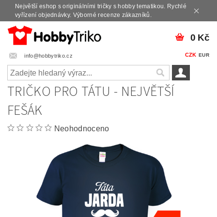
Největší eshop s originálními tričky s hobby tematikou. Rychlé
vyřízení objednávky. Výborné recenze zákazníků.
0 Kč
CZK
EUR
info@hobbytriko.cz
TRIČKO PRO TÁTU - NEJVĚTŠÍ
FEŠÁK
Neohodnoceno