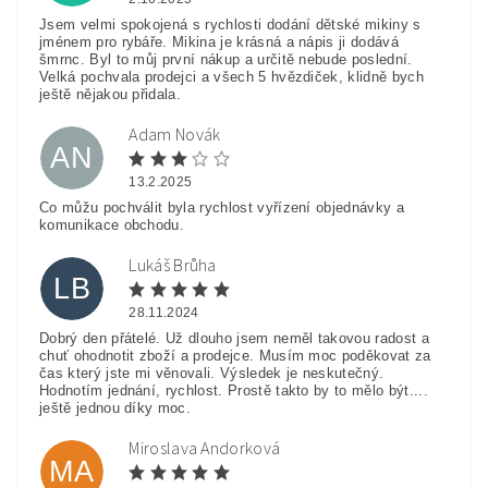
Jsem velmi spokojená s rychlosti dodání dětské mikiny s
jménem pro rybáře. Mikina je krásná a nápis ji dodává
šmrnc. Byl to můj první nákup a určitě nebude poslední.
Velká pochvala prodejci a všech 5 hvězdiček, klidně bych
ještě nějakou přidala.
Adam Novák
AN
13.2.2025
Co můžu pochválit byla rychlost vyřízení objednávky a
komunikace obchodu.
Lukáš Brůha
LB
28.11.2024
Dobrý den přátelé. Už dlouho jsem neměl takovou radost a
chuť ohodnotit zboží a prodejce. Musím moc poděkovat za
čas který jste mi věnovali. Výsledek je neskutečný.
Hodnotím jednání, rychlost. Prostě takto by to mělo být....
ještě jednou díky moc.
Miroslava Andorková
MA