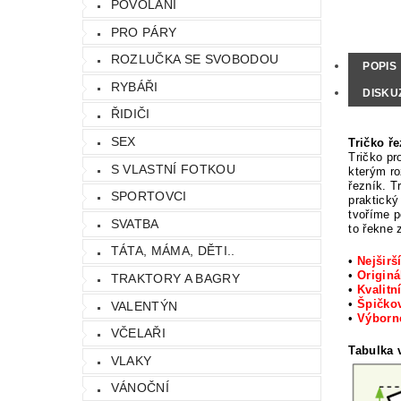
POVOLÁNÍ
PRO PÁRY
ROZLUČKA SE SVOBODOU
POPIS
RYBÁŘI
DISKU
ŘIDIČI
SEX
Tričko ře
Tričko pr
S VLASTNÍ FOTKOU
kterým ro
řezník. T
SPORTOVCI
praktický
tvoříme p
SVATBA
to řekne
TÁTA, MÁMA, DĚTI..
•
Nejširš
•
Originá
TRAKTORY A BAGRY
•
Kvalitn
•
Špičkov
VALENTÝN
•
Výbor
VČELAŘI
Tabulka v
VLAKY
VÁNOČNÍ