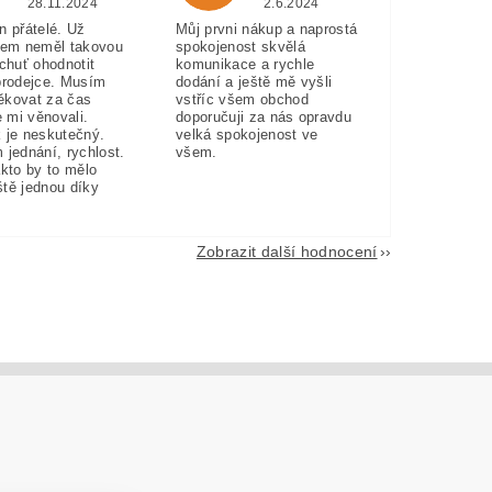
28.11.2024
2.6.2024
n přátelé. Už
Můj prvni nákup a naprostá
sem neměl takovou
spokojenost skvělá
 chuť ohodnotit
komunikace a rychle
prodejce. Musím
dodání a ještě mě vyšli
ěkovat za čas
vstříc všem obchod
e mi věnovali.
doporučuji za nás opravdu
 je neskutečný.
velká spokojenost ve
 jednání, rychlost.
všem.
akto by to mělo
eště jednou díky
Zobrazit další hodnocení