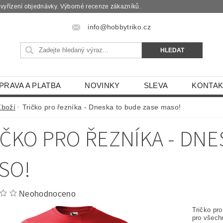
é vyřízení objednávky. Výborné recenze zákazníků.
info@hobbytriko.cz
PRAVA A PLATBA
NOVINKY
SLEVA
KONTAK
Zboží
Tričko pro řezníka - Dneska to bude zase maso!
IČKO PRO ŘEZNÍKA - DN
SO!
Neohodnoceno
Tričko pr
pro všechn