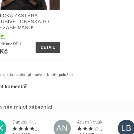
NICKÁ ZÁSTĚRA
USIVE - DNESKA TO
 ZASE MASO!
em
511,57 Kč bez DPH
DETAIL
 Kč
ní, kdo napíše příspěvek k této položce.
at komentář
Danuše Krulová
Adam Novák
K
AN
LB