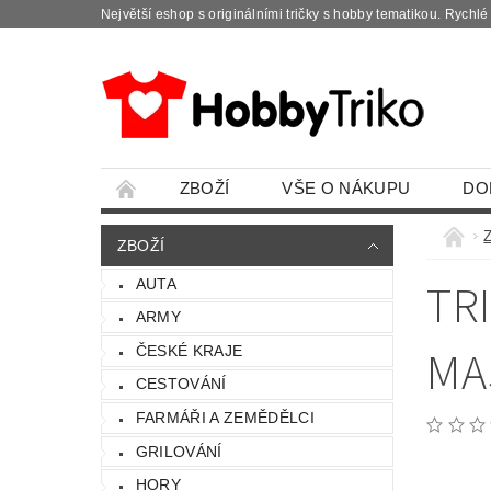
Největší eshop s originálními tričky s hobby tematikou. Rychl
ZBOŽÍ
VŠE O NÁKUPU
DO
ZBOŽÍ
TR
AUTA
ARMY
MA
ČESKÉ KRAJE
CESTOVÁNÍ
FARMÁŘI A ZEMĚDĚLCI
GRILOVÁNÍ
HORY