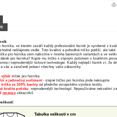
ZE
zník
o řezníka, ve kterém zazáří každý profesionální řezník je vyrobené z kva
zhodně nešlápnete vedle. Toto kvalitní a pohodlné tričko potěší, ale tak
ričko pro řezníka vám nabízíme v mnoha barevných variantách a ve velik
 dárek pro řezníka? Kupte mu tričko s vtipným potiskem v kvalitním prove
omocí nejmodernější tiskové technologie. Každý nejlepší řezník ví, že dn
 za vás a zaručeně pobaví všechny vaše zákazníky.
í výběr
triček pro řezníka
lní a jedinečný sortiment
- stejné tričko pro řezníka jinde nekoupíte
í trička ze 100% bavlny
od předního evropského výrobce textilu
á kvalita potisku
nejmodernější technologií. Nepoužíváme nekvalitní z
né
recenze
zákazníků
elikostí