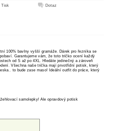
Tisk
Dotaz
litní 100% bavlny vyšší gramáže. Dárek pro řezníka se
é pobaví. Garantujeme vám, že toto tričko ocení každý
ostech od S až po 4XL. Hledáte jedinečný a zároveň
dení. Všechna naše trička mají prvotřídní potisk, který
eska.. to bude zase maso! Ideální outfit do práce, který
ažehlovací samolepky! Ale opravdový potisk