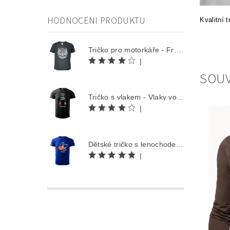
HODNOCENI PRODUKTU
Kvalitní 
Tričko pro motorkáře - Free Rider
|
SOUV
Tričko s vlakem - Vlaky volají
|
Dětské tričko s lenochodem - Co můžu udělat dnes, odložím na zítra
|