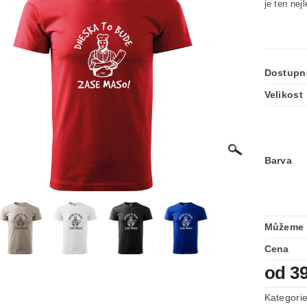
je ten nej
Dostupn
Velikost
Barva
Můžeme 
Cena
od 3
Kategori