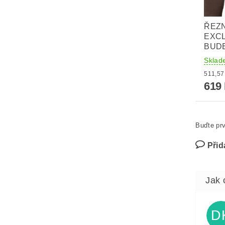
ŘEZ
EXCL
BUDE
Sklad
619
Buďte prv
Přid
D