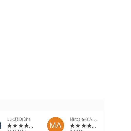
Lukáš Brůha
Miroslava Andorková
MA