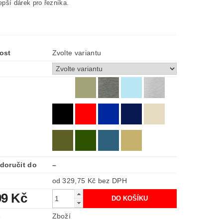
lepší dárek pro řezníka.
ost
Zvolte variantu
doručit do
–
od 329,75 Kč
bez DPH
99 Kč
e
Zboží