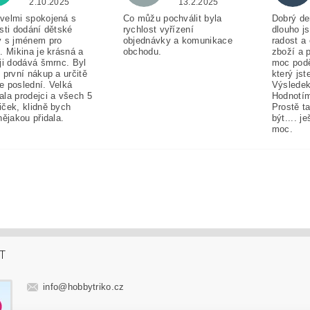
2.10.2025
13.2.2025
velmi spokojená s
Co můžu pochválit byla
Dobrý de
sti dodání dětské
rychlost vyřízení
dlouho j
y s jménem pro
objednávky a komunikace
radost a
. Mikina je krásná a
obchodu.
zboží a 
ji dodává šmrnc. Byl
moc pod
 první nákup a určitě
který jst
e poslední. Velká
Výsledek
ala prodejci a všech 5
Hodnotím
iček, klidně bych
Prostě t
nějakou přidala.
být.... j
moc.
T
info
@
hobbytriko.cz