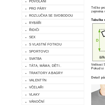
POVOLÁNÍ
Tričko pr
PRO PÁRY
zejména v
ROZLUČKA SE SVOBODOU
Tabulka v
RYBÁŘI
ŘIDIČI
SEX
S VLASTNÍ FOTKOU
SPORTOVCI
SVATBA
Velikost 
TÁTA, MÁMA, DĚTI..
Pokud si 
TRAKTORY A BAGRY
Detail p
VALENTÝN
VČELAŘI
VLAKY
VÁNOČNÍ