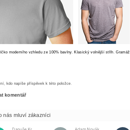
tričko moderního vzhledu ze 100% bavlny. Klasický volnější střih. Gramáž
ní, kdo napíše příspěvek k této položce.
at komentář
Danuše Krulová
Adam Novák