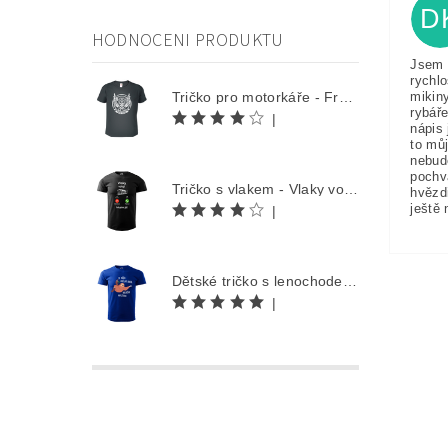
D
HODNOCENI PRODUKTU
Jsem 
rychlo
mikin
Tričko pro motorkáře - Free Rider
rybáře
|
nápis 
to můj
nebud
pochv
Tričko s vlakem - Vlaky volají
hvězd
ještě 
|
Dětské tričko s lenochodem - Co můžu udělat dnes, odložím na zítra
|