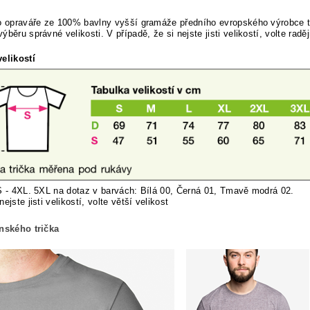
o opraváře ze 100% bavlny vyšší gramáže předního evropského výrobce t
ýběru správné velikosti. V případě, že si nejste jisti velikostí,
volte radě
elikostí
S - 4XL. 5XL na dotaz v barvách: Bílá 00, Černá 01, Tmavě modrá 02.
nej
ste jisti velikostí, volte větší velikost
ánského trička