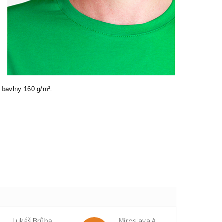
 bavlny 160 g/m².
Lukáš Brůha
Miroslava Andorková