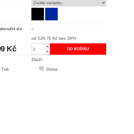
doručit do
–
od 329,75 Kč
bez DPH
99 Kč
e
Zboží
Tisk
Dotaz