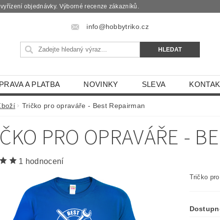
é vyřízení objednávky. Výborné recenze zákazníků.
info@hobbytriko.cz
PRAVA A PLATBA
NOVINKY
SLEVA
KONTAK
Zboží
Tričko pro opraváře - Best Repairman
IČKO PRO OPRAVÁŘE - B
1 hodnocení
Tričko pr
Dostupn