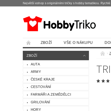
Největší eshop s originálními tričky s hobby tematikou. Rychl
ZBOŽÍ
VŠE O NÁKUPU
DO
ZBOŽÍ
TR
AUTA
ARMY
ČESKÉ KRAJE
CESTOVÁNÍ
FARMÁŘI A ZEMĚDĚLCI
GRILOVÁNÍ
HORY