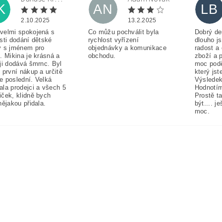
K
AN
LB
2.10.2025
13.2.2025
velmi spokojená s
Co můžu pochválit byla
Dobrý de
sti dodání dětské
rychlost vyřízení
dlouho j
y s jménem pro
objednávky a komunikace
radost a
. Mikina je krásná a
obchodu.
zboží a 
ji dodává šmrnc. Byl
moc pod
 první nákup a určitě
který jst
e poslední. Velká
Výsledek
ala prodejci a všech 5
Hodnotím
iček, klidně bych
Prostě t
nějakou přidala.
být.... j
moc.