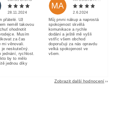
MA
28.11.2024
2.6.2024
n přátelé. Už
Můj prvni nákup a naprostá
sem neměl takovou
spokojenost skvělá
 chuť ohodnotit
komunikace a rychle
prodejce. Musím
dodání a ještě mě vyšli
ěkovat za čas
vstříc všem obchod
e mi věnovali.
doporučuji za nás opravdu
 je neskutečný.
velká spokojenost ve
 jednání, rychlost.
všem.
akto by to mělo
eště jednou díky
Zobrazit další hodnocení