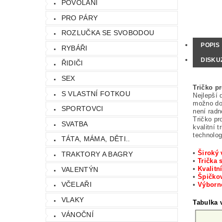
POVOLÁNÍ
PRO PÁRY
ROZLUČKA SE SVOBODOU
POPIS
RYBÁŘI
DISKU
ŘIDIČI
SEX
Tričko p
S VLASTNÍ FOTKOU
Nejlepší 
možno dos
SPORTOVCI
není radn
Tričko pr
SVATBA
kvalitní 
technolog
TÁTA, MÁMA, DĚTI..
•
Široký 
TRAKTORY A BAGRY
•
Trička 
•
Kvalitn
VALENTÝN
•
Špičkov
VČELAŘI
•
Výbor
VLAKY
Tabulka v
VÁNOČNÍ