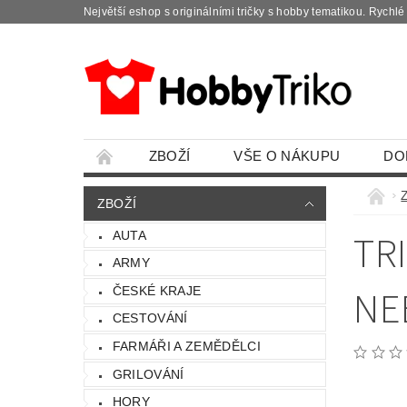
Největší eshop s originálními tričky s hobby tematikou. Rychl
ZBOŽÍ
VŠE O NÁKUPU
DO
ZBOŽÍ
TR
AUTA
ARMY
NE
ČESKÉ KRAJE
CESTOVÁNÍ
FARMÁŘI A ZEMĚDĚLCI
GRILOVÁNÍ
HORY