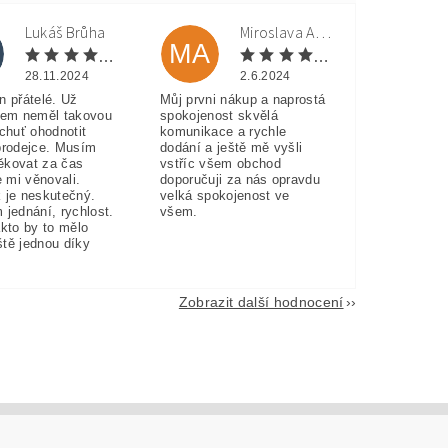
Lukáš Brůha
Miroslava Andorková
MA
28.11.2024
2.6.2024
n přátelé. Už
Můj prvni nákup a naprostá
sem neměl takovou
spokojenost skvělá
 chuť ohodnotit
komunikace a rychle
prodejce. Musím
dodání a ještě mě vyšli
ěkovat za čas
vstříc všem obchod
e mi věnovali.
doporučuji za nás opravdu
 je neskutečný.
velká spokojenost ve
 jednání, rychlost.
všem.
akto by to mělo
eště jednou díky
Zobrazit další hodnocení