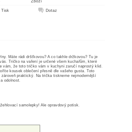
e
Zboží
Tisk
Dotaz
lny. Máte rádi dršťkovou? A co takhle držkovou? Tu je
 vás. Tričko na vaření je určené všem kuchařům, které
e vám, že toto tričko vám v kuchyni zaručí naprostý klid.
voříte kousek oblečení přesně dle vašeho gusta. Toto
je zároveň praktický. Na trička tiskneme nejmodernější
 a odolnost.
ažehlovací samolepky! Ale opravdový potisk.