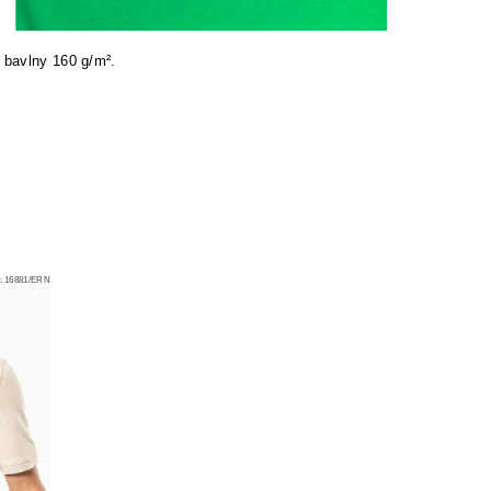
 bavlny 160 g/m².
:
16881/ERN