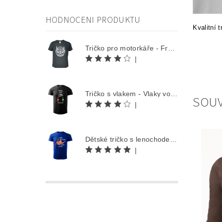
HODNOCENI PRODUKTU
Kvalitní 
Tričko pro motorkáře - Free Rider
|
Tričko s vlakem - Vlaky volají
SOUV
|
Dětské tričko s lenochodem - Co můžu udělat dnes, odložím na zítra
|