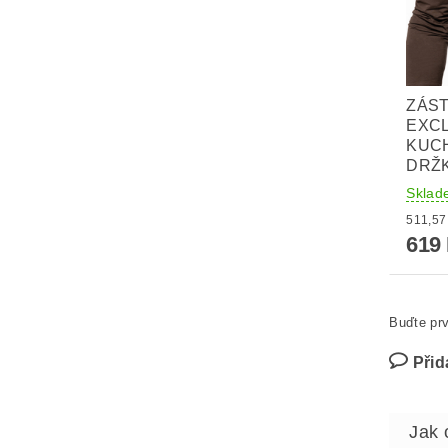
ZÁS
EXCL
KUC
DRŽ
Sklad
619
Buďte prv
Přid