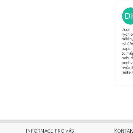
D
Jsem 
rychlo
mikin
rybáře
nápis 
to můj
nebud
pochv
hvězd
ještě 
INFORMACE PRO VÁS
KONTAK