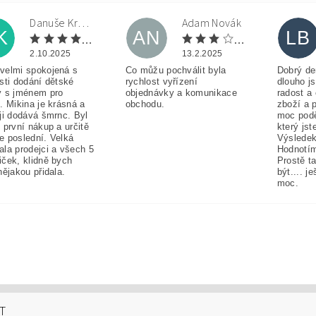
Danuše Krulová
Adam Novák
K
AN
LB
2.10.2025
13.2.2025
velmi spokojená s
Co můžu pochválit byla
Dobrý de
sti dodání dětské
rychlost vyřízení
dlouho j
y s jménem pro
objednávky a komunikace
radost a
. Mikina je krásná a
obchodu.
zboží a 
ji dodává šmrnc. Byl
moc pod
 první nákup a určitě
který jst
e poslední. Velká
Výsledek
ala prodejci a všech 5
Hodnotím
iček, klidně bych
Prostě t
nějakou přidala.
být.... j
moc.
T