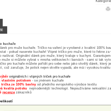
Kategori
ZE
ro kuchaře
dárek pro muže kuchaře. Tričko na vaření je vyrobené z kvalitní 100% bav
tat - pokud naserete kuchaře! Vtipné tričko pro muže, které to řekne za
o naštvat. Originální dárek pro muže, který kraluje v kuchyni. Garantujem
o muže si můžete vybrat v mnoha velikostech i barvách - sami si tak vyt
tričko pro kuchaře můžete pořídit pro sebe nebo jako skvělý dárek, který 
ií, což zaručuje, že potisk nejen skvěle vypadá, ale má i vysokou kvalitu
výběr
originálních i
vtipných triček pro kuchaře
s vlastním potiskem
- se jménem kuchaře
í trička ze 100% bavlny
od předního evropského výrobce textilu
á kvalita potisku
nejmodernější technologií. Nepoužíváme nekvalitní z
né
recenze
zákazníků
elikostí