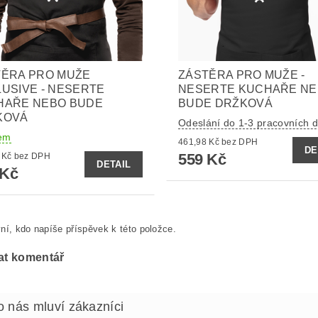
TĚRA PRO MUŽE
ZÁSTĚRA PRO MUŽE -
USIVE - NESERTE
NESERTE KUCHAŘE N
HAŘE NEBO BUDE
BUDE DRŽKOVÁ
KOVÁ
Odeslání do 1-3 pracovních d
em
461,98 Kč bez DPH
DE
559 Kč
511,57 Kč bez DPH
DETAIL
 Kč
ní, kdo napíše příspěvek k této položce.
at komentář