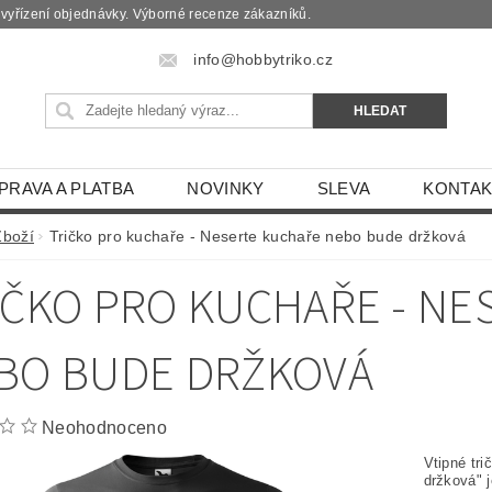
é vyřízení objednávky. Výborné recenze zákazníků.
info@hobbytriko.cz
PRAVA A PLATBA
NOVINKY
SLEVA
KONTAK
Zboží
Tričko pro kuchaře - Neserte kuchaře nebo bude držková
IČKO PRO KUCHAŘE - N
BO BUDE DRŽKOVÁ
Neohodnoceno
Vtipné tr
držková" 