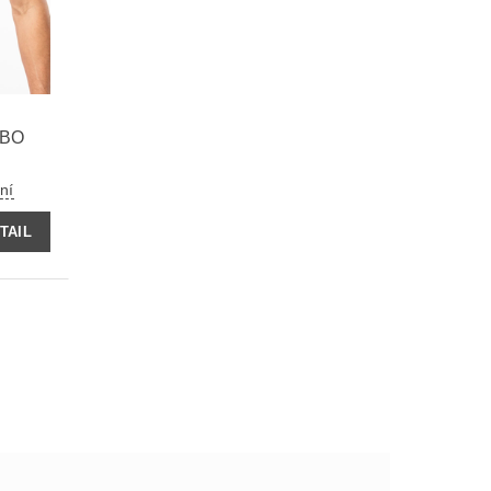
EBO
ní
TAIL