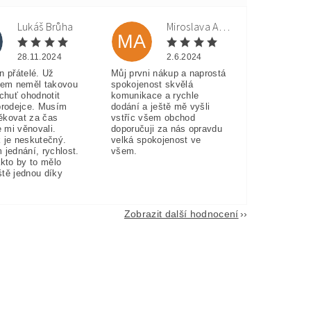
Lukáš Brůha
Miroslava Andorková
MA
28.11.2024
2.6.2024
n přátelé. Už
Můj prvni nákup a naprostá
sem neměl takovou
spokojenost skvělá
 chuť ohodnotit
komunikace a rychle
prodejce. Musím
dodání a ještě mě vyšli
ěkovat za čas
vstříc všem obchod
e mi věnovali.
doporučuji za nás opravdu
 je neskutečný.
velká spokojenost ve
 jednání, rychlost.
všem.
akto by to mělo
eště jednou díky
Zobrazit další hodnocení