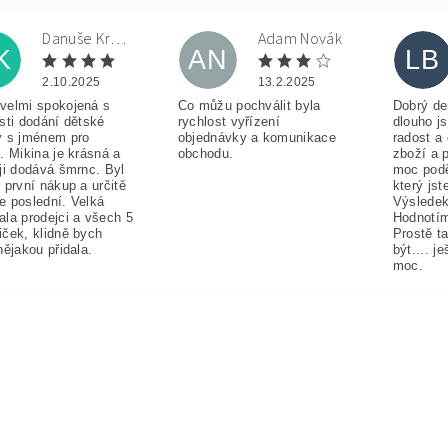
Danuše Krulová
Adam Novák
K
AN
LB
2.10.2025
13.2.2025
velmi spokojená s
Co můžu pochválit byla
Dobrý de
sti dodání dětské
rychlost vyřízení
dlouho j
y s jménem pro
objednávky a komunikace
radost a
. Mikina je krásná a
obchodu.
zboží a 
ji dodává šmrnc. Byl
moc pod
 první nákup a určitě
který jst
e poslední. Velká
Výsledek
ala prodejci a všech 5
Hodnotím
iček, klidně bych
Prostě t
nějakou přidala.
být.... j
moc.