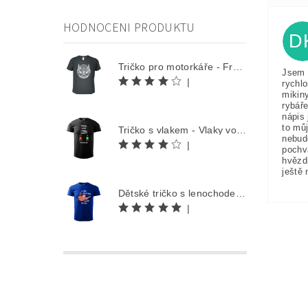
HODNOCENI PRODUKTU
D
Tričko pro motorkáře - Free Rider
Jsem 
|
rychlo
mikin
rybáře
nápis 
to můj
Tričko s vlakem - Vlaky volají
nebud
|
pochv
hvězd
ještě 
Dětské tričko s lenochodem - Co můžu udělat dnes, odložím na zítra
|