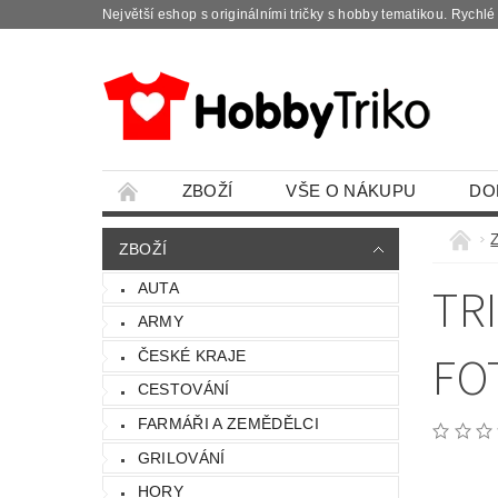
Největší eshop s originálními tričky s hobby tematikou. Rychl
ZBOŽÍ
VŠE O NÁKUPU
DO
ZBOŽÍ
TR
AUTA
ARMY
FO
ČESKÉ KRAJE
CESTOVÁNÍ
FARMÁŘI A ZEMĚDĚLCI
GRILOVÁNÍ
HORY