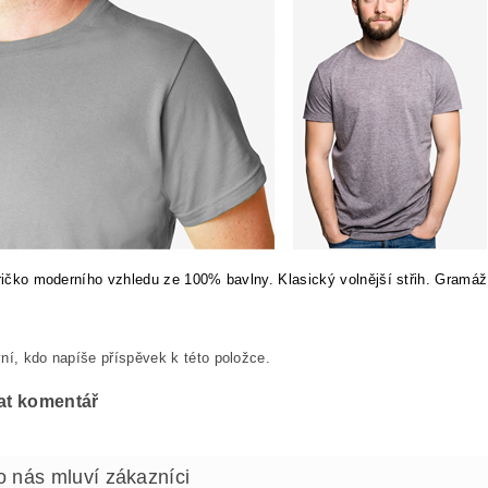
tričko moderního vzhledu ze 100% bavlny. Klasický volnější střih. Gramáž
ní, kdo napíše příspěvek k této položce.
at komentář