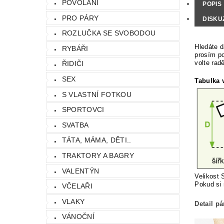
POVOLÁNÍ
POPIS
PRO PÁRY
DISKU
ROZLUČKA SE SVOBODOU
Hledáte d
RYBÁŘI
prosím po
volte rad
ŘIDIČI
SEX
Tabulka v
S VLASTNÍ FOTKOU
SPORTOVCI
SVATBA
TÁTA, MÁMA, DĚTI..
TRAKTORY A BAGRY
VALENTÝN
Velikost 
Pokud si 
VČELAŘI
VLAKY
Detail p
VÁNOČNÍ