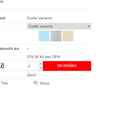
ce.
ost
Zvolte variantu
doručit do
–
379,34 Kč bez DPH
Kč
e
Zboží
Tisk
Dotaz