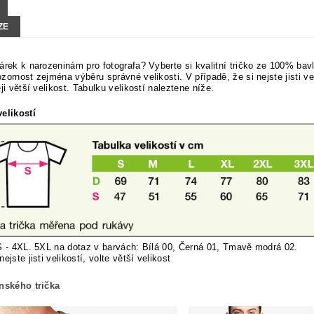
ZE
árek k narozeninám pro fotografa? Vyberte si kvalitní tričko ze 100% bav
zornost zejména výběru správné velikosti. V případě, že si nejste jisti vel
ěji větší velikost. Tabulku velikostí naleztene níže.
elikostí
S - 4XL. 5XL na dotaz v barvách: Bílá 00, Černá 01, Tmavě modrá 02.
nej
ste jisti velikostí, volte větší velikost
ánského trička