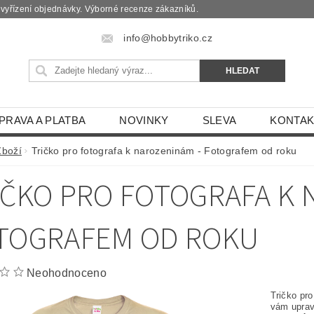
é vyřízení objednávky. Výborné recenze zákazníků.
info@hobbytriko.cz
PRAVA A PLATBA
NOVINKY
SLEVA
KONTAK
Zboží
Tričko pro fotografa k narozeninám - Fotografem od roku
IČKO PRO FOTOGRAFA K 
TOGRAFEM OD ROKU
Neohodnoceno
Tričko pr
vám uprav