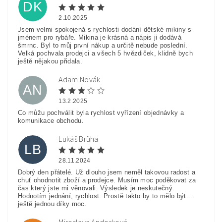
DK
2.10.2025
Jsem velmi spokojená s rychlosti dodání dětské mikiny s
jménem pro rybáře. Mikina je krásná a nápis ji dodává
šmrnc. Byl to můj první nákup a určitě nebude poslední.
Velká pochvala prodejci a všech 5 hvězdiček, klidně bych
ještě nějakou přidala.
Adam Novák
AN
13.2.2025
Co můžu pochválit byla rychlost vyřízení objednávky a
komunikace obchodu.
Lukáš Brůha
LB
28.11.2024
Dobrý den přátelé. Už dlouho jsem neměl takovou radost a
chuť ohodnotit zboží a prodejce. Musím moc poděkovat za
čas který jste mi věnovali. Výsledek je neskutečný.
Hodnotím jednání, rychlost. Prostě takto by to mělo být....
ještě jednou díky moc.