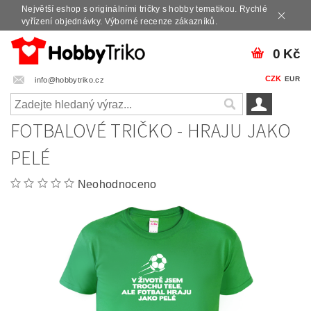
Největší eshop s originálními tričky s hobby tematikou. Rychlé
vyřízení objednávky. Výborné recenze zákazníků.
0 Kč
CZK
EUR
info@hobbytriko.cz
FOTBALOVÉ TRIČKO - HRAJU JAKO
PELÉ
Neohodnoceno