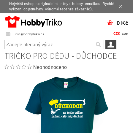
Největší eshop s originálními tričky s hobby tematikou. Rychlé
vyřízení objednávky. Výborné recenze zákazníků.
0 Kč
CZK
EUR
info@hobbytriko.cz
TRIČKO PRO DĚDU - DŮCHODCE
Neohodnoceno