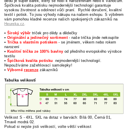
dědu je super dárek, který se hodí k narozeninám nebo k Vánocům.
Špičková kvalita potisku nejmodernější technologií garantuje
vysokou životnost a odolnost vůči praní. Rychlé doručení, kvalitní
textil i potisk. To jsou výhody nákupu na našem eshopu.
S výběrem
vám pomohou kladné recenze našich spokojených zákazníků na
Heureka.cz
.
•
Široký výběr
triček pro dědy a dědečky
•
Originální a jedinečný sortiment
- naše trička jinde nekoupíte
•
Trička s vlastním potiskem
- se jménem, věkem nebo rokem
narození
•
Kvalitní trička ze 100% bavlny
od předního evropského výrobce
textilu
•
Špičková kvalita potisku
nejmodernější technologií.
Nepoužíváme zažehlovací samolepky!
•
Výborné
recenze
zákazníků
Tabulka velikostí
Velikost S - 4XL. 5XL na dotaz v barvách: Bílá 00, Černá 01,
Tmavě modrá 02.
Pokud si nej
ste jisti velikostí, volte větší velikost