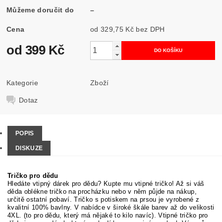
Můžeme doručit do
–
Cena
od 329,75 Kč
bez DPH
od 399 Kč
Kategorie
Zboží
Dotaz
POPIS
DISKUZE
Tričko pro dědu
Hledáte vtipný dárek pro dědu? Kupte mu vtipné tričko! Až si váš
děda oblékne tričko na procházku nebo v něm půjde na nákup,
určitě ostatní pobaví. Tričko s potiskem na prsou je vyrobené z
kvalitní 100% bavlny. V nabídce v široké škále barev až do velikosti
4XL. (to pro dědu, který má nějaké to kilo navíc). Vtipné tričko pro