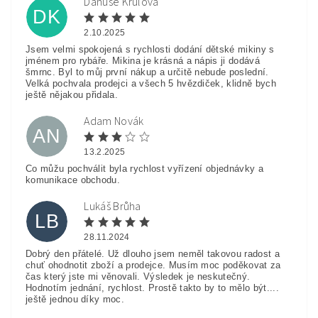
Danuše Krulová
DK
2.10.2025
Jsem velmi spokojená s rychlosti dodání dětské mikiny s
jménem pro rybáře. Mikina je krásná a nápis ji dodává
šmrnc. Byl to můj první nákup a určitě nebude poslední.
Velká pochvala prodejci a všech 5 hvězdiček, klidně bych
ještě nějakou přidala.
Adam Novák
AN
13.2.2025
Co můžu pochválit byla rychlost vyřízení objednávky a
komunikace obchodu.
Lukáš Brůha
LB
28.11.2024
Dobrý den přátelé. Už dlouho jsem neměl takovou radost a
chuť ohodnotit zboží a prodejce. Musím moc poděkovat za
čas který jste mi věnovali. Výsledek je neskutečný.
Hodnotím jednání, rychlost. Prostě takto by to mělo být....
ještě jednou díky moc.