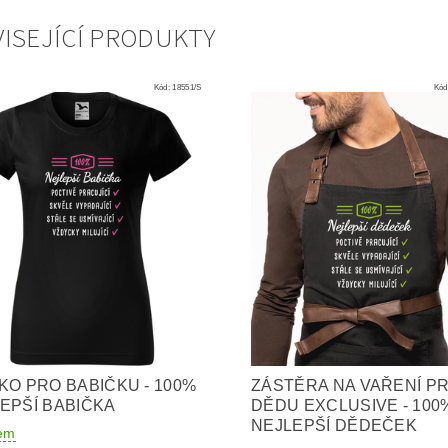
ISEJÍCÍ PRODUKTY
Kód:
18551/S
Kód
KO PRO BABIČKU - 100%
ZÁSTĚRA NA VAŘENÍ P
EPŠÍ BABIČKA
DĚDU EXCLUSIVE - 100
NEJLEPŠÍ DĚDEČEK
em