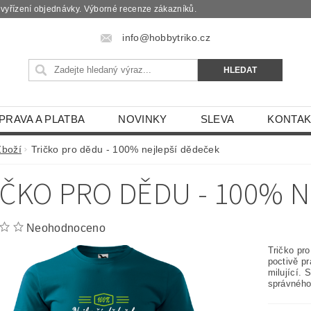
é vyřízení objednávky. Výborné recenze zákazníků.
info@hobbytriko.cz
PRAVA A PLATBA
NOVINKY
SLEVA
KONTAK
Zboží
Tričko pro dědu - 100% nejlepší dědeček
IČKO PRO DĚDU - 100% 
Neohodnoceno
Tričko pr
poctivě pr
milující. 
správného