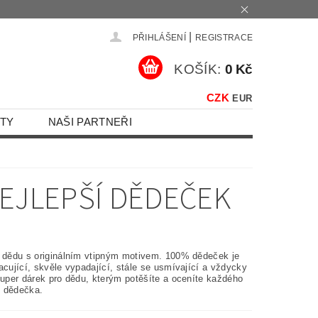
|
PŘIHLÁŠENÍ
REGISTRACE
KOŠÍK:
0 Kč
CZK
EUR
TY
NAŠI PARTNEŘI
NEJLEPŠÍ DĚDEČEK
o dědu s originálním vtipným motivem. 100% dědeček je
acující, skvěle vypadající, stále se usmívající a vždycky
Super dárek pro dědu, kterým potěšíte a oceníte každého
 dědečka.