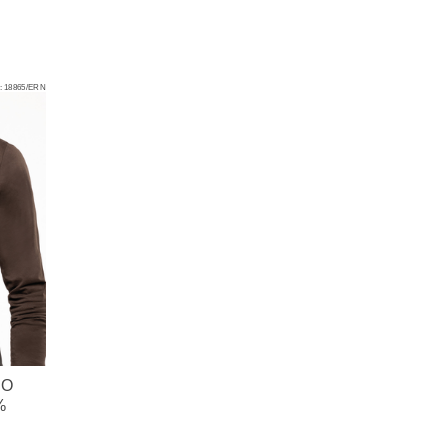
:
18865/ERN
RO
%