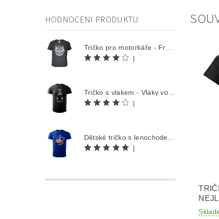
SOUV
HODNOCENI PRODUKTU
Tričko pro motorkáře - Free Rider
|
Tričko s vlakem - Vlaky volají
|
Dětské tričko s lenochodem - Co můžu udělat dnes, odložím na zítra
|
TRIČ
NEJL
Sklad