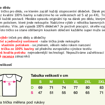
ro dědu
í tričko pro dědu, ve kterém zazáří každý stoprocentní dědeček. Dárek pro
z kvalitní 100% bavlny a nabízíme ho ve velikostech od S až po 4XL. Tri
í každé postavě. Hledáte opravdu originální tip na dárek pro dědu, který
m potiskem, které jinde nekoupíte. Nabízíme výběr z několika barevných v
potisku. Víte, jak vypadá 100% dědeček? Je poctivě pracující, skvěle vy
 Toto tričko se stane oblíbeným kouskem oblečení každého super muže s
výběr
triček pro dědy a dědečky
lní a jedinečný sortiment
- naše trička jinde nekoupíte
s vlastním potiskem
- se jménem, věkem nebo rokem narození
í trička ze 100% bavlny
od předního evropského výrobce textilu
á kvalita potisku
nejmodernější technologií. Nepoužíváme zažehlovací
né
recenze
zákazníků
elikostí