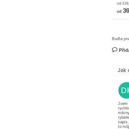
39
od
Buďte prv
Přid
D
Jsem 
rychlo
mikin
rybáře
nápis 
to můj