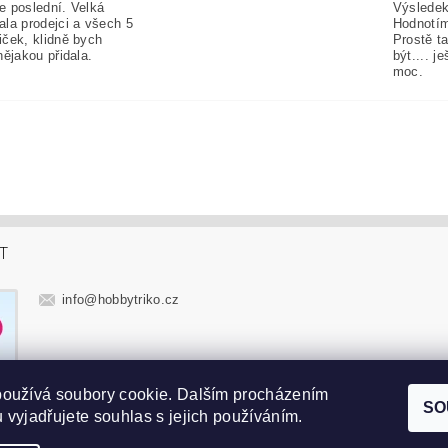
e poslední. Velká
Výsledek
ala prodejci a všech 5
Hodnotím
iček, klidně bych
Prostě t
nějakou přidala.
být.... j
moc.
T
info
@
hobbytriko.cz
používá soubory cookie. Dalším procházením
SO
 vyjadřujete souhlas s jejich používáním.