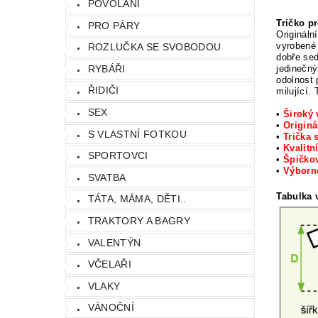
POVOLÁNÍ
Tričko p
PRO PÁRY
Origináln
vyrobené 
ROZLUČKA SE SVOBODOU
dobře sed
jedinečný
RYBÁŘI
odolnost 
ŘIDIČI
milující.
SEX
•
Široký 
•
Originá
S VLASTNÍ FOTKOU
•
Trička 
•
Kvalitn
SPORTOVCI
•
Špičkov
•
Výbor
SVATBA
Tabulka v
TÁTA, MÁMA, DĚTI..
TRAKTORY A BAGRY
VALENTÝN
VČELAŘI
VLAKY
VÁNOČNÍ