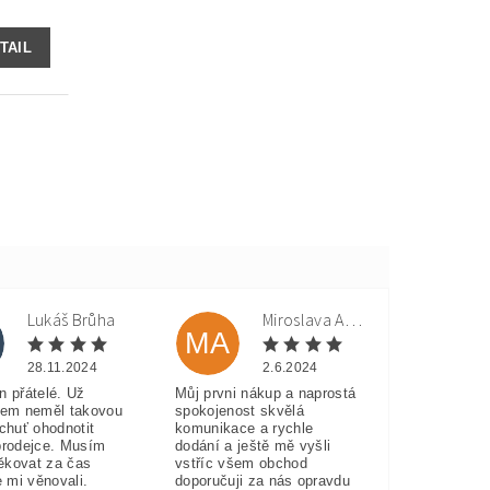
TAIL
Lukáš Brůha
Miroslava Andorková
MA
28.11.2024
2.6.2024
n přátelé. Už
Můj prvni nákup a naprostá
sem neměl takovou
spokojenost skvělá
 chuť ohodnotit
komunikace a rychle
prodejce. Musím
dodání a ještě mě vyšli
ěkovat za čas
vstříc všem obchod
e mi věnovali.
doporučuji za nás opravdu