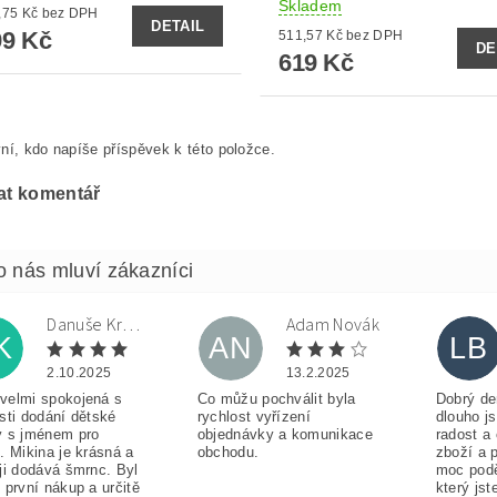
Skladem
od 329,75 Kč bez DPH
DETAIL
9 Kč
511,57 Kč bez DPH
DE
619 Kč
ní, kdo napíše příspěvek k této položce.
at komentář
Danuše Krulová
Adam Novák
K
AN
LB
2.10.2025
13.2.2025
velmi spokojená s
Co můžu pochválit byla
Dobrý de
sti dodání dětské
rychlost vyřízení
dlouho j
y s jménem pro
objednávky a komunikace
radost a
. Mikina je krásná a
obchodu.
zboží a 
ji dodává šmrnc. Byl
moc pod
 první nákup a určitě
který jst