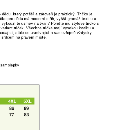
 dědu, který potěší a zároveň je praktický. Tričko je
čko pro dědu má moderní střih, vyšší gramáž textilu a
m vykouzlíte úsměv na tváři? Pořiďte mu stylové tričko s
ariant triček. Všechna trička mají vysokou kvalitu a
padající, stále se usmívající a samozřejmě vždycky
e srdcem na pravém místě.
 samolepky!