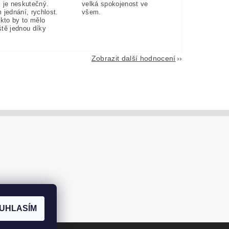
 je neskutečný.
velká spokojenost ve
 jednání, rychlost.
všem.
akto by to mělo
eště jednou díky
Zobrazit další hodnocení
UHLASÍM