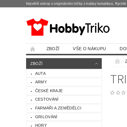
Největší eshop s originálními tričky s hobby tematikou. Rychl
ZBOŽÍ
VŠE O NÁKUPU
DO
ZBOŽÍ
TR
AUTA
ARMY
ČESKÉ KRAJE
CESTOVÁNÍ
FARMÁŘI A ZEMĚDĚLCI
GRILOVÁNÍ
HORY