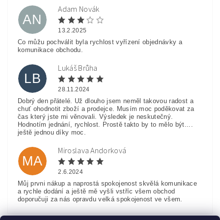
Adam Novák
AN
13.2.2025
Co můžu pochválit byla rychlost vyřízení objednávky a
komunikace obchodu.
Lukáš Brůha
LB
28.11.2024
Dobrý den přátelé. Už dlouho jsem neměl takovou radost a
chuť ohodnotit zboží a prodejce. Musím moc poděkovat za
čas který jste mi věnovali. Výsledek je neskutečný.
Hodnotím jednání, rychlost. Prostě takto by to mělo být....
ještě jednou díky moc.
Miroslava Andorková
MA
2.6.2024
Můj prvni nákup a naprostá spokojenost skvělá komunikace
a rychle dodání a ještě mě vyšli vstříc všem obchod
doporučuji za nás opravdu velká spokojenost ve všem.
Zobrazit další hodnocení