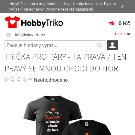
Největší eshop s originálními tričky s hobby tematikou. Rychlé
vyřízení objednávky. Výborné recenze zákazníků.
0 Kč
CZK
EUR
info@hobbytriko.cz
TRIČKA PRO PÁRY - TA PRAVÁ / TEN
PRAVÝ SE MNOU CHODÍ DO HOR
Neohodnoceno