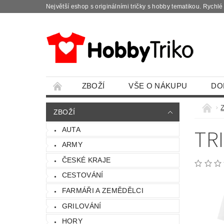
Největší eshop s originálními tričky s hobby tematikou. Rychl
ZBOŽÍ
VŠE O NÁKUPU
DO
ZBOŽÍ
TR
AUTA
ARMY
ČESKÉ KRAJE
CESTOVÁNÍ
FARMÁŘI A ZEMĚDĚLCI
GRILOVÁNÍ
HORY