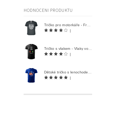
HODNOCENI PRODUKTU
Tričko pro motorkáře - Free Rider
|
Tričko s vlakem - Vlaky volají
|
Dětské tričko s lenochodem - Co můžu udělat dnes, odložím na zítra
|