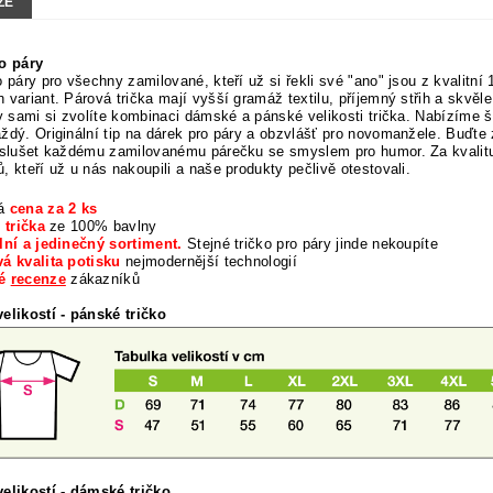
ZE
ro páry
o páry pro všechny zamilované, kteří už si řekli své "ano" jsou z kvalitn
 variant. Párová trička mají vyšší gramáž textilu, příjemný střih a skv
vy sami si zvolíte kombinaci dámské a pánské velikosti trička. Nabízíme 
ždý. Originální tip na dárek pro páry a obzvlášť pro novomanžele. Buďte 
 slušet každému zamilovanému párečku se smyslem pro humor. Za kvalitu
, kteří už u nás nakoupili a naše produkty pečlivě otestovali.
ná
cena za 2 ks
 trička
ze 100% bavlny
lní a jedinečný sortiment.
Stejné tričko pro páry jinde nekoupíte
á kvalita potisku
nejmodernější technologií
né
recenze
zákazníků
elikostí
- pánské tričko
elikostí
- dámské tričko