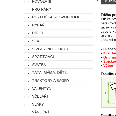
DISKU
POVOLÁNÍ
PRO PÁRY
Trička p
ROZLUČKA SE SVOBODOU
Trička pr
barevných
RYBÁŘI
triček - 
vybere ka
ŘIDIČI
to v nich
zákazníků
SEX
S VLASTNÍ FOTKOU
• Uvede
•
Kvalitní
SPORTOVCI
•
Originá
•
Špičkov
SVATBA
•
Výbor
TÁTA, MÁMA, DĚTI..
Tabulka v
TRAKTORY A BAGRY
VALENTÝN
VČELAŘI
VLAKY
VÁNOČNÍ
Tabulka v