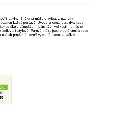
í 100% bavlny. Trička si můžete vybrat z nabídky
ěle padnou každé postavě. Uvedená cena je za dva kusy
širokou škálu dámských i pánských velikostí - u nás si
zamilovaní stylově. Párová trička jsou prostě cool a bude
 našich produktů hovoří výborné recenze našich