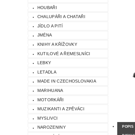
HOUBAŘI
CHALUPÁŘI A CHATAŘI
JÍDLO A PITÍ
JMÉNA
KNIHY A KŘÍŽOVKY
KUTILOVÉ A ŘEMESLNÍCI
LEBKY
LETADLA
MADE IN CZECHOSLOVAKIA
MARIHUANA
MOTORKÁŘI
MUZIKANTI A ZPĚVÁCI
MYSLIVCI
POPIS
NAROZENINY