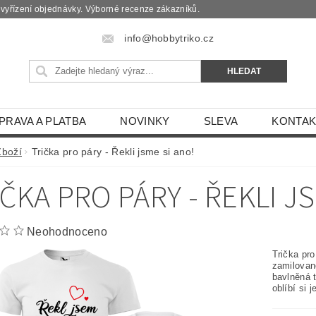
é vyřízení objednávky. Výborné recenze zákazníků.
info@hobbytriko.cz
PRAVA A PLATBA
NOVINKY
SLEVA
KONTAK
Zboží
Trička pro páry - Řekli jsme si ano!
IČKA PRO PÁRY - ŘEKLI J
Neohodnoceno
Trička pro
zamilovan
bavlněná t
oblíbí si 