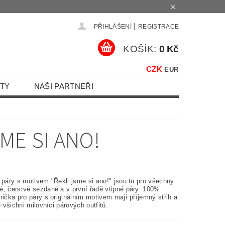
|
PŘIHLÁŠENÍ
REGISTRACE
KOŠÍK:
0 Kč
CZK
EUR
TY
NAŠI PARTNEŘI
SME SI ANO!
 páry s motivem "Řekli jsme si ano!" jsou tu pro všechny
é, čerstvě sezdané a v první řadě vtipné páry. 100%
rička pro páry s originálním motivem mají příjemný střih a
je všichni milovníci párových outfitů.