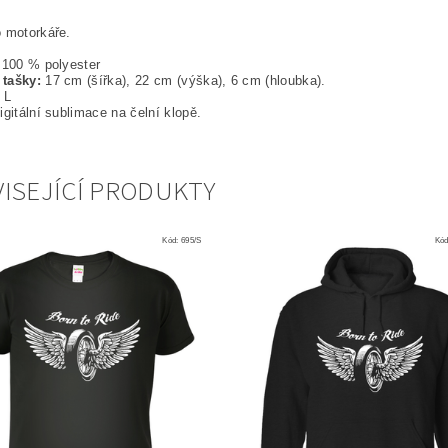
 motorkáře.
100 % polyester
tašky:
17 cm (šířka), 22 cm (výška), 6 cm (hloubka).
 L
gitální sublimace na čelní klopě.
ISEJÍCÍ PRODUKTY
Kód:
695/S
Kó