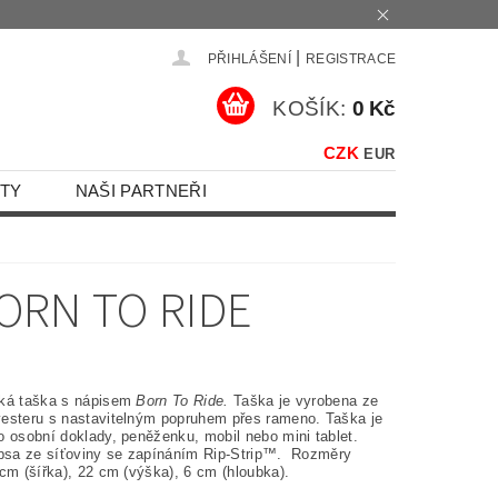
|
PŘIHLÁŠENÍ
REGISTRACE
KOŠÍK:
0 Kč
CZK
EUR
TY
NAŠI PARTNEŘI
ORN TO RIDE
ká taška s nápisem
Born To Ride.
Taška je vyrobena ze
esteru s nastavitelným popruhem přes rameno. Taška je
o osobní doklady, peněženku, mobil nebo mini tablet.
apsa ze síťoviny se zapínáním Rip-Strip™. Rozměry
cm (šířka), 22 cm (výška), 6 cm (hloubka).