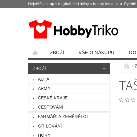
Největší eshop s originálními tričky s hobby tematikou. Rychl
ZBOŽÍ
VŠE O NÁKUPU
DO
ZBOŽÍ
TA
AUTA
ARMY
ČESKÉ KRAJE
CESTOVÁNÍ
FARMÁŘI A ZEMĚDĚLCI
GRILOVÁNÍ
HORY