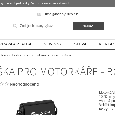
é vyřízení objednávky. Výborné recenze zákazníků.
info@hobbytriko.cz
PRAVA A PLATBA
NOVINKY
SLEVA
KONTAK
Zboží
Taška pro motorkáře - Born to Ride
ŠKA PRO MOTORKÁŘE - B
Neohodnoceno
Motorkářs
100% poly
vhodná pr
Vnitřní k
tašky: 17 