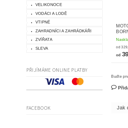
VELIKONOCE
VODÁCI A LODĚ
VTIPNÉ
MOTO
ZAHRADNÍCI A ZAHRÁDKÁŘI
BORN
Naskl
ZVÍŘATA
SLEVA
39
od
PŘIJÍMÁME ONLINE PLATBY
Buďte prv
Přid
FACEBOOK