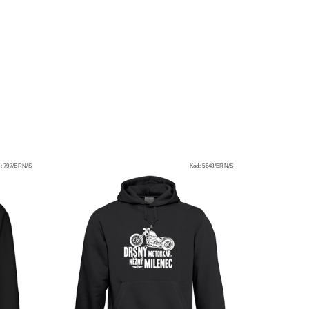
d:
797/ERN/S
Kód:
5648/ERN/S