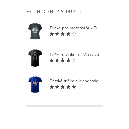
HODNOCENI PRODUKTU
Tričko pro motorkáře - Free Rider
|
Tričko s vlakem - Vlaky volají
|
Dětské tričko s lenochodem - Co můžu udělat dnes, odložím na zítra
|