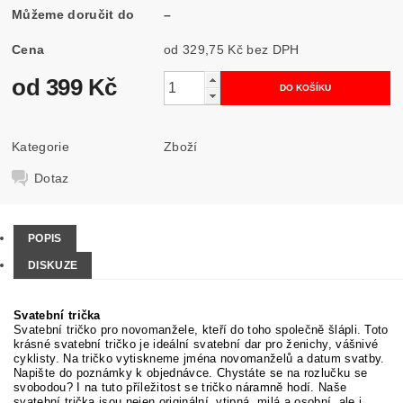
Můžeme doručit do
–
Cena
od 329,75 Kč
bez DPH
od 399 Kč
Kategorie
Zboží
Dotaz
POPIS
DISKUZE
Svatební trička
Svatební tričko pro novomanžele, kteří do toho společně šlápli. Toto
krásné svatební tričko je ideální svatební dar pro ženichy, vášnivé
cyklisty. Na tričko vytiskneme jména novomanželů a datum svatby.
Napište do poznámky k objednávce. Chystáte se na rozlučku se
svobodou? I na tuto příležitost se tričko náramně hodí. Naše
svatební trička jsou nejen originální, vtipná, milá a osobní, ale i