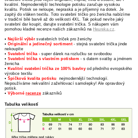
kvalitní. Nejmodernější technologie potisku zaručuje vysokou
kvalitu. Potisk se neloupe, nepraská a je příjemný na dotek. Je
zapitý do vláken textilu. Toto svatební tričko pro ženicha nabízíme
v tradiční bílé barvě až do velikosti 4XL.
Tak pokud nevíte jaký
svatební dar koupit, darujte svatební trička. S nákupem vám
pomohou kladné recenze našich zákazníků na
Heureka.cz
.
•
Nejširší výběr
svatebních triček pro ženichy
•
Originální a jedinečný sortiment
- stejná svatební trička jinde
nekoupíte
•
Svatební trička
- super dárek na rozlučku se svobodou
•
Svatební trička s vlastním potiskem
- s datem svatby a jménem
ženicha
•
Kvalitní svatební trička ze 100% bavlny
od předního evropského
výrobce textilu
•
Špičková kvalita potisku
nejmodernější technologií.
Nepoužíváme nekvalitní zažehlovací samolepky! Ale opravdový
potisk.
•
Výborné
recenze
zákazníků
Tabulka velikostí