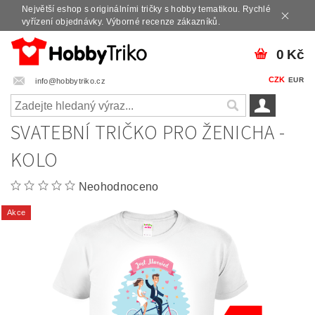
Největší eshop s originálními tričky s hobby tematikou. Rychlé
vyřízení objednávky. Výborné recenze zákazníků.
0 Kč
CZK
EUR
info@hobbytriko.cz
SVATEBNÍ TRIČKO PRO ŽENICHA -
KOLO
Neohodnoceno
Akce