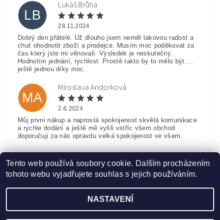
Lukáš Brůha
LB
28.11.2024
Dobrý den přátelé. Už dlouho jsem neměl takovou radost a
chuť ohodnotit zboží a prodejce. Musím moc poděkovat za
čas který jste mi věnovali. Výsledek je neskutečný.
Hodnotím jednání, rychlost. Prostě takto by to mělo být....
ještě jednou díky moc.
Miroslava Andorková
MA
2.6.2024
Můj prvni nákup a naprostá spokojenost skvělá komunikace
a rychle dodání a ještě mě vyšli vstříc všem obchod
doporučuji za nás opravdu velká spokojenost ve všem.
Zobrazit další hodnocení
Tento web používá soubory cookie. Dalším procházením
tohoto webu vyjadřujete souhlas s jejich používáním.
NASTAVENÍ
Upravit nastavení cookies
2026 ©
www.HobbyTriko.cz
, všechna práva vyhrazena