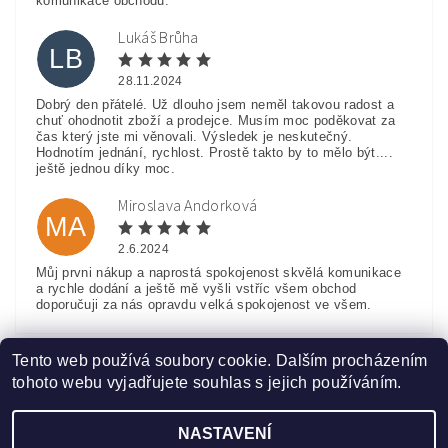
komunikace obchodu.
Lukáš Brůha
LB
28.11.2024
Dobrý den přátelé. Už dlouho jsem neměl takovou radost a
chuť ohodnotit zboží a prodejce. Musím moc poděkovat za
čas který jste mi věnovali. Výsledek je neskutečný.
Hodnotím jednání, rychlost. Prostě takto by to mělo být....
ještě jednou díky moc.
Miroslava Andorková
MA
2.6.2024
Můj prvni nákup a naprostá spokojenost skvělá komunikace
a rychle dodání a ještě mě vyšli vstříc všem obchod
doporučuji za nás opravdu velká spokojenost ve všem.
Zobrazit další hodnocení
Tento web používá soubory cookie. Dalším procházením
tohoto webu vyjadřujete souhlas s jejich používáním.
NASTAVENÍ