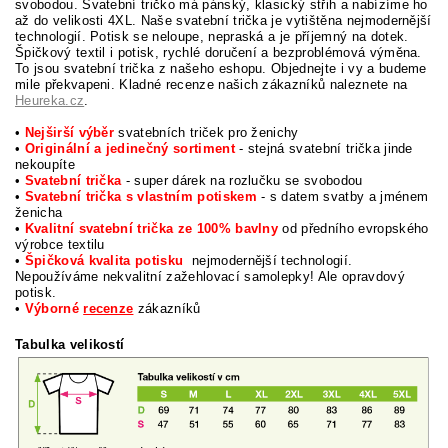
svobodou. Svatební tričko má pánský, klasický střih a nabízíme ho
až do velikosti 4XL. Naše svatební trička je vytištěna nejmodernější
technologií. Potisk se neloupe, nepraská a je příjemný na dotek.
Špičkový textil i potisk, rychlé doručení a bezproblémová výměna.
To jsou svatební trička z našeho eshopu. Objednejte i vy a budeme
mile překvapeni. Kladné recenze našich zákazníků naleznete na
Heureka.cz
.
•
Nejširší výběr
svatebních triček pro ženichy
•
Originální a jedinečný sortiment
- stejná svatební trička jinde
nekoupíte
•
Svatební trička
- super dárek na rozlučku se svobodou
•
Svatební trička s vlastním potiskem
- s datem svatby a jménem
ženicha
•
Kvalitní svatební trička ze 100% bavlny
od předního evropského
výrobce textilu
•
Špičková kvalita potisku
nejmodernější technologií.
Nepoužíváme nekvalitní zažehlovací samolepky! Ale opravdový
potisk.
•
Výborné
recenze
zákazníků
Tabulka velikostí