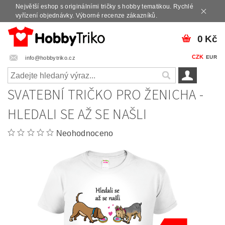
Největší eshop s originálními tričky s hobby tematikou. Rychlé
vyřízení objednávky. Výborné recenze zákazníků.
0 Kč
CZK
EUR
info@hobbytriko.cz
SVATEBNÍ TRIČKO PRO ŽENICHA -
HLEDALI SE AŽ SE NAŠLI
Neohodnoceno