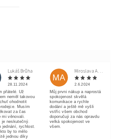
Lukáš Brůha
Miroslava Andorková
MA
28.11.2024
2.6.2024
n přátelé. Už
Můj prvni nákup a naprostá
sem neměl takovou
spokojenost skvělá
 chuť ohodnotit
komunikace a rychle
prodejce. Musím
dodání a ještě mě vyšli
ěkovat za čas
vstříc všem obchod
e mi věnovali.
doporučuji za nás opravdu
 je neskutečný.
velká spokojenost ve
 jednání, rychlost.
všem.
akto by to mělo
eště jednou díky