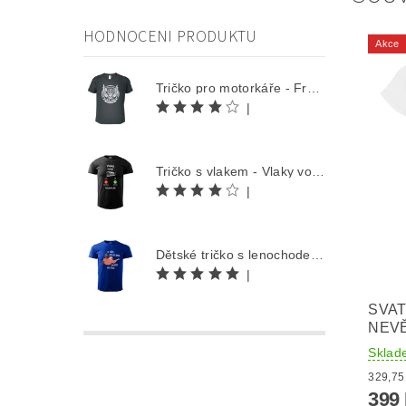
HODNOCENI PRODUKTU
Akce
Tričko pro motorkáře - Free Rider
|
Tričko s vlakem - Vlaky volají
|
Dětské tričko s lenochodem - Co můžu udělat dnes, odložím na zítra
|
SVAT
NEVĚ
Sklad
399