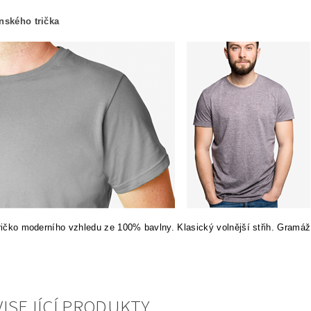
ánského trička
tričko moderního vzhledu ze 100% bavlny. Klasický volnější střih. Gramáž
ISEJÍCÍ PRODUKTY