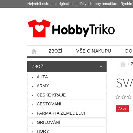
Největší eshop s originálními tričky s hobby tematikou. Rychl
ZBOŽÍ
VŠE O NÁKUPU
DO
ZBOŽÍ
SV
AUTA
ARMY
ČESKÉ KRAJE
CESTOVÁNÍ
Akce
FARMÁŘI A ZEMĚDĚLCI
GRILOVÁNÍ
HORY