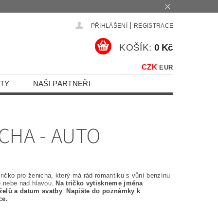
|
PŘIHLÁŠENÍ
REGISTRACE
KOŠÍK:
0 Kč
CZK
EUR
TY
NAŠI PARTNEŘI
CHA - AUTO
ričko pro ženicha, který má rád romantiku s vůní benzínu
é nebe nad hlavou.
Na tričko vytiskneme jména
elů a datum svatby
.
Napište do poznámky k
ce.