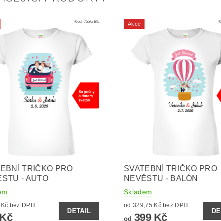
Kód:
7526/BIL
K
Akce
EBNÍ TRIČKO PRO
SVATEBNÍ TRIČKO PRO
STU - AUTO
NEVĚSTU - BALÓN
em
Skladem
329,75 Kč bez DPH
od 329,75 Kč bez DPH
DETAIL
DE
 Kč
399 Kč
od