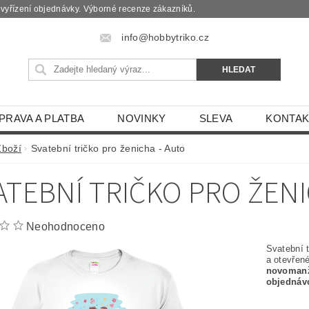
é vyřízení objednávky. Výborné recenze zákazníků.
info@hobbytriko.cz
PRAVA A PLATBA
NOVINKY
SLEVA
KONTAK
Zboží
Svatební tričko pro ženicha - Auto
ATEBNÍ TRIČKO PRO ŽENI
Neohodnoceno
Svatební t
a otevřen
novomanž
objednáv