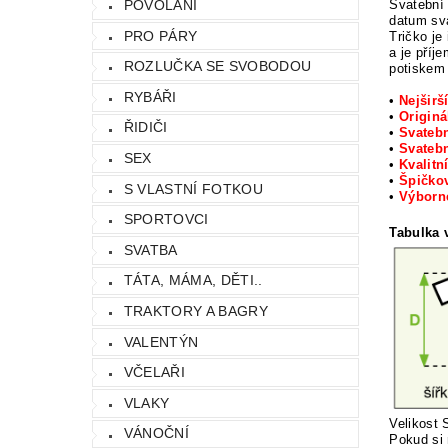
Svatební 
POVOLÁNÍ
datum sva
PRO PÁRY
Tričko je
a je příj
ROZLUČKA SE SVOBODOU
potiskem 
RYBÁŘI
•
Nejširš
•
Originá
ŘIDIČI
•
Svatebn
•
Svatebn
SEX
•
Kvalitn
•
Špičkov
S VLASTNÍ FOTKOU
•
Výbor
SPORTOVCI
Tabulka v
SVATBA
TÁTA, MÁMA, DĚTI..
TRAKTORY A BAGRY
VALENTÝN
VČELAŘI
VLAKY
Velikost 
VÁNOČNÍ
Pokud si 