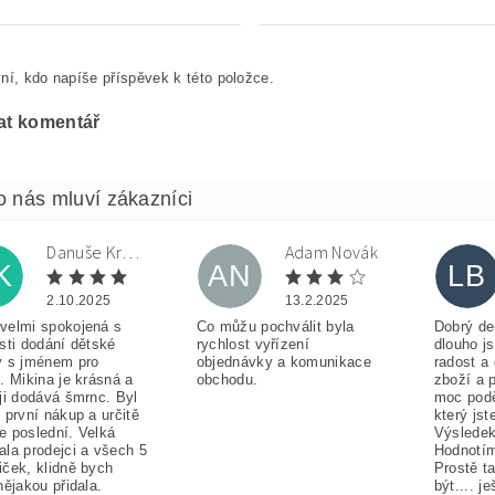
ní, kdo napíše příspěvek k této položce.
at komentář
Danuše Krulová
Adam Novák
K
AN
LB
2.10.2025
13.2.2025
velmi spokojená s
Co můžu pochválit byla
Dobrý de
sti dodání dětské
rychlost vyřízení
dlouho j
y s jménem pro
objednávky a komunikace
radost a
. Mikina je krásná a
obchodu.
zboží a 
ji dodává šmrnc. Byl
moc pod
 první nákup a určitě
který jst
e poslední. Velká
Výsledek
ala prodejci a všech 5
Hodnotím
iček, klidně bych
Prostě t
nějakou přidala.
být.... j