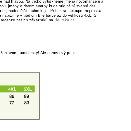
ebe nad hlavou. Na tričko vytiskneme jména novomanželů a
ou, jmény a datem svatby bude originální svabní dar.
na nejmodernější technologií. Potisk se neloupe, nepraská
ha nabízíme v tradiční bílé barvě až do velikosti 4XL.
S
é recenze našich zákazníků na
Heureka.cz
.
u
ažehlovací samolepky! Ale opravdový potisk.