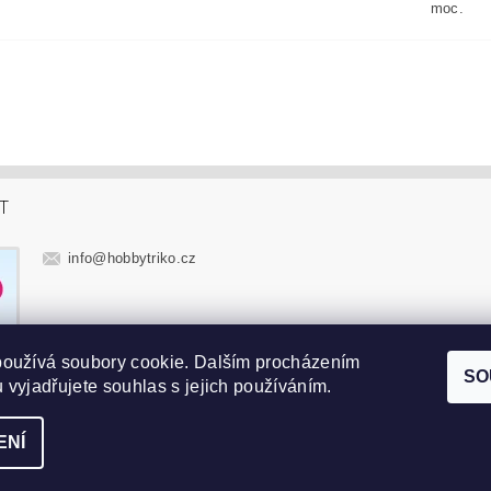
moc.
T
info
@
hobbytriko.cz
používá soubory cookie. Dalším procházením
SO
 vyjadřujete souhlas s jejich používáním.
ENÍ
t nastavení cookies