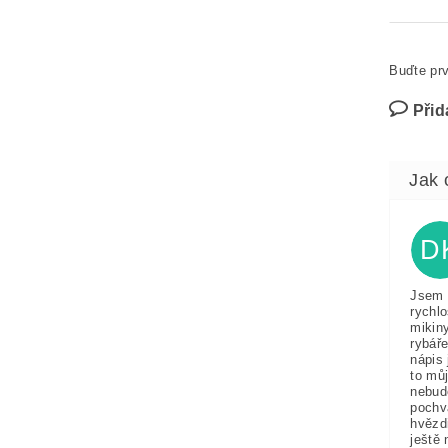
Buďte prv
Přid
D
Jsem 
rychlo
mikin
rybáře
nápis 
to můj
nebud
pochv
hvězd
ještě 