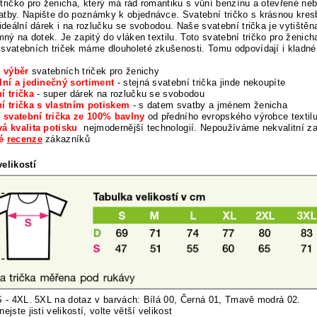
tričko pro ženicha, který má rád romantiku s vůní benzínu a otevřené n
tby. Napište do poznámky k objednávce. Svatební tričko s krásnou kresb
 ideální dárek i na rozlučku se svobodou. Naše svatební trička je vytiště
emný na dotek. Je zapitý do vláken textilu. Toto svatební tričko pro ženic
svatebních triček máme dlouholeté zkušenosti. Tomu odpovídají i kladn
í výběr
svatebních triček pro ženichy
lní a jedinečný sortiment
- stejná svatební trička jinde nekoupíte
í trička
- super dárek na rozlučku se svobodou
í trička s vlastním potiskem
- s datem svatby a jménem ženicha
í svatební trička ze 100% bavlny
od předního evropského výrobce textil
á kvalita potisku
nejmodernější technologií. Nepoužíváme nekvalitní z
né
recenze
zákazníků
elikostí
S - 4XL. 5XL na dotaz v barvách: Bílá 00, Černá 01, Tmavě modrá 02.
nej
ste jisti velikostí, volte větší velikost