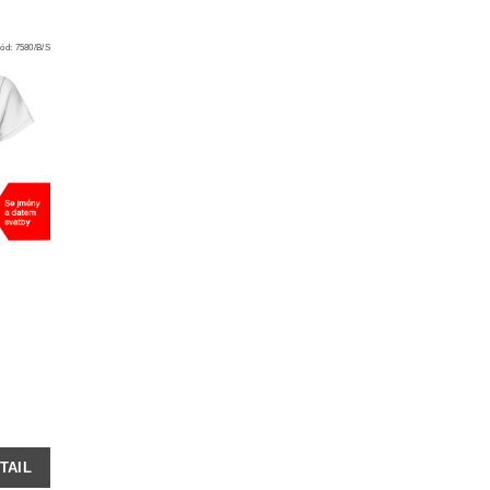
ód:
7580/B/S
TAIL