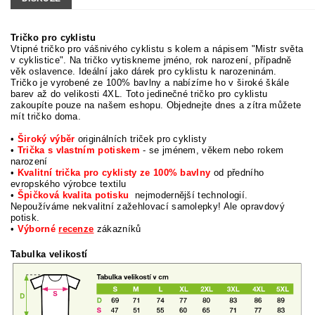
Tričko pro cyklistu
Vtipné tričko pro vášnivého cyklistu s kolem a nápisem "Mistr světa
v cyklistice". Na tričko vytiskneme jméno, rok narození, případně
věk oslavence. Ideální jako dárek pro cyklistu k narozeninám.
Tričko je vyrobené ze 100% bavlny a nabízíme ho v široké škále
barev až do velikosti 4XL. Toto jedinečné tričko pro cyklistu
zakoupíte pouze na našem eshopu. Objednejte dnes a zítra můžete
mít tričko doma.
•
Široký výběr
originálních triček pro cyklisty
•
Trička s vlastním potiskem
- se jménem, věkem nebo rokem
narození
•
Kvalitní trička pro cyklisty ze 100% bavlny
od předního
evropského výrobce textilu
•
Špičková kvalita potisku
nejmodernější technologií.
Nepoužíváme nekvalitní zažehlovací samolepky! Ale opravdový
potisk.
•
Výborné
recenze
zákazníků
Tabulka velikostí