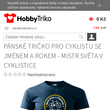
Největší eshop s originálními tričky s hobby tematikou. Rychlé
vyřízení objednávky. Výborné recenze zákazníků.
0 Kč
CZK
EUR
info@hobbytriko.cz
PÁNSKÉ TRIČKO PRO CYKLISTU SE
JMÉNEM A ROKEM - MISTR SVĚTA V
CYKLISTICE
Neohodnoceno