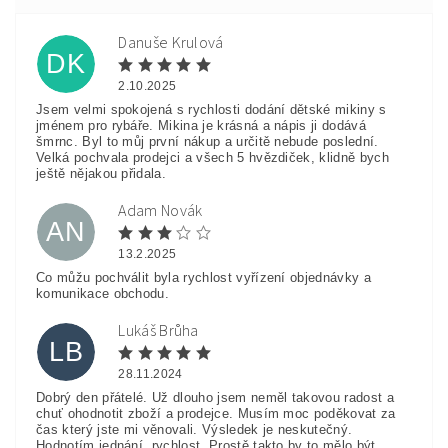
Danuše Krulová
DK
2.10.2025
Jsem velmi spokojená s rychlosti dodání dětské mikiny s
jménem pro rybáře. Mikina je krásná a nápis ji dodává
šmrnc. Byl to můj první nákup a určitě nebude poslední.
Velká pochvala prodejci a všech 5 hvězdiček, klidně bych
ještě nějakou přidala.
Adam Novák
AN
13.2.2025
Co můžu pochválit byla rychlost vyřízení objednávky a
komunikace obchodu.
Lukáš Brůha
LB
28.11.2024
Dobrý den přátelé. Už dlouho jsem neměl takovou radost a
chuť ohodnotit zboží a prodejce. Musím moc poděkovat za
čas který jste mi věnovali. Výsledek je neskutečný.
Hodnotím jednání, rychlost. Prostě takto by to mělo být....