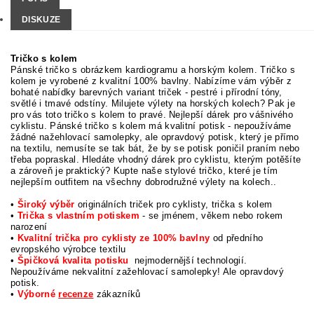
DISKUZE
Tričko s kolem
Pánské tričko s obrázkem kardiogramu a horským kolem. Tričko s
kolem je vyrobené z kvalitní 100% bavlny. Nabízíme vám výběr z
bohaté nabídky barevných variant triček - pestré i přírodní tóny,
světlé i tmavé odstíny. Milujete výlety na horských kolech? Pak je
pro vás toto tričko s kolem to pravé. Nejlepší dárek pro vášnivého
cyklistu. Pánské tričko s kolem má kvalitní potisk - nepoužíváme
žádné nažehlovací samolepky, ale opravdový potisk, který je přímo
na textilu, nemusíte se tak bát, že by se potisk poničil praním nebo
třeba popraskal. Hledáte vhodný dárek pro cyklistu, kterým potěšíte
a zároveň je praktický? Kupte naše stylové tričko, které je tím
nejlepším outfitem na všechny dobrodružné výlety na kolech..
•
Široký výběr
originálních triček pro cyklisty, trička s kolem
•
Trička s vlastním potiskem
- se jménem, věkem nebo rokem
narození
•
Kvalitní trička pro cyklisty ze 100% bavlny
od předního
evropského výrobce textilu
•
Špičková kvalita potisku
nejmodernější technologií.
Nepoužíváme nekvalitní zažehlovací samolepky! Ale opravdový
potisk.
•
Výborné
recenze
zákazníků