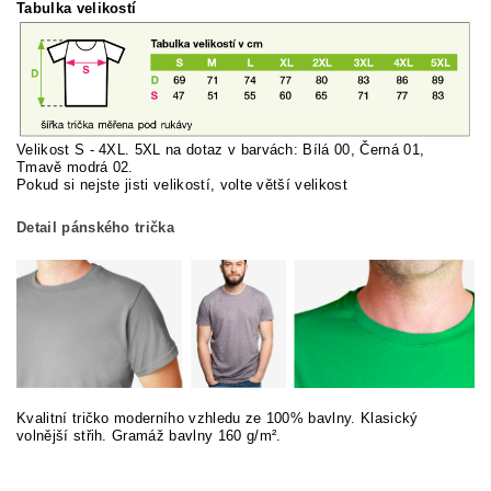
Tabulka velikostí
Velikost S - 4XL. 5XL na dotaz v barvách: Bílá 00, Černá 01,
Tmavě modrá 02.
Pokud si nej
ste jisti velikostí, volte větší velikost
Detail pánského trička
Kvalitní tričko moderního vzhledu ze 100% bavlny. Klasický
volnější střih. Gramáž bavlny 160 g/m².