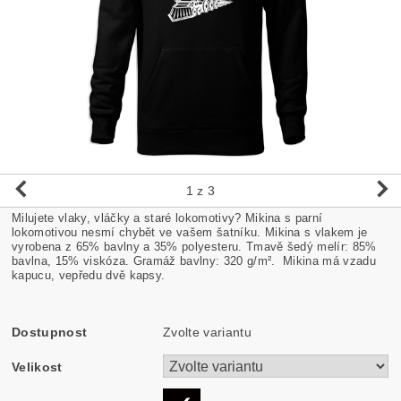
1
z 3
Milujete vlaky, vláčky a staré lokomotivy? Mikina s parní
lokomotivou nesmí chybět ve vašem šatníku. Mikina s vlakem je
vyrobena z 65% bavlny a 35% polyesteru. Tmavě šedý melír: 85%
bavlna, 15% viskóza. Gramáž bavlny: 320 g/m². Mikina má vzadu
kapucu, vepředu dvě kapsy.
Dostupnost
Zvolte variantu
Velikost