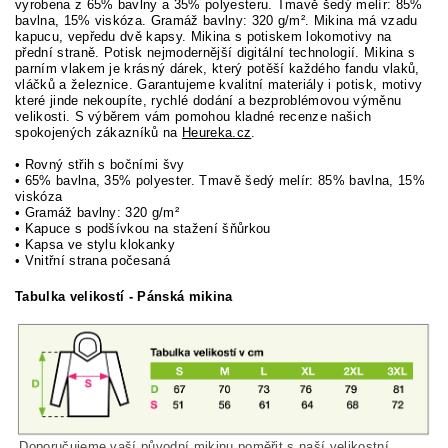
vyrobena z 65% bavlny a 35% polyesteru. Tmavě šedý melír: 85%
bavlna, 15% viskóza. Gramáž bavlny: 320 g/m². Mikina má vzadu
kapucu, vepředu dvě kapsy. Mikina s potiskem lokomotivy na
přední straně. Potisk nejmodernější digitální technologií. Mikina s
parním vlakem je krásný dárek, který potěší každého fandu vlaků,
vláčků a železnice.
Garantujeme kvalitní materiály i potisk, motivy
které jinde nekoupíte, rychlé dodání a bezproblémovou výměnu
velikosti. S výběrem vám pomohou kladné recenze našich
spokojených zákazníků na
Heureka.cz
.
• Rovný střih s bočními švy
• 65% bavlna, 35% polyester. Tmavě šedý melír: 85% bavlna, 15%
viskóza
• Gramáž bavlny: 320 g/m²
• Kapuce s podšívkou na stažení šňůrkou
• Kapsa ve stylu klokanky
• Vnitřní strana počesaná
Tabulka velikostí - Pánská mikina
Doporučujeme vaší původní mikinu poměřit s naší velikostní