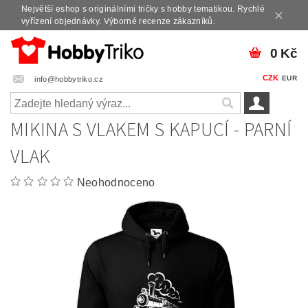
Největší eshop s originálními tričky s hobby tematikou. Rychlé
vyřízení objednávky. Výborné recenze zákazníků.
0 Kč
CZK
EUR
info@hobbytriko.cz
MIKINA S VLAKEM S KAPUCÍ - PARNÍ
VLAK
Neohodnoceno