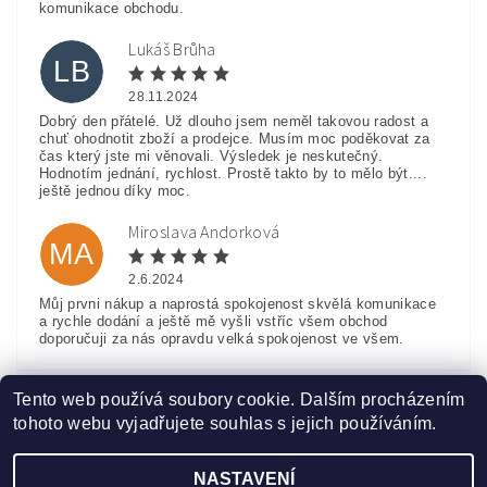
komunikace obchodu.
Lukáš Brůha
LB
28.11.2024
Dobrý den přátelé. Už dlouho jsem neměl takovou radost a
chuť ohodnotit zboží a prodejce. Musím moc poděkovat za
čas který jste mi věnovali. Výsledek je neskutečný.
Hodnotím jednání, rychlost. Prostě takto by to mělo být....
ještě jednou díky moc.
Miroslava Andorková
MA
2.6.2024
Můj prvni nákup a naprostá spokojenost skvělá komunikace
a rychle dodání a ještě mě vyšli vstříc všem obchod
doporučuji za nás opravdu velká spokojenost ve všem.
Zobrazit další hodnocení
Tento web používá soubory cookie. Dalším procházením
tohoto webu vyjadřujete souhlas s jejich používáním.
NASTAVENÍ