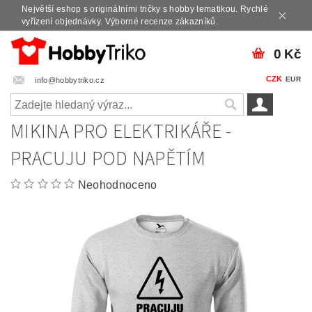
Největší eshop s originálními tričky s hobby tematikou. Rychlé
vyřízení objednávky. Výborné recenze zákazníků.
0 Kč
CZK
EUR
info@hobbytriko.cz
MIKINA PRO ELEKTRIKÁŘE -
PRACUJU POD NAPĚTÍM
Neohodnoceno