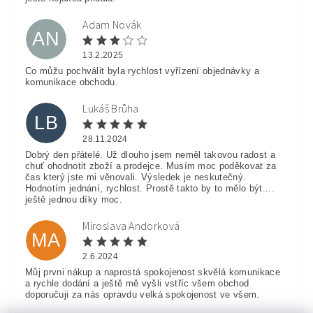
Adam Novák
AN
13.2.2025
Co můžu pochválit byla rychlost vyřízení objednávky a
komunikace obchodu.
Lukáš Brůha
LB
28.11.2024
Dobrý den přátelé. Už dlouho jsem neměl takovou radost a
chuť ohodnotit zboží a prodejce. Musím moc poděkovat za
čas který jste mi věnovali. Výsledek je neskutečný.
Hodnotím jednání, rychlost. Prostě takto by to mělo být....
ještě jednou díky moc.
Miroslava Andorková
MA
2.6.2024
Můj prvni nákup a naprostá spokojenost skvělá komunikace
a rychle dodání a ještě mě vyšli vstříc všem obchod
doporučuji za nás opravdu velká spokojenost ve všem.