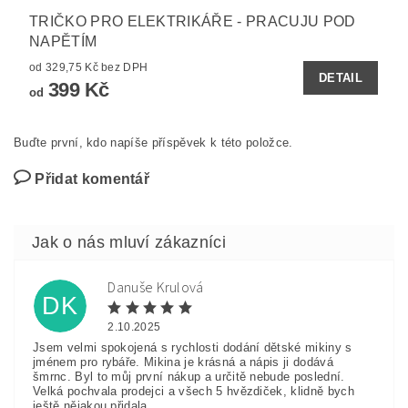
TRIČKO PRO ELEKTRIKÁŘE - PRACUJU POD
NAPĚTÍM
od 329,75 Kč bez DPH
DETAIL
399 Kč
od
Buďte první, kdo napíše příspěvek k této položce.
Přidat komentář
Danuše Krulová
DK
2.10.2025
Jsem velmi spokojená s rychlosti dodání dětské mikiny s
jménem pro rybáře. Mikina je krásná a nápis ji dodává
šmrnc. Byl to můj první nákup a určitě nebude poslední.
Velká pochvala prodejci a všech 5 hvězdiček, klidně bych
ještě nějakou přidala.