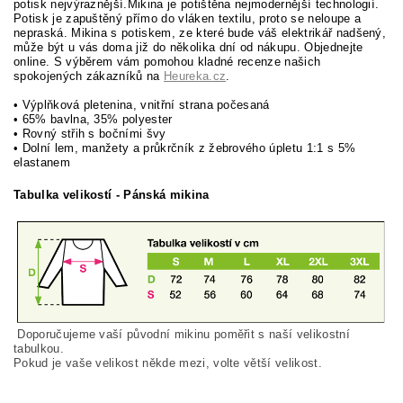
potisk nejvýraznější.Mikina je potištěna nejmodernější technologií.
Potisk je zapuštěný přímo do vláken textilu, proto se neloupe a
nepraská.
Mikina s potiskem, ze které bude váš elektrikář nadšený,
může být u vás doma již do několika dní od nákupu. Objednejte
online. S výběrem vám pomohou kladné recenze našich
spokojených zákazníků na
Heureka.cz
.
• Výplňková pletenina, vnitřní strana počesaná
• 65% bavlna, 35% polyester
• Rovný střih s bočními švy
• Dolní lem, manžety a průkrčník z žebrového úpletu 1:1 s 5%
elastanem
Tabulka velikostí - Pánská mikina
Doporučujeme vaší původní mikinu poměřit s naší velikostní
tabulkou.
Pokud je vaše velikost někde mezi, volte větší velikost.