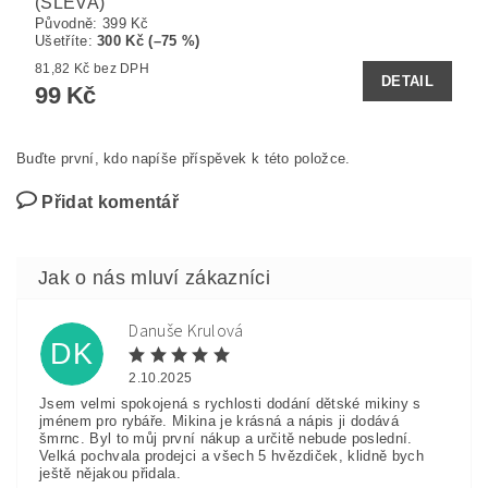
(SLEVA)
Původně:
399 Kč
Ušetříte
:
300 Kč (–75 %)
81,82 Kč bez DPH
DETAIL
99 Kč
Buďte první, kdo napíše příspěvek k této položce.
Přidat komentář
Danuše Krulová
DK
2.10.2025
Jsem velmi spokojená s rychlosti dodání dětské mikiny s
jménem pro rybáře. Mikina je krásná a nápis ji dodává
šmrnc. Byl to můj první nákup a určitě nebude poslední.
Velká pochvala prodejci a všech 5 hvězdiček, klidně bych
ještě nějakou přidala.