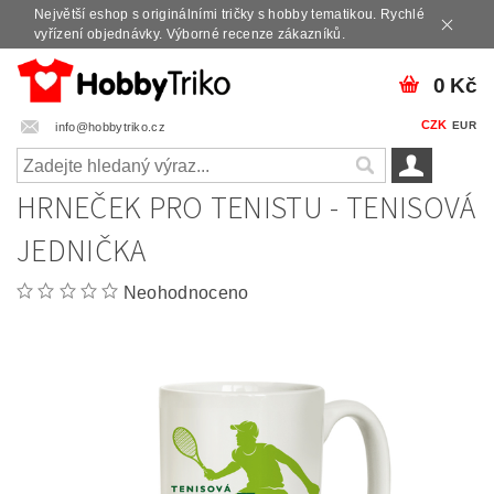
Největší eshop s originálními tričky s hobby tematikou. Rychlé
vyřízení objednávky. Výborné recenze zákazníků.
0 Kč
CZK
EUR
info@hobbytriko.cz
HRNEČEK PRO TENISTU - TENISOVÁ
JEDNIČKA
Neohodnoceno