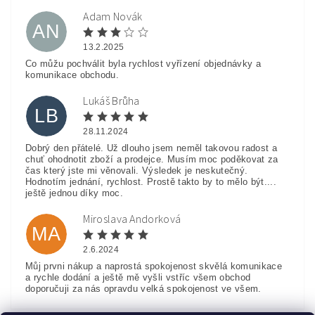
Adam Novák
AN
13.2.2025
Co můžu pochválit byla rychlost vyřízení objednávky a
komunikace obchodu.
Lukáš Brůha
LB
28.11.2024
Dobrý den přátelé. Už dlouho jsem neměl takovou radost a
chuť ohodnotit zboží a prodejce. Musím moc poděkovat za
čas který jste mi věnovali. Výsledek je neskutečný.
Hodnotím jednání, rychlost. Prostě takto by to mělo být....
ještě jednou díky moc.
Miroslava Andorková
MA
2.6.2024
Můj prvni nákup a naprostá spokojenost skvělá komunikace
a rychle dodání a ještě mě vyšli vstříc všem obchod
doporučuji za nás opravdu velká spokojenost ve všem.