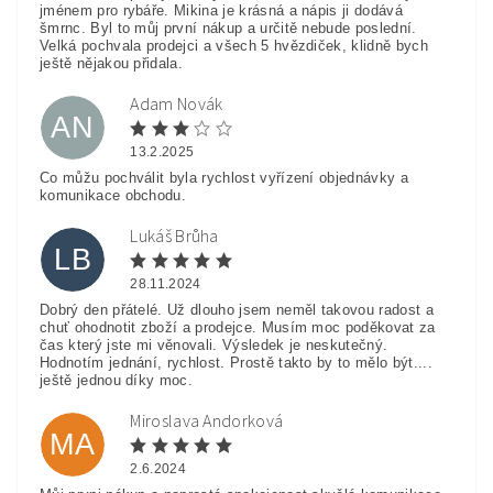
jménem pro rybáře. Mikina je krásná a nápis ji dodává
šmrnc. Byl to můj první nákup a určitě nebude poslední.
Velká pochvala prodejci a všech 5 hvězdiček, klidně bych
ještě nějakou přidala.
Adam Novák
AN
13.2.2025
Co můžu pochválit byla rychlost vyřízení objednávky a
komunikace obchodu.
Lukáš Brůha
LB
28.11.2024
Dobrý den přátelé. Už dlouho jsem neměl takovou radost a
chuť ohodnotit zboží a prodejce. Musím moc poděkovat za
čas který jste mi věnovali. Výsledek je neskutečný.
Hodnotím jednání, rychlost. Prostě takto by to mělo být....
ještě jednou díky moc.
Miroslava Andorková
MA
2.6.2024