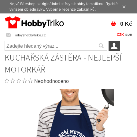
Největší eshop s originálními tričky s hobby tematikou. Rychlé
vyřízení objednávky. Výborné recenze zákazníků.
0 Kč
CZK
EUR
info@hobbytriko.cz
KUCHAŘSKÁ ZÁSTĚRA - NEJLEPŠÍ
MOTORKÁŘ
Neohodnoceno