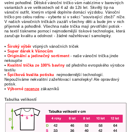
velmi pohodlné.
Dětské vánoční tričko vám nabízíme v barevných
variantách a ve velikostech od 4 až do 12ti let. Skvělý tip na
vánoční outfit, kterým vtipně doplníte domácí výzdobu. V
ánoční
tričko pro celou rodinu - vyberte si v sekci "související zboží" níže.
V našich vánočních tričkách zazáří všechny děti a bude jim v nich
příjemně a pohodlně. Všechna naše trička mají prvotřídní potisk -
na textil tiskneme pomocí nejmodernější tiskové technologie, která
zaručuje kvalitu a odolnost - žádné nažehlovací samolepky.
•
Široký výběr
vtipných vánočních triček
•
Super dárek k Vánocům
•
Originální a jedinečný sortiment
- naše vánoční trička jinde
nekoupíte
•
Kvalitní trička ze 100% bavlny
od předního evropského výrobce
textilu
•
Špičková kvalita potisku
nejmodernější technologií.
Nepoužíváme nekvalitní zažehlovací samolepky! Ale opravdový
potisk.
•
Výborné
recenze
zákazníků
Tabulka velikostí