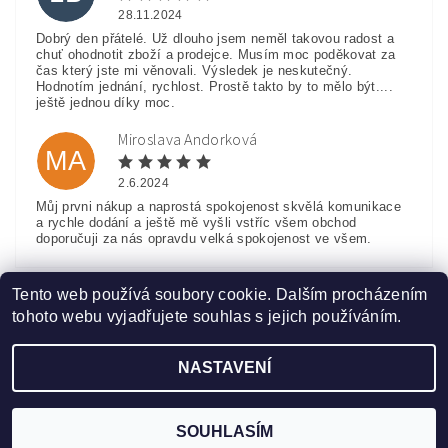
28.11.2024
Dobrý den přátelé. Už dlouho jsem neměl takovou radost a
chuť ohodnotit zboží a prodejce. Musím moc poděkovat za
čas který jste mi věnovali. Výsledek je neskutečný.
Hodnotím jednání, rychlost. Prostě takto by to mělo být....
ještě jednou díky moc.
Miroslava Andorková
MA
2.6.2024
Můj prvni nákup a naprostá spokojenost skvělá komunikace
a rychle dodání a ještě mě vyšli vstříc všem obchod
doporučuji za nás opravdu velká spokojenost ve všem.
Zobrazit další hodnocení
Tento web používá soubory cookie. Dalším procházením
tohoto webu vyjadřujete souhlas s jejich používáním.
NASTAVENÍ
Upravit nastavení cookies
2026 ©
www.HobbyTriko.cz
, všechna práva vyhrazena
Vytvořil Shoptet
SOUHLASÍM