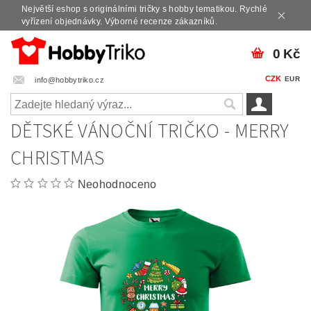
Největší eshop s originálními tričky s hobby tematikou. Rychlé
vyřízení objednávky. Výborné recenze zákazníků.
0 Kč
CZK
EUR
info@hobbytriko.cz
DĚTSKÉ VÁNOČNÍ TRIČKO - MERRY
CHRISTMAS
Neohodnoceno