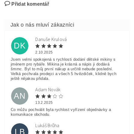
Přidat komentář
Danuše Krulová
DK
2.10.2025
Jsem velmi spokojená s rychlosti dodání dětské mikiny s
jménem pro rybáře. Mikina je krásná a nápis ji dodává
šmrnc. Byl to můj první nákup a určitě nebude poslední.
Velká pochvala prodejci a všech 5 hvězdiček, klidně bych
ještě nějakou přidala.
Adam Novák
AN
13.2.2025
Co můžu pochválit byla rychlost vyřízení objednávky a
komunikace obchodu.
Lukáš Brůha
LB