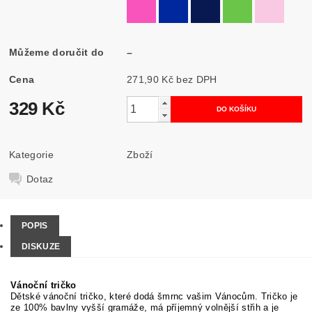
Můžeme doručit do
–
Cena
271,90 Kč bez DPH
329 Kč
Kategorie
Zboží
Dotaz
POPIS
DISKUZE
Vánoční tričko
Dětské vánoční tričko, které dodá šmrnc vašim Vánocům.
Tričko je
ze 100% bavlny vyšší gramáže, má příjemný volnější střih a je