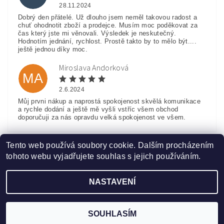
28.11.2024
Dobrý den přátelé. Už dlouho jsem neměl takovou radost a
chuť ohodnotit zboží a prodejce. Musím moc poděkovat za
čas který jste mi věnovali. Výsledek je neskutečný.
Hodnotím jednání, rychlost. Prostě takto by to mělo být....
ještě jednou díky moc.
Miroslava Andorková
MA
2.6.2024
Můj prvni nákup a naprostá spokojenost skvělá komunikace
a rychle dodání a ještě mě vyšli vstříc všem obchod
doporučuji za nás opravdu velká spokojenost ve všem.
Zobrazit další hodnocení
Tento web používá soubory cookie. Dalším procházením
tohoto webu vyjadřujete souhlas s jejich používáním.
NASTAVENÍ
Upravit nastavení cookies
2026 ©
www.HobbyTriko.cz
, všechna práva vyhrazena
Vytvořil Shoptet
SOUHLASÍM