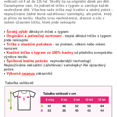
velikostí od 4 až do 12ti let. Skvělý tip na originální dárek pro děti.
Garantujeme vám, že jedinečné tričko s tygrem si zamiluje každé
neohrožené dítě. Všechna naše trička mají kvalitní a odolný potisk -
nepoužíváme žádné levné nažehlovací samolepky, ale potisk, který
je přímo na textilu. Ukažte svou neohroženost, dravost a sílu v
našem úžasném tričku, které jinde nekoupíte
•
Široký výběr
dětských triček s tygrem
•
Originální a jedinečný sortiment
- stejné dětské tričko s tygrem
jinde nekoupíte
•
Trička s vlastním potiskem
- se jménem, věkem nebo rokem
narození
•
Kvalitní trička s tygrem ze 100% bavlny
od předního evropského
výrobce textilu
•
Špičková kvalita potisku
nejmodernější technologií.
Nepoužíváme nekvalitní zažehlovací samolepky! Ale opravdový
potisk.
•
Výborné
recenze
zákazníků
Tabulka velikostí