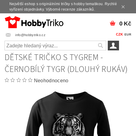
Největší eshop s originálními tričky s hobby tematikou. Rychlé
vyřízení objednávky. Výborné recenze zákazníků.
0 Kč
CZK
EUR
info@hobbytriko.cz
DĚTSKÉ TRIČKO S TYGREM -
ČERNOBÍLÝ TYGR (DLOUHÝ RUKÁV)
Neohodnoceno