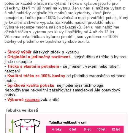
potěšíte každého hráče na kytaru. Trička s kytarou jsou tu pro
všechny, kteří milují hraní na kytaru. Jen u nás si můžete vybrat z
široké nabídky originálních motivů pro kytaristy, které jinde
nenajdete. Trička jsou 100% bavlněná a mají prvotřídní potisk, který
je kvalitní a skvěle vypadá. Za kvalitu našich produktů mluví
výborné recenze mnoha našich zákazníků. Jen u nás nabízíme
dětská trička s kytarou pro kluky i holčičky od 4 až do 12 let.
Všechna naše trička s kytarou pro děti jsou vyrobena ze 100%
bavlny od předního evropského výrobce textilu.
•
Široký výběr
dětských triček s kytarou
•
Originální a jedinečný sortiment
- stejné dětské tričko s kytarou
jinde nekoupíte
•
Trička s vlastním potiskem
- se jménem, věkem nebo rokem
narození
•
Kvalitní trička ze 100% bavlny
od předního evropského výrobce
textilu
•
Špičková kvalita potisku
nejmodernější technologií.
Nepoužíváme nekvalitní zažehlovací samolepky! Ale opravdový
potisk.
•
Výborné
recenze
zákazníků
Tabulka velikostí