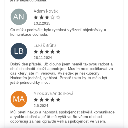
ještě nějakou přidala.
Adam Novák
AN
13.2.2025
Co můžu pochválit byla rychlost vyřízení objednávky a
komunikace obchodu.
Lukáš Brůha
LB
28.11.2024
Dobrý den přátelé. Už dlouho jsem neměl takovou radost a
chuť ohodnotit zboží a prodejce. Musím moc poděkovat za
čas který jste mi věnovali. Výsledek je neskutečný.
Hodnotím jednání, rychlost. Prostě takto by to mělo být....
ještě jednou díky moc.
Miroslava Andorková
MA
2.6.2024
Můj prvni nákup a naprostá spokojenost skvělá komunikace
a rychle dodání a ještě mě vyšli vstříc všem obchod
doporučuji za nás opravdu velká spokojenost ve všem.