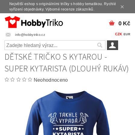
Největší eshop s originálními tričky s hobby tematikou. Rychlé
vyřízení objednávky. Výborné recenze zákazníků.
0 Kč
CZK
EUR
info@hobbytriko.cz
DĚTSKÉ TRIČKO S KYTAROU -
SUPER KYTARISTA (DLOUHÝ RUKÁV)
Neohodnoceno