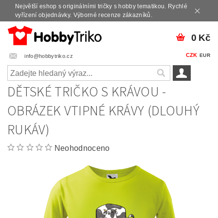
Největší eshop s originálními tričky s hobby tematikou. Rychlé
vyřízení objednávky. Výborné recenze zákazníků.
0 Kč
CZK
EUR
info@hobbytriko.cz
DĚTSKÉ TRIČKO S KRÁVOU -
OBRÁZEK VTIPNÉ KRÁVY (DLOUHÝ
RUKÁV)
Neohodnoceno