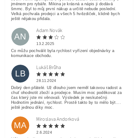
jménem pro rybáře. Mikina je krásná a nápis ji dodává
šmrnc. Byl to můj první nákup a určitě nebude poslední.
Velká pochvala prodejci a všech 5 hvězdiček, klidně bych
ještě nějakou přidala.
Adam Novák
AN
13.2.2025
Co můžu pochválit byla rychlost vyřízení objednávky a
komunikace obchodu.
Lukáš Brůha
LB
28.11.2024
Dobrý den přátelé. Už dlouho jsem neměl takovou radost a
chuť ohodnotit zboží a prodejce. Musím moc poděkovat za
čas který jste mi věnovali. Výsledek je neskutečný.
Hodnotím jednání, rychlost. Prostě takto by to mělo být....
ještě jednou díky moc.
Miroslava Andorková
MA
2.6.2024