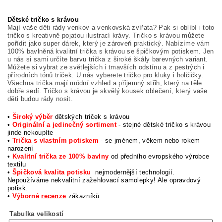
Dětské tričko s krávou
Mají vaše děti rády venkov a venkovská zvířata? Pak si oblíbí i toto
tričko s kreativně pojatou ilustrací krávy. Tričko s krávou můžete
pořídit jako super dárek, který je zároveň praktický. Nabízíme vám
100% bavlněná kvalitní trička s krávou se špičkovým potiskem. Jen
u nás si sami určíte barvu trička z široké škály barevných variant.
Můžete si vybrat ze světlejších i tmavších odstínu a z pestrých i
přírodních tónů triček. U nás vyberete tričko pro kluky i holčičky.
Všechna trička mají módní vzhled a příjemný střih, který na těle
dobře sedí. Tričko s krávou je skvělý kousek oblečení, který vaše
děti budou rády nosit.
•
Široký výběr
dětských triček s krávou
•
Originální a jedinečný sortiment
- stejné dětské tričko s krávou
jinde nekoupíte
•
Trička s vlastním potiskem
- se jménem, věkem nebo rokem
narození
•
Kvalitní trička ze 100% bavlny
od předního evropského výrobce
textilu
•
Špičková kvalita potisku
nejmodernější technologií.
Nepoužíváme nekvalitní zažehlovací samolepky! Ale opravdový
potisk.
•
Výborné
recenze
zákazníků
Tabulka velikostí