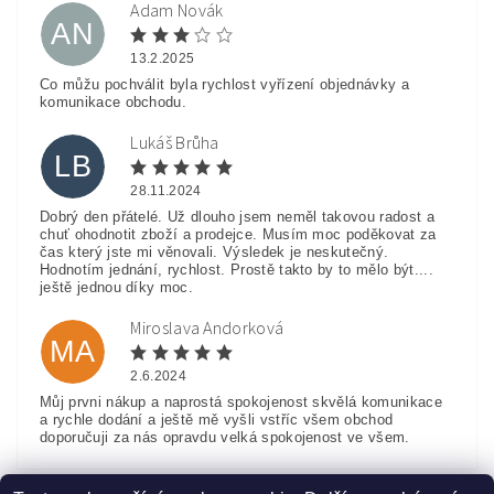
Adam Novák
AN
13.2.2025
Co můžu pochválit byla rychlost vyřízení objednávky a
komunikace obchodu.
Lukáš Brůha
LB
28.11.2024
Dobrý den přátelé. Už dlouho jsem neměl takovou radost a
chuť ohodnotit zboží a prodejce. Musím moc poděkovat za
čas který jste mi věnovali. Výsledek je neskutečný.
Hodnotím jednání, rychlost. Prostě takto by to mělo být....
ještě jednou díky moc.
Miroslava Andorková
MA
2.6.2024
Můj prvni nákup a naprostá spokojenost skvělá komunikace
a rychle dodání a ještě mě vyšli vstříc všem obchod
doporučuji za nás opravdu velká spokojenost ve všem.
Zobrazit další hodnocení