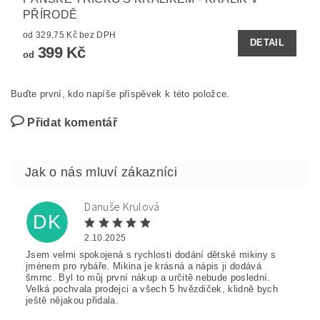
PŘÍRODĚ
od 329,75 Kč bez DPH
DETAIL
399 Kč
od
Buďte první, kdo napíše příspěvek k této položce.
Přidat komentář
Danuše Krulová
DK
2.10.2025
Jsem velmi spokojená s rychlosti dodání dětské mikiny s
jménem pro rybáře. Mikina je krásná a nápis ji dodává
šmrnc. Byl to můj první nákup a určitě nebude poslední.
Velká pochvala prodejci a všech 5 hvězdiček, klidně bych
ještě nějakou přidala.