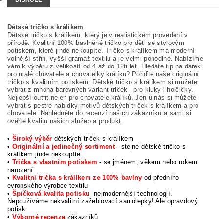
DISKUZE
Dětské tričko s králíkem
Dětské tričko s králíkem, který je v realistickém provedení v
přírodě. Kvalitní 100% bavlněné tričko pro děti se stylovým
potiskem, které jinde nekoupíte. Tričko s králíkem má moderní
volnější střih, vyšší gramáž textilu a je velmi pohodlné. Nabízíme
vám k výběru z velikostí od 4 až do 12ti let. Hledáte tip na dárek
pro malé chovatele a chovatelky králíků? Pořiďte naše originální
tričko s kvalitním potiskem. Dětské tričko s králíkem si můžete
vybrat z mnoha barevných variant triček - pro kluky i holčičky.
Nejlepší outfit nejen pro chovatele králíků. Jen u nás si můžete
vybrat s pestré nabídky motivů dětských triček s králíkem a pro
chovatele. Nahlédněte do recenzí našich zákazníků a sami si
ověřte kvalitu našich služeb a produkt.
•
Široký výběr
dětských triček s králíkem
•
Originální a jedinečný sortiment
- stejné dětské tričko s
králíkem jinde nekoupíte
•
Trička s vlastním potiskem
- se jménem, věkem nebo rokem
narození
•
Kvalitní trička s králíkem ze 100% bavlny
od předního
evropského výrobce textilu
•
Špičková kvalita potisku
nejmodernější technologií.
Nepoužíváme nekvalitní zažehlovací samolepky! Ale opravdový
potisk.
•
Výborné
recenze
zákazníků