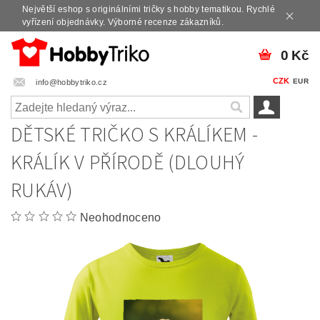
Největší eshop s originálními tričky s hobby tematikou. Rychlé
vyřízení objednávky. Výborné recenze zákazníků.
0 Kč
CZK
EUR
info@hobbytriko.cz
DĚTSKÉ TRIČKO S KRÁLÍKEM -
KRÁLÍK V PŘÍRODĚ (DLOUHÝ
RUKÁV)
Neohodnoceno