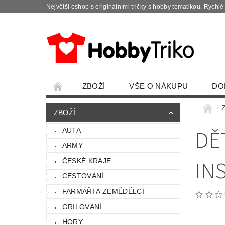
Největší eshop s originálními tričky s hobby tematikou. Rychl
ZBOŽÍ
VŠE O NÁKUPU
DO
ZBOŽÍ
DĚ
AUTA
ARMY
IN
ČESKÉ KRAJE
CESTOVÁNÍ
FARMÁŘI A ZEMĚDĚLCI
GRILOVÁNÍ
HORY