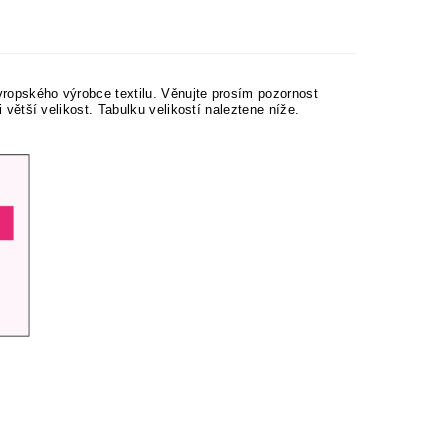
evropského výrobce textilu. Věnujte prosím pozornost
ji větší velikost. Tabulku velikostí naleztene níže.