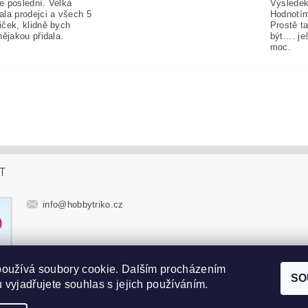
e poslední. Velká
Výsledek
ala prodejci a všech 5
Hodnotím
iček, klidně bych
Prostě t
nějakou přidala.
být.... j
moc.
T
info
@
hobbytriko.cz
používá soubory cookie. Dalším procházením
SO
 vyjadřujete souhlas s jejich používáním.