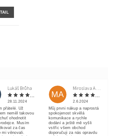
TAIL
Lukáš Brůha
Miroslava Andorková
MA
28.11.2024
2.6.2024
n přátelé. Už
Můj prvni nákup a naprostá
sem neměl takovou
spokojenost skvělá
 chuť ohodnotit
komunikace a rychle
prodejce. Musím
dodání a ještě mě vyšli
ěkovat za čas
vstříc všem obchod
e mi věnovali.
doporučuji za nás opravdu