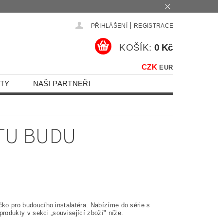
|
PŘIHLÁŠENÍ
REGISTRACE
KOŠÍK:
0 Kč
CZK
EUR
TY
NAŠI PARTNEŘI
STU BUDU
čko pro budoucího instalatéra. Nabízíme do série s
produkty v sekci „související zboží" níže.