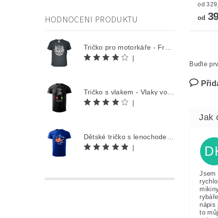
39
HODNOCENI PRODUKTU
od
Tričko pro motorkáře - Free Rider
|
Buďte prv
Přid
Tričko s vlakem - Vlaky volají
|
Dětské tričko s lenochodem - Co můžu udělat dnes, odložím na zítra
|
D
Jsem 
rychlo
mikin
rybáře
nápis 
to můj