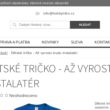
é vyřízení objednávky. Výborné recenze zákazníků.
info@hobbytriko.cz
PRAVA A PLATBA
NOVINKY
SLEVA
KONTAK
Zboží
Dětské tričko - Až vyrostu budu instalatér
TSKÉ TRIČKO - AŽ VYRO
STALATÉR
Neohodnoceno
Dětské tri
ostatními 