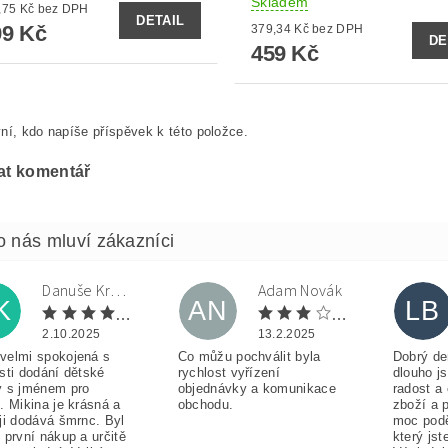
Skladem
od 329,75 Kč bez DPH
DETAIL
9 Kč
379,34 Kč bez DPH
DE
459 Kč
ní, kdo napíše příspěvek k této položce.
at komentář
Danuše Krulová
Adam Novák
K
AN
LB
2.10.2025
13.2.2025
velmi spokojená s
Co můžu pochválit byla
Dobrý de
sti dodání dětské
rychlost vyřízení
dlouho j
y s jménem pro
objednávky a komunikace
radost a
. Mikina je krásná a
obchodu.
zboží a 
ji dodává šmrnc. Byl
moc pod
 první nákup a určitě
který jst