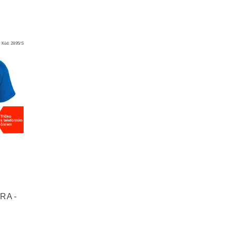
Kód:
2895/S
RA -