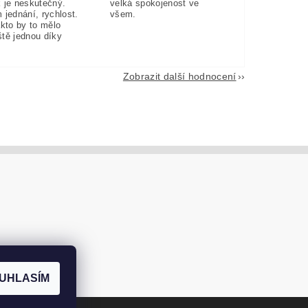
 je neskutečný.
velká spokojenost ve
 jednání, rychlost.
všem.
akto by to mělo
eště jednou díky
Zobrazit další hodnocení
UHLASÍM