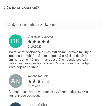
Přidat komentář
Danuše Krulová
DK
2.10.2025
Jsem velmi spokojená s rychlosti dodání dětské mikiny s
jménem pro rybáře. Mikina je krásná a nápis ji dodává
šmrnc. Byl to můj první nákup a určitě nebude poslední.
Velká pochvala prodejci a všech 5 hvězdiček, klidně bych
ještě nějakou přidala.
Adam Novák
AN
13.2.2025
Co můžu pochválit byla rychlost vyřízení objednávky a
komunikace obchodu.
Lukáš Brůha