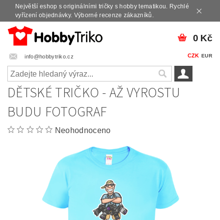
Největší eshop s originálními tričky s hobby tematikou. Rychlé
vyřízení objednávky. Výborné recenze zákazníků.
0 Kč
CZK
EUR
info@hobbytriko.cz
DĚTSKÉ TRIČKO - AŽ VYROSTU
BUDU FOTOGRAF
Neohodnoceno