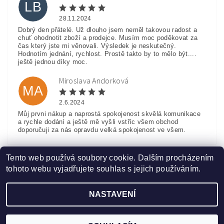
LB
28.11.2024
Dobrý den přátelé. Už dlouho jsem neměl takovou radost a
chuť ohodnotit zboží a prodejce. Musím moc poděkovat za
čas který jste mi věnovali. Výsledek je neskutečný.
Hodnotím jednání, rychlost. Prostě takto by to mělo být....
ještě jednou díky moc.
Miroslava Andorková
MA
2.6.2024
Můj prvni nákup a naprostá spokojenost skvělá komunikace
a rychle dodání a ještě mě vyšli vstříc všem obchod
doporučuji za nás opravdu velká spokojenost ve všem.
Zobrazit další hodnocení
Tento web používá soubory cookie. Dalším procházením
tohoto webu vyjadřujete souhlas s jejich používáním.
NASTAVENÍ
Upravit nastavení cookies
2026 ©
www.HobbyTriko.cz
, všechna práva vyhrazena