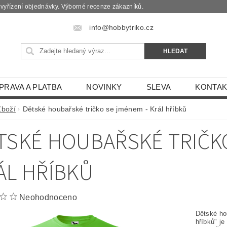
é vyřízení objednávky. Výborné recenze zákazníků.
info@hobbytriko.cz
PRAVA A PLATBA
NOVINKY
SLEVA
KONTAK
Zboží
Dětské houbařské tričko se jménem - Král hříbků
TSKÉ HOUBAŘSKÉ TRIČK
ÁL HŘÍBKŮ
Neohodnoceno
Dětské ho
hříbků" je