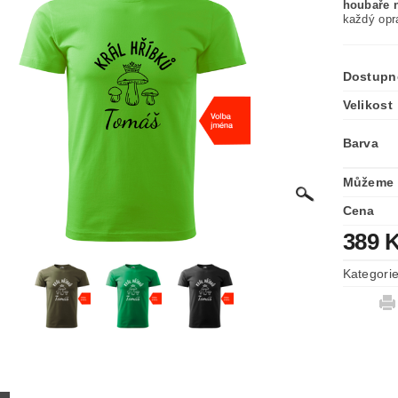
houbaře 
každý opr
Dostupn
Velikost
Barva
Můžeme 
Cena
389 
Kategori