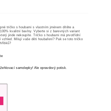
tipné tričko s houbami s vlastním jménem dítěte a
100% kvalitní bavlny. Vyberte si z barevných variant
, který jinde nekoupíte. Tričko s houbami má prvotřídní
í vzhled. Milují vaše děti houbaření? Pak se toto tričko
 hříbků?
te
ažehlovací samolepky! Ale opravdový potisk.