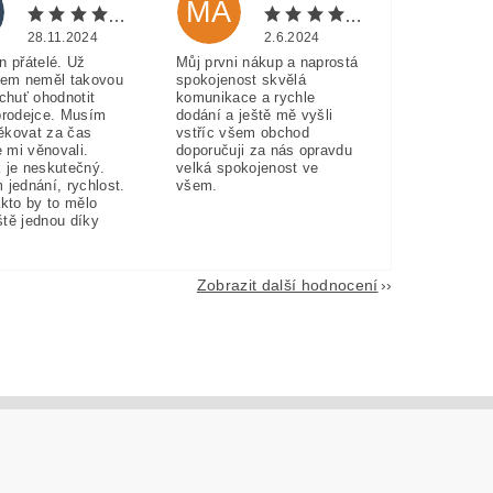
MA
28.11.2024
2.6.2024
n přátelé. Už
Můj prvni nákup a naprostá
sem neměl takovou
spokojenost skvělá
 chuť ohodnotit
komunikace a rychle
prodejce. Musím
dodání a ještě mě vyšli
ěkovat za čas
vstříc všem obchod
e mi věnovali.
doporučuji za nás opravdu
 je neskutečný.
velká spokojenost ve
 jednání, rychlost.
všem.
akto by to mělo
eště jednou díky
Zobrazit další hodnocení