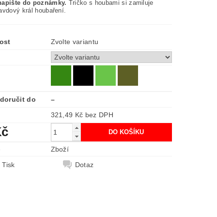
napište do poznámky.
Tričko s houbami si zamiluje
avdový král houbaření.
ost
Zvolte variantu
doručit do
–
321,49 Kč bez DPH
Kč
e
Zboží
Tisk
Dotaz