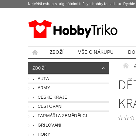
Největší eshop s originálními tričky s hobby tematikou. Rychl
ZBOŽÍ
VŠE O NÁKUPU
DO
ZBOŽÍ
DĚ
AUTA
ARMY
KR
ČESKÉ KRAJE
CESTOVÁNÍ
FARMÁŘI A ZEMĚDĚLCI
GRILOVÁNÍ
HORY