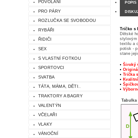
POVOLÁNÍ
POPIS
PRO PÁRY
DISKU
ROZLUČKA SE SVOBODOU
Tričko s
RYBÁŘI
Dětské ho
stylovým 
ŘIDIČI
textilu a
potisk - 
SEX
stane jej
S VLASTNÍ FOTKOU
•
Široký 
SPORTOVCI
•
Originá
•
Trička 
SVATBA
•
Kvalitn
•
Špičkov
TÁTA, MÁMA, DĚTI..
•
Výbor
TRAKTORY A BAGRY
Tabulka 
VALENTÝN
VČELAŘI
VLAKY
VÁNOČNÍ