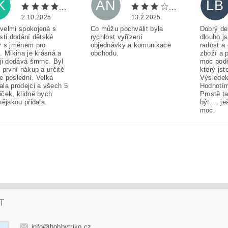
K
AN
LB
2.10.2025
13.2.2025
velmi spokojená s
Co můžu pochválit byla
Dobrý de
sti dodání dětské
rychlost vyřízení
dlouho j
y s jménem pro
objednávky a komunikace
radost a
. Mikina je krásná a
obchodu.
zboží a 
ji dodává šmrnc. Byl
moc pod
 první nákup a určitě
který jst
e poslední. Velká
Výsledek
ala prodejci a všech 5
Hodnotím
iček, klidně bych
Prostě t
nějakou přidala.
být.... j
moc.
T
info
@
hobbytriko.cz