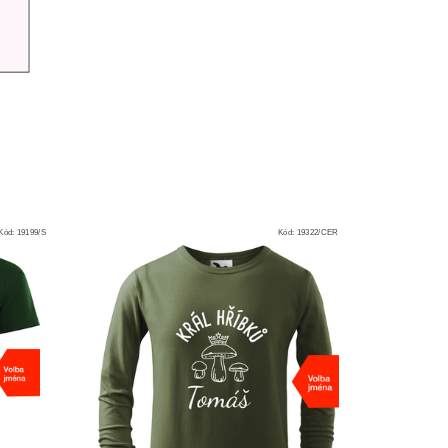
Kód:
19199/S
Kód:
19322/CER