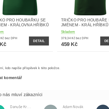
ČKO PRO HOUBAŘKU SE
TRIČKO PRO HOUBAŘE 
EM - KRÁLOVNA HŘÍBKŮ
JMÉNEM - KRÁL HŘÍBKŮ
em
Skladem
379,34 Kč bez DPH
379,34 Kč bez DPH
DETAIL
DE
 Kč
459 Kč
ní, kdo napíše příspěvek k této položce.
at komentář
Danuše Krulová
Adam Novák