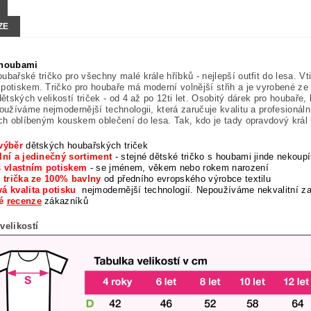
ZE
 houbami
ubařské tričko pro všechny malé krále hříbků - nejlepší outfit do lesa. V
potiskem. Tričko pro houbaře má moderní volnější střih a je vyrobené ze 
 dětských velikostí triček - od 4 až po 12ti let. Osobitý dárek pro houbaře
používáme nejmodernější technologii, která zaručuje kvalitu a profesionáln
ich oblíbeným kouskem oblečení do lesa. Tak, kdo je tady opravdový král
výběr
dětských houbařských triček
lní a jedinečný sortiment
- stejné dětské tričko s houbami jinde nekoupí
s vlastním potiskem
- se jménem, věkem nebo rokem narození
í trička ze 100% bavlny
od předního evropského výrobce textilu
á kvalita potisku
nejmodernější technologií. Nepoužíváme nekvalitní z
né
recenze
zákazníků
velikostí