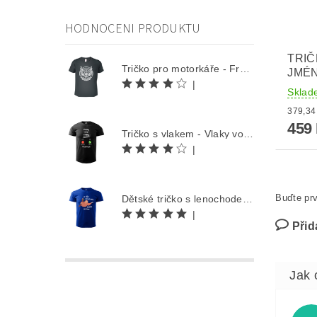
HODNOCENI PRODUKTU
TRI
Tričko pro motorkáře - Free Rider
JMÉN
|
Sklad
459
Tričko s vlakem - Vlaky volají
|
Buďte prv
Dětské tričko s lenochodem - Co můžu udělat dnes, odložím na zítra
|
Přid