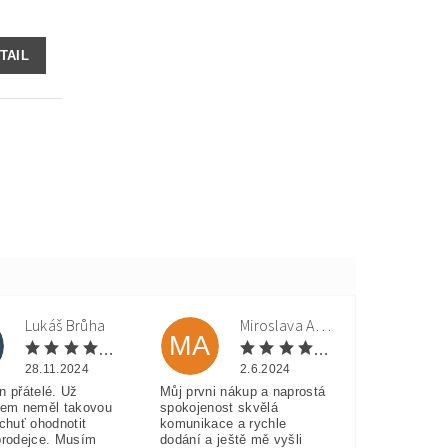
TAIL
Lukáš Brůha
Miroslava Andorková
MA
28.11.2024
2.6.2024
n přátelé. Už
Můj prvni nákup a naprostá
sem neměl takovou
spokojenost skvělá
 chuť ohodnotit
komunikace a rychle
prodejce. Musím
dodání a ještě mě vyšli