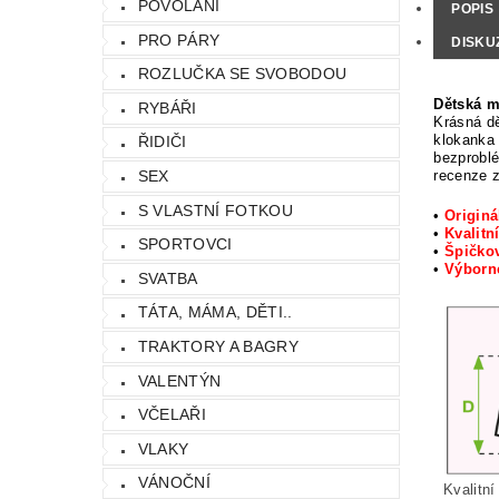
POVOLÁNÍ
POPIS
PRO PÁRY
DISKU
ROZLUČKA SE SVOBODOU
Dětská m
RYBÁŘI
Krásná dě
klokanka 
ŘIDIČI
bezproblé
recenze 
SEX
S VLASTNÍ FOTKOU
•
Originá
•
Kvalitn
SPORTOVCI
•
Špičkov
•
Výbor
SVATBA
TÁTA, MÁMA, DĚTI..
TRAKTORY A BAGRY
VALENTÝN
VČELAŘI
VLAKY
VÁNOČNÍ
Kvalitní