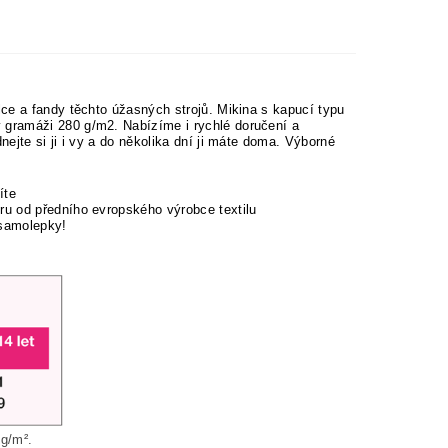
ce a fandy těchto úžasných strojů. Mikina s kapucí typu
 gramáži 280 g/m2. Nabízíme i rychlé doručení a
ejte si ji i vy a do několika dní ji máte doma. Výborné
íte
u od předního evropského výrobce textilu
 samolepky!
g/m².