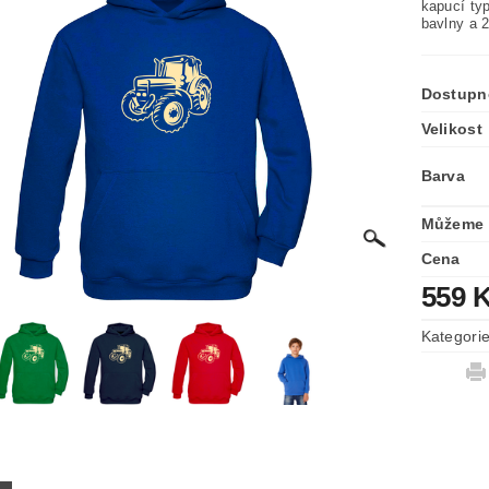
kapucí ty
bavlny a 
Dostupn
Velikost
Barva
Můžeme 
Cena
559 
Kategori