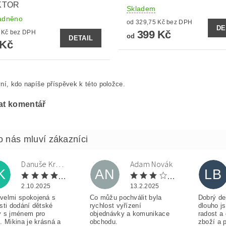
KTOR
Skladem
adněno
od 329,75 Kč bez DPH
DE
399 Kč
271,90 Kč bez DPH
od
DETAIL
 Kč
ní, kdo napíše příspěvek k této položce.
at komentář
Danuše Krulová
Adam Novák
K
AN
LB
2.10.2025
13.2.2025
velmi spokojená s
Co můžu pochválit byla
Dobrý de
sti dodání dětské
rychlost vyřízení
dlouho j
y s jménem pro
objednávky a komunikace
radost a
. Mikina je krásná a
obchodu.
zboží a 