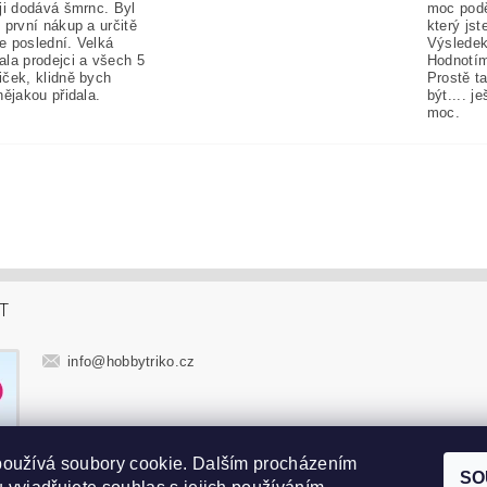
ji dodává šmrnc. Byl
moc pod
 první nákup a určitě
který jst
e poslední. Velká
Výsledek
ala prodejci a všech 5
Hodnotím
iček, klidně bych
Prostě t
nějakou přidala.
být.... j
moc.
T
info
@
hobbytriko.cz
používá soubory cookie. Dalším procházením
SO