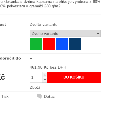
pu klokanka s dvěma kapsama na břiše je vyrobena z 80%
20% polyesteru v gramáži 280 g/m2.
ost
Zvolte variantu
doručit do
–
461,98 Kč bez DPH
Kč
e
Zboží
Tisk
Dotaz