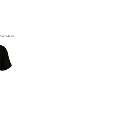
Kód:
11397/S
-