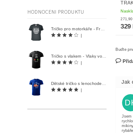
TRA
HODNOCENI PRODUKTU
Naskl
329
Tričko pro motorkáře - Free Rider
|
Buďte prv
Tričko s vlakem - Vlaky volají
Přid
|
Dětské tričko s lenochodem - Co můžu udělat dnes, odložím na zítra
|
D
Jsem 
rychlo
mikin
rybáře