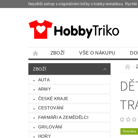
Největší eshop s originálními tričky s hobby tematikou. Rychl
ZBOŽÍ
VŠE O NÁKUPU
DO
ZBOŽÍ
DĚ
AUTA
ARMY
TR
ČESKÉ KRAJE
CESTOVÁNÍ
FARMÁŘI A ZEMĚDĚLCI
GRILOVÁNÍ
Novinka
HORY