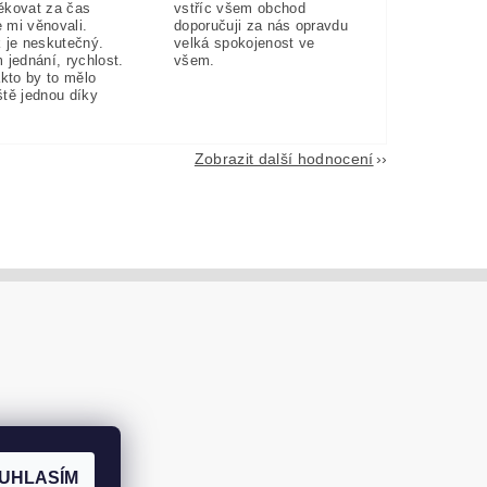
ěkovat za čas
vstříc všem obchod
e mi věnovali.
doporučuji za nás opravdu
 je neskutečný.
velká spokojenost ve
 jednání, rychlost.
všem.
akto by to mělo
eště jednou díky
Zobrazit další hodnocení
UHLASÍM