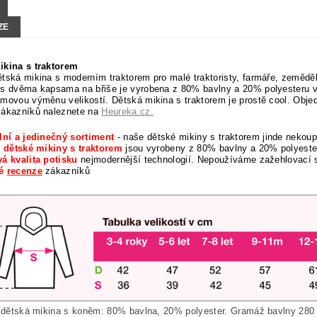
ZE
ikina s traktorem
tská mikina s moderním traktorem pro malé traktoristy, farmáře, zeměděl
s dvěma kapsama na břiše je vyrobena z 80% bavlny a 20% polyesteru v
movou výměnu velikostí. Dětská mikina s traktorem je prostě cool. Objedn
zákazníků naleznete
na
Heureka.cz.
lní a jedinečný sortiment
- naše dětské mikiny s traktorem jinde nekoup
í dětské mikiny s traktorem
jsou vyrobeny z 80% bavlny a 20% polyester
á kvalita potisku
nejmodernější technologií. Nepoužíváme zažehlovací
né
recenze
zákazníků
 dětská mikina s koněm: 80% bavlna, 20% polyester. Gramáž bavlny 280 