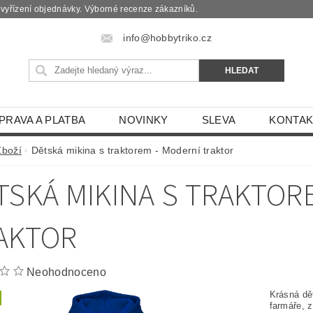
é vyřízení objednávky. Výborné recenze zákazníků.
info@hobbytriko.cz
PRAVA A PLATBA
NOVINKY
SLEVA
KONTAK
Zboží
Dětská mikina s traktorem - Moderní traktor
TSKÁ MIKINA S TRAKTOR
AKTOR
Neohodnoceno
Krásná dě
farmáře, 