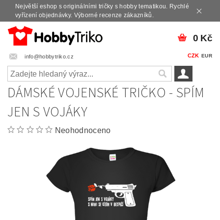
Největší eshop s originálními tričky s hobby tematikou. Rychlé
vyřízení objednávky. Výborné recenze zákazníků.
0 Kč
CZK
EUR
info@hobbytriko.cz
DÁMSKÉ VOJENSKÉ TRIČKO - SPÍM
JEN S VOJÁKY
Neohodnoceno