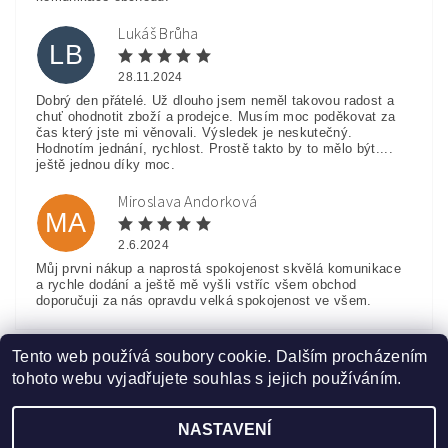
Lukáš Brůha
LB
28.11.2024
Dobrý den přátelé. Už dlouho jsem neměl takovou radost a
chuť ohodnotit zboží a prodejce. Musím moc poděkovat za
čas který jste mi věnovali. Výsledek je neskutečný.
Hodnotím jednání, rychlost. Prostě takto by to mělo být....
ještě jednou díky moc.
Miroslava Andorková
MA
2.6.2024
Můj prvni nákup a naprostá spokojenost skvělá komunikace
a rychle dodání a ještě mě vyšli vstříc všem obchod
doporučuji za nás opravdu velká spokojenost ve všem.
Zobrazit další hodnocení
Tento web používá soubory cookie. Dalším procházením
tohoto webu vyjadřujete souhlas s jejich používáním.
NASTAVENÍ