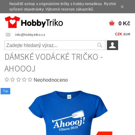
Největší eshop s originálními tričky s hobby tematikou. Rychlé
vyřízení objednávky. Výborné recenze zákazníků.
0 Kč
CZK
EUR
info@hobbytriko.cz
DÁMSKÉ VODÁCKÉ TRIČKO -
AHOOOJ
Neohodnoceno
Tip