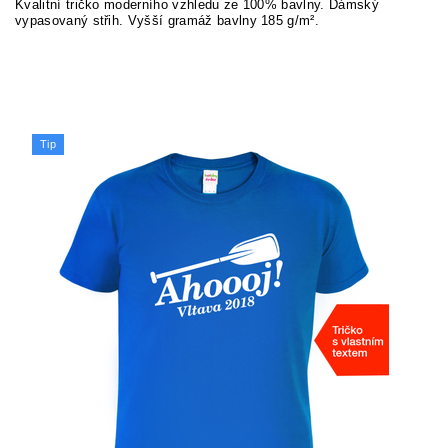
Kvalitní tričko moderního vzhledu ze 100% bavlny. Dámský
vypasovaný střih. Vyšší gramáž bavlny 185 g/m².
Tip