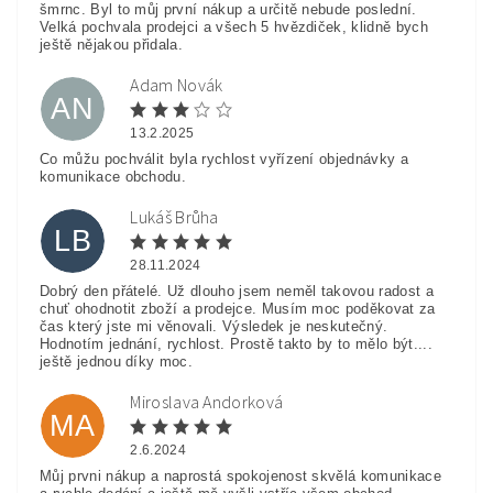
šmrnc. Byl to můj první nákup a určitě nebude poslední.
Velká pochvala prodejci a všech 5 hvězdiček, klidně bych
ještě nějakou přidala.
Adam Novák
AN
13.2.2025
Co můžu pochválit byla rychlost vyřízení objednávky a
komunikace obchodu.
Lukáš Brůha
LB
28.11.2024
Dobrý den přátelé. Už dlouho jsem neměl takovou radost a
chuť ohodnotit zboží a prodejce. Musím moc poděkovat za
čas který jste mi věnovali. Výsledek je neskutečný.
Hodnotím jednání, rychlost. Prostě takto by to mělo být....
ještě jednou díky moc.
Miroslava Andorková
MA
2.6.2024
Můj prvni nákup a naprostá spokojenost skvělá komunikace