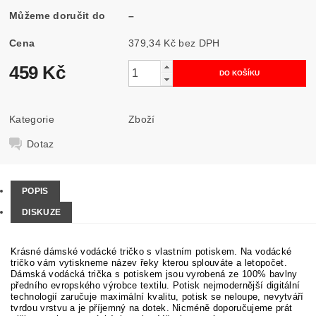
Můžeme doručit do
–
Cena
379,34 Kč bez DPH
459 Kč
Kategorie
Zboží
Dotaz
POPIS
DISKUZE
Krásné dámské vodácké tričko s vlastním potiskem. Na vodácké
tričko vám vytiskneme název řeky kterou splouváte a letopočet.
Dámská vodácká trička s potiskem jsou vyrobená ze 100% bavlny
předního evropského výrobce textilu. Potisk nejmodernější digitální
technologií zaručuje maximální kvalitu, potisk se neloupe, nevytváří
tvrdou vrstvu a je příjemný na dotek. Nicméně doporučujeme prát