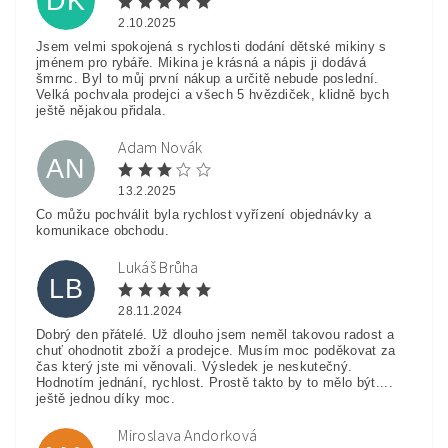
DK
2.10.2025
Jsem velmi spokojená s rychlosti dodání dětské mikiny s
jménem pro rybáře. Mikina je krásná a nápis ji dodává
šmrnc. Byl to můj první nákup a určitě nebude poslední.
Velká pochvala prodejci a všech 5 hvězdiček, klidně bych
ještě nějakou přidala.
Adam Novák
AN
13.2.2025
Co můžu pochválit byla rychlost vyřízení objednávky a
komunikace obchodu.
Lukáš Brůha
LB
28.11.2024
Dobrý den přátelé. Už dlouho jsem neměl takovou radost a
chuť ohodnotit zboží a prodejce. Musím moc poděkovat za
čas který jste mi věnovali. Výsledek je neskutečný.
Hodnotím jednání, rychlost. Prostě takto by to mělo být....
ještě jednou díky moc.
Miroslava Andorková