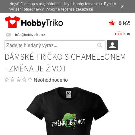
Největší eshop s originálními tričky s hobby tematikou. Rychlé
vyřízení objednávky. Výborné recenze zákazníků.
0 Kč
CZK
EUR
info@hobbytriko.cz
DÁMSKÉ TRIČKO S CHAMELEONEM
- ZMĚNA JE ŽIVOT
Neohodnoceno