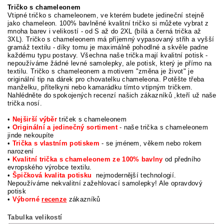
Tričko s chameleonem
Vtipné tričko s chameleonem, ve kterém budete jedineční stejně
jako chameleon. 100% bavlněné kvalitní tričko si můžete vybrat z
mnoha barev i velikostí - od S až do 2XL (bílá a černá trička až
3XL). Tričko s chameleonem má příjemný vypasovaný střih a vyšší
gramáž textilu - díky tomu je maximálně pohodlné a skvěle padne
každému typu postavy. Všechna naše trička mají kvalitní potisk -
nepoužíváme žádné levné samolepky, ale potisk, který je přímo na
textilu. Tričko s chameleonem a motivem "změna je život" je
originální tip na dárek pro chovatelku chameleona. Potěšte třeba
manželku, přítelkyni nebo kamarádku tímto vtipným tričkem.
Nahlédněte do spokojených recenzí našich zákazníků ,kteří už naše
trička nosí.
•
Nejširší výběr
triček s chameleonem
•
Originální a jedinečný sortiment
- naše trička s chameleonem
jinde nekoupíte
•
Trička s vlastním potiskem
- se jménem, věkem nebo rokem
narození
•
Kvalitní trička s chameleonem ze 100% bavlny
od předního
evropského výrobce textilu.
•
Špičková kvalita potisku
nejmodernější technologií.
Nepoužíváme nekvalitní zažehlovací samolepky! Ale opravdový
potisk
•
Výborné
recenze
zákazníků
Tabulka velikostí