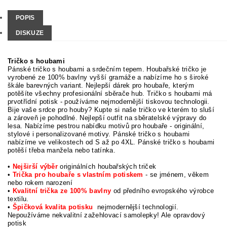
POPIS
DISKUZE
Tričko s houbami
Pánské tričko s houbami a srdečním tepem. Houbařské tričko je
vyrobené ze 100% bavlny vyšší gramáže a nabízíme ho s široké
škále barevných variant. Nejlepší dárek pro houbaře, kterým
potěšíte všechny profesionální sběrače hub. Tričko s houbami má
prvotřídní potisk - používáme nejmodernější tiskovou technologii.
Bije vaše srdce pro houby? Kupte si naše tričko ve kterém to sluší
a zároveň je pohodlné. Nejlepší outfit na sběratelské výpravy do
lesa. Nabízíme pestrou nabídku motivů pro houbaře - originální,
stylové i personalizované motivy. Pánské tričko s houbami
nabízíme ve velikostech od S až po 4XL. Pánské tričko s houbami
potěší třeba manžela nebo tatínka.
•
Nejširší výběr
originálních houbařských triček
•
Trička pro houbaře s vlastním potiskem
- se jménem, věkem
nebo rokem narození
•
Kvalitní trička ze 100% bavlny
od předního evropského výrobce
textilu.
•
Špičková kvalita potisku
nejmodernější technologií.
Nepoužíváme nekvalitní zažehlovací samolepky! Ale opravdový
potisk