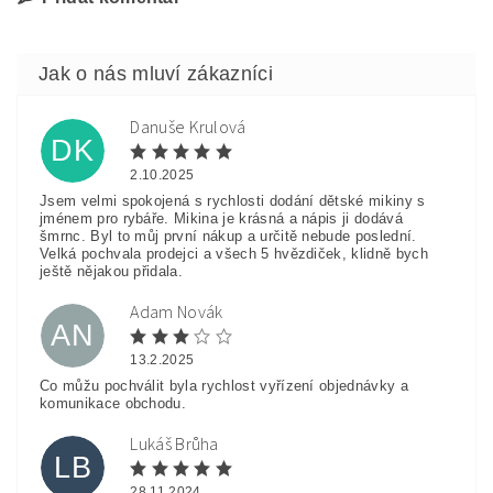
Danuše Krulová
DK
2.10.2025
Jsem velmi spokojená s rychlosti dodání dětské mikiny s
jménem pro rybáře. Mikina je krásná a nápis ji dodává
šmrnc. Byl to můj první nákup a určitě nebude poslední.
Velká pochvala prodejci a všech 5 hvězdiček, klidně bych
ještě nějakou přidala.
Adam Novák
AN
13.2.2025
Co můžu pochválit byla rychlost vyřízení objednávky a
komunikace obchodu.
Lukáš Brůha
LB
28.11.2024