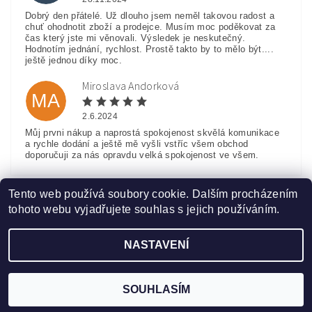
Dobrý den přátelé. Už dlouho jsem neměl takovou radost a
chuť ohodnotit zboží a prodejce. Musím moc poděkovat za
čas který jste mi věnovali. Výsledek je neskutečný.
Hodnotím jednání, rychlost. Prostě takto by to mělo být....
ještě jednou díky moc.
Miroslava Andorková
MA
2.6.2024
Můj prvni nákup a naprostá spokojenost skvělá komunikace
a rychle dodání a ještě mě vyšli vstříc všem obchod
doporučuji za nás opravdu velká spokojenost ve všem.
Zobrazit další hodnocení
Tento web používá soubory cookie. Dalším procházením
tohoto webu vyjadřujete souhlas s jejich používáním.
NASTAVENÍ
Upravit nastavení cookies
2026 ©
www.HobbyTriko.cz
, všechna práva vyhrazena
Vytvořil Shoptet
SOUHLASÍM