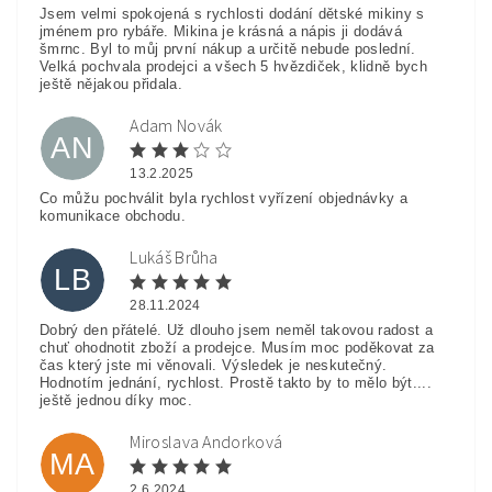
Jsem velmi spokojená s rychlosti dodání dětské mikiny s
jménem pro rybáře. Mikina je krásná a nápis ji dodává
šmrnc. Byl to můj první nákup a určitě nebude poslední.
Velká pochvala prodejci a všech 5 hvězdiček, klidně bych
ještě nějakou přidala.
Adam Novák
AN
13.2.2025
Co můžu pochválit byla rychlost vyřízení objednávky a
komunikace obchodu.
Lukáš Brůha
LB
28.11.2024
Dobrý den přátelé. Už dlouho jsem neměl takovou radost a
chuť ohodnotit zboží a prodejce. Musím moc poděkovat za
čas který jste mi věnovali. Výsledek je neskutečný.
Hodnotím jednání, rychlost. Prostě takto by to mělo být....
ještě jednou díky moc.
Miroslava Andorková
MA
2.6.2024