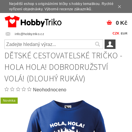
Největší eshop s originálními tričky s hobby tematikou. Rychlé
vyřízení objednávky. Výborné recenze zákazníků.
0 Kč
CZK
EUR
info@hobbytriko.cz
DĚTSKÉ CESTOVATELSKÉ TRIČKO -
HOLA HOLA! DOBRODRUŽSTVÍ
VOLÁ! (DLOUHÝ RUKÁV)
Neohodnoceno
Novinka