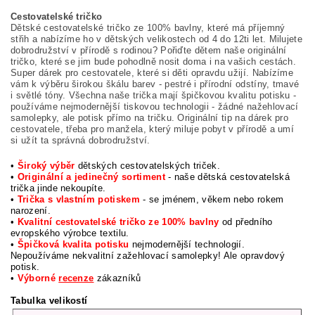
Cestovatelské tričko
Dětské cestovatelské tričko ze 100% bavlny, které má příjemný
střih a nabízíme ho v dětských velikostech od 4 do 12ti let. Milujete
dobrodružství v přírodě s rodinou? Pořiďte dětem naše originální
tričko, které se jim bude pohodlně nosit doma i na vašich cestách.
Super dárek pro cestovatele, které si děti opravdu užijí. Nabízíme
vám k výběru širokou škálu barev - pestré i přírodní odstíny, tmavé
i světlé tóny. Všechna naše trička mají špičkovou kvalitu potisku -
používáme nejmodernější tiskovou technologii - žádné nažehlovací
samolepky, ale potisk přímo na tričku. Originální tip na dárek pro
cestovatele, třeba pro manžela, který miluje pobyt v přírodě a umí
si užít ta správná dobrodružství.
•
Široký výběr
dětských cestovatelských triček.
•
Originální a jedinečný sortiment
- naše dětská cestovatelská
trička jinde nekoupíte.
•
Trička s vlastním potiskem
- se jménem, věkem nebo rokem
narození.
•
Kvalitní cestovatelské tričko ze 100% bavlny
od předního
evropského výrobce textilu.
•
Špičková kvalita potisku
nejmodernější technologií.
Nepoužíváme nekvalitní zažehlovací samolepky! Ale opravdový
potisk.
•
Výborné
recenze
zákazníků
Tabulka velikostí