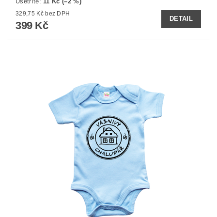
Ušetříte
:
11 Kč (–2 %)
329,75 Kč bez DPH
DETAIL
399 Kč