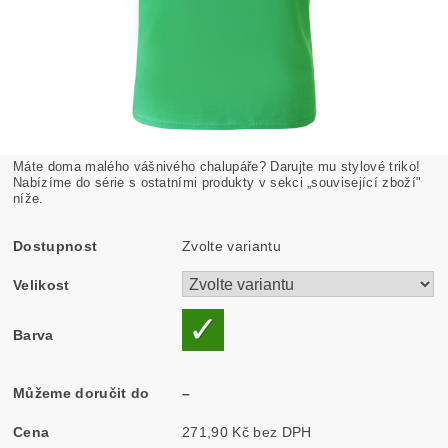
Máte doma malého vášnivého chalupáře? Darujte mu stylové triko!
Nabízíme do série s ostatními produkty v sekci „související zboží"
níže.
Dostupnost
Zvolte variantu
Velikost
Barva
Můžeme doručit do
–
Cena
271,90 Kč bez DPH