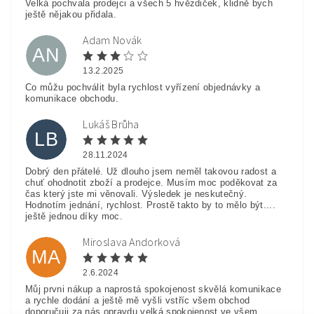
Velká pochvala prodejci a všech 5 hvězdiček, klidně bych
ještě nějakou přidala.
Adam Novák
AN
13.2.2025
Co můžu pochválit byla rychlost vyřízení objednávky a
komunikace obchodu.
Lukáš Brůha
LB
28.11.2024
Dobrý den přátelé. Už dlouho jsem neměl takovou radost a
chuť ohodnotit zboží a prodejce. Musím moc poděkovat za
čas který jste mi věnovali. Výsledek je neskutečný.
Hodnotím jednání, rychlost. Prostě takto by to mělo být....
ještě jednou díky moc.
Miroslava Andorková
MA
2.6.2024
Můj prvni nákup a naprostá spokojenost skvělá komunikace
a rychle dodání a ještě mě vyšli vstříc všem obchod
doporučuji za nás opravdu velká spokojenost ve všem.