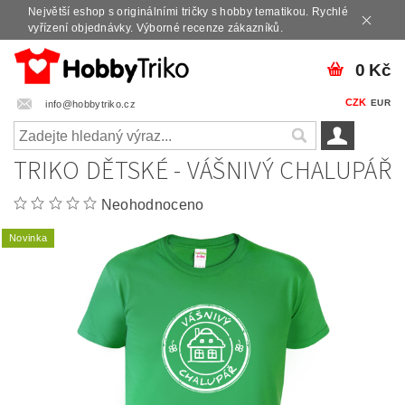
Největší eshop s originálními tričky s hobby tematikou. Rychlé
vyřízení objednávky. Výborné recenze zákazníků.
0 Kč
CZK
EUR
info@hobbytriko.cz
TRIKO DĚTSKÉ - VÁŠNIVÝ CHALUPÁŘ
Neohodnoceno
Novinka