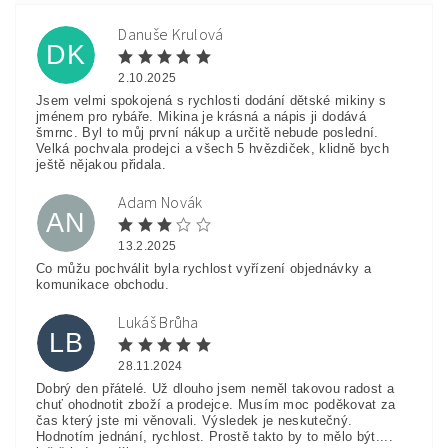
Danuše Krulová
DK
2.10.2025
Jsem velmi spokojená s rychlosti dodání dětské mikiny s
jménem pro rybáře. Mikina je krásná a nápis ji dodává
šmrnc. Byl to můj první nákup a určitě nebude poslední.
Velká pochvala prodejci a všech 5 hvězdiček, klidně bych
ještě nějakou přidala.
Adam Novák
AN
13.2.2025
Co můžu pochválit byla rychlost vyřízení objednávky a
komunikace obchodu.
Lukáš Brůha
LB
28.11.2024
Dobrý den přátelé. Už dlouho jsem neměl takovou radost a
chuť ohodnotit zboží a prodejce. Musím moc poděkovat za
čas který jste mi věnovali. Výsledek je neskutečný.
Hodnotím jednání, rychlost. Prostě takto by to mělo být....