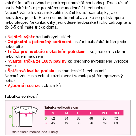
volnějším střihu (vhodné pro korpulentnější houbařky). Toto krásné
houbařské tričko je potištěno nejmodernější technologií.
Nepoužíváme levné a nekvalitní zažehlovací samolepky, ale
opravdový potisk. Proto nemusíte mít obavu, že se potisk opere
nebo oloupe. Několika kliky jednoduše houbařské tričko zakoupíte a
do 3-5 dní máte tričko doma.
•
Nejširší výběr
houbařských triček
•
Originální a jedinečný sortiment
- naše houbařská trička jinde
nekoupíte
•
Trička pro houbaře s vlastním potiskem
- se jménem, věkem
nebo rokem narození
•
Kvalitní trička ze 100% bavlny
od předního evropského výrobce
textilu.
•
Špičková kvalita potisku
nejmodernější technologií.
Nepoužíváme nekvalitní zažehlovací samolepky! Ale opravdový
potisk
•
Výborné
recenze
zákazníků
Tabulka velikostí