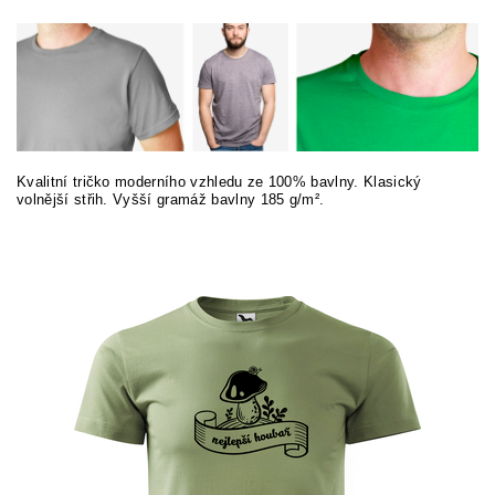
Kvalitní tričko moderního vzhledu ze 100% bavlny. Klasický
volnější střih. Vyšší gramáž bavlny 185 g/m².