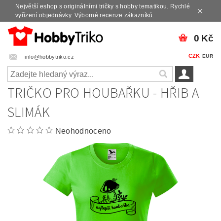
Největší eshop s originálními tričky s hobby tematikou. Rychlé
vyřízení objednávky. Výborné recenze zákazníků.
0 Kč
CZK
EUR
info@hobbytriko.cz
TRIČKO PRO HOUBAŘKU - HŘIB A
SLIMÁK
Neohodnoceno